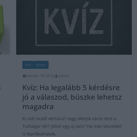
KVÍZ
SZÍNES
február 18, 2026
admin
ő
Kvíz: Ha legalább 5 kérdésre
jó a válaszod, büszke lehetsz
magadra
Ki volt Aradi vértanú? vagy Melyik város tere a
Trafalgar tér? Jöhet egy új kvíz? Ha más teszteket
is kipróbálnátok,