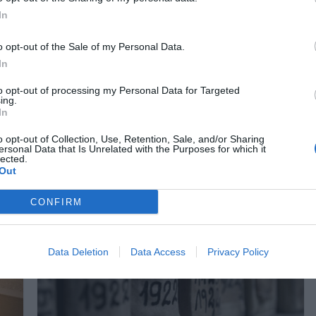
In
Nyolc gyors kvíz kérdés: Ma
sem hagyunk újabb fejtörő
o opt-out of the Sale of my Personal Data.
nélkül
In
to opt-out of processing my Personal Data for Targeted
Milyen alakja van a Váci Főtérnek? vagy Mi volt a
ing.
gy
kredenc? Jöhet egy új kvíz? Ha más teszteket is
In
kipróbálnátok,
o opt-out of Collection, Use, Retention, Sale, and/or Sharing
ersonal Data that Is Unrelated with the Purposes for which it
lected.
Read More
Out
CONFIRM
Data Deletion
Data Access
Privacy Policy