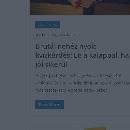
KVÍZ
SZÍNES
február 23, 2026
admin
Brutál nehéz nyolc
kvízkérdés: Le a kalappal, ha
jól sikerül
Hogy írjuk helyesen? vagy Melyik feleségétől
született fia VIII. Henriknek? Jöhet egy új kvíz? Ha
más teszteket is kipróbálnátok, akkor
Read More