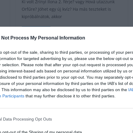
Ki volt Zrínyi Ilona 2. férje? vagy Hová utazzunk
Orfűre? Jöhet egy új kvíz? Ha más teszteket is
kipróbálnátok, akkor
Read More
 Not Process My Personal Information
to opt-out of the sale, sharing to third parties, or processing of your per
formation for targeted advertising by us, please use the below opt-out s
r selection. Please note that after your opt-out request is processed y
eing interest-based ads based on personal information utilized by us or
disclosed to third parties prior to your opt-out. You may separately opt-
losure of your personal information by third parties on the IAB’s list of
. This information may also be disclosed by us to third parties on the
IA
Participants
that may further disclose it to other third parties.
l Data Processing Opt Outs
KVÍZ
SZÍNES
február 27, 2026
admin
o opt-out of the Sharing of my personal data.