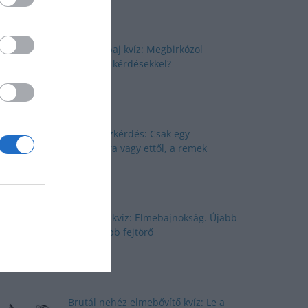
Elmepárbaj kvíz: Megbirkózol
ezekkel a kérdésekkel?
Nyolc kvízkérdés: Csak egy
kattintásra vagy ettől, a remek
kvíztől
Agytorna kvíz: Elmebajnokság. Újabb
quiz, újabb fejtörő
Brutál nehéz elmebővítő kvíz: Le a