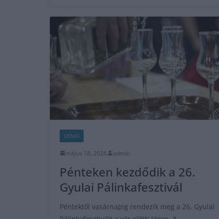
SZÍNES
május 18, 2026
admin
Pénteken kezdődik a 26.
Gyulai Pálinkafesztivál
Péntektől vasárnapig rendezik meg a 26. Gyulai
Pálinkafesztivált a vár előtti téren. A