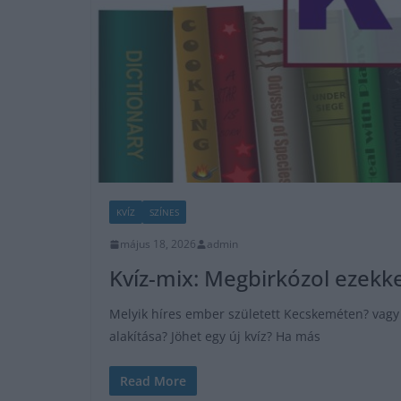
KVÍZ
SZÍNES
május 18, 2026
admin
Kvíz-mix: Megbirkózol ezekke
Melyik híres ember született Kecskeméten? vagy M
alakítása? Jöhet egy új kvíz? Ha más
Read More