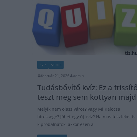
KVÍZ
SZÍNES
február 21, 2026
admin
Tudásbővítő kvíz: Ez a frissít
teszt meg sem kottyan majd
Melyik nem olasz város? vagy Mi Kalocsa
híressége? Jöhet egy új kvíz? Ha más teszteket is
kipróbálnátok, akkor ezen a