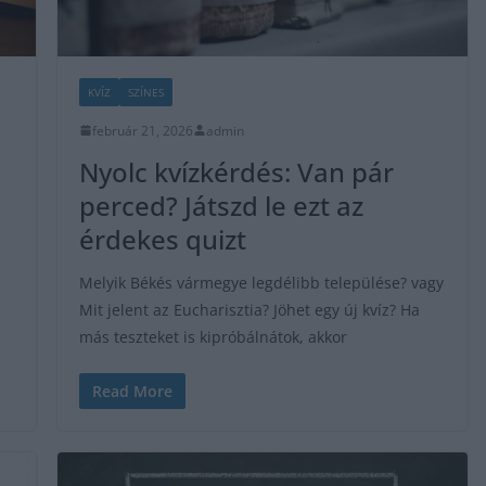
KVÍZ
SZÍNES
február 21, 2026
admin
Nyolc kvízkérdés: Van pár
perced? Játszd le ezt az
érdekes quizt
Melyik Békés vármegye legdélibb települése? vagy
Mit jelent az Eucharisztia? Jöhet egy új kvíz? Ha
más teszteket is kipróbálnátok, akkor
Read More