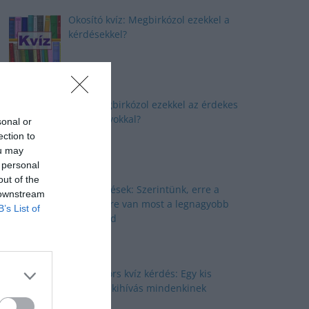
Okosító kvíz: Megbirkózol ezekkel a
kérdésekkel?
Kvíz: Megbirkózol ezekkel az érdekes
feladványokkal?
sonal or
ection to
ou may
 personal
out of the
Kvíz kérdések: Szerintünk, erre a
 downstream
kérdésekre van most a legnagyobb
B’s List of
szükséged
Nyolc gyors kvíz kérdés: Egy kis
izgalmas kihívás mindenkinek