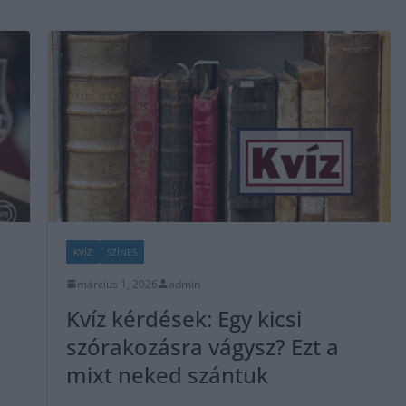
KVÍZ
SZÍNES
március 1, 2026
admin
Kvíz kérdések: Egy kicsi
szórakozásra vágysz? Ezt a
mixt neked szántuk