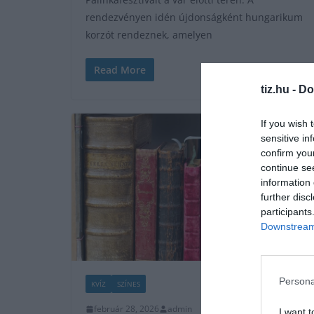
rendezvényen idén újdonságként hungarikum
korzót rendeznek, amelyen
Read More
tiz.hu -
Do
If you wish 
sensitive in
confirm you
continue se
information 
further disc
participants
Downstream 
Persona
KVÍZ
SZÍNES
február 28, 2026
admin
I want t