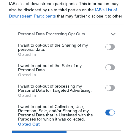
IAB’s list of downstream participants. This information may
also be disclosed by us to third parties on the
IAB’s List of
Downstream Participants
that may further disclose it to other
third parties.
Tudáspróba kvíz: Itt egy új teszt. Csak most és
csak neked!
Personal Data Processing Opt Outs
I want to opt-out of the Sharing of my
personal data.
Opted In
Nyolc gyors kvíz kérdés: Ma sem hagyunk újabb
I want to opt-out of the Sale of my
fejtörő nélkül
Personal Data.
Opted In
I want to opt-out of processing my
Personal Data for Targeted Advertising.
Opted In
Brutál nehéz nyolc kvízkérdés: Le a kalappal, ha
jól sikerül
I want to opt-out of Collection, Use,
Retention, Sale, and/or Sharing of my
Personal Data that Is Unrelated with the
Purposes for which it was collected.
Opted Out