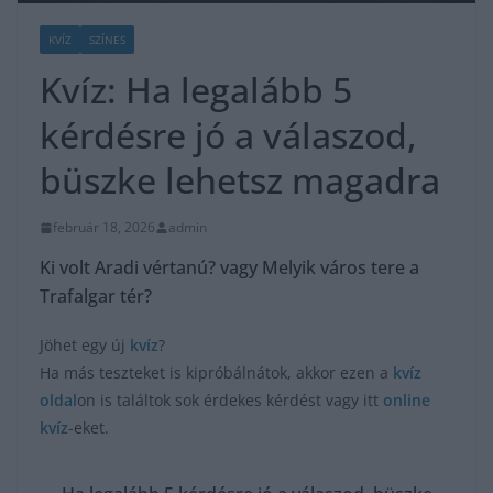
KVÍZ
SZÍNES
Kvíz: Ha legalább 5
kérdésre jó a válaszod,
büszke lehetsz magadra
február 18, 2026
admin
Ki volt Aradi vértanú? vagy Melyik város tere a
Trafalgar tér?
Jöhet egy új
kvíz
?
Ha más teszteket is kipróbálnátok, akkor ezen a
kvíz
oldal
on is találtok sok érdekes kérdést vagy itt
online
kvíz
-eket.