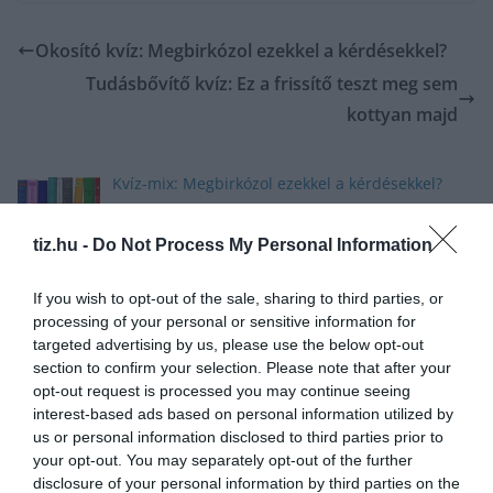
Okosító kvíz: Megbirkózol ezekkel a kérdésekkel?
Tudásbővítő kvíz: Ez a frissítő teszt meg sem
kottyan majd
Kvíz-mix: Megbirkózol ezekkel a kérdésekkel?
tiz.hu -
Do Not Process My Personal Information
If you wish to opt-out of the sale, sharing to third parties, or
Pénteken kezdődik a 26. Gyulai Pálinkafesztivál
processing of your personal or sensitive information for
targeted advertising by us, please use the below opt-out
section to confirm your selection. Please note that after your
opt-out request is processed you may continue seeing
interest-based ads based on personal information utilized by
us or personal information disclosed to third parties prior to
Kvíz kérdések: Egy kicsi szórakozásra vágysz? Ezt
your opt-out. You may separately opt-out of the further
a mixt neked szántuk
disclosure of your personal information by third parties on the