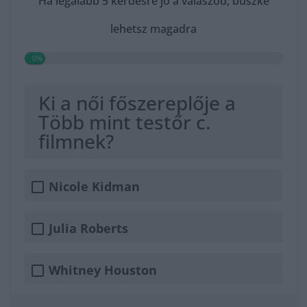
Ha legalább 5 kérdésre jó a válaszod, büszke
lehetsz magadra
0%
Ki a női főszereplője a
Több mint testőr c.
filmnek?
Nicole Kidman
Julia Roberts
Whitney Houston