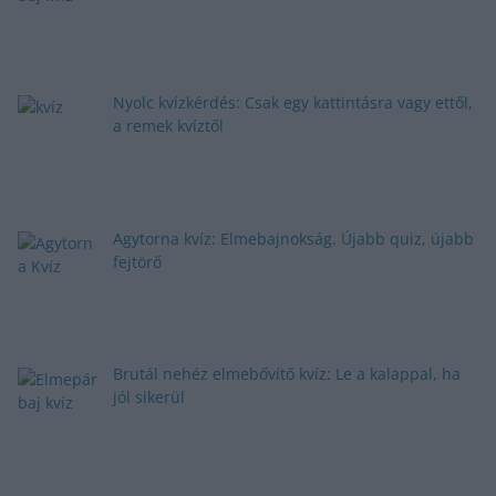
Nyolc kvízkérdés: Csak egy kattintásra vagy ettől,
a remek kvíztől
Agytorna kvíz: Elmebajnokság. Újabb quiz, újabb
fejtörő
Brutál nehéz elmebővítő kvíz: Le a kalappal, ha
jól sikerül