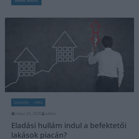
Read More
GAZDASÁG
HÍREK
május 29, 2025
admin
Eladási hullám indul a befektetői
lakások piacán?