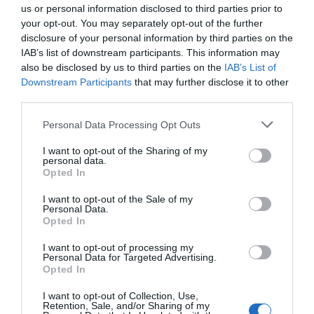
us or personal information disclosed to third parties prior to
GAZDASÁG
HÍREK
your opt-out. You may separately opt-out of the further
disclosure of your personal information by third parties on the
május 18, 2025
admin
IAB’s list of downstream participants. This information may
A Balaton már drága, a Velencei-
also be disclosed by us to third parties on the
IAB’s List of
Downstream Participants
that may further disclose it to other
tavat elfoglalják az állandó lakók
third parties.
– vadászni kell a jó nyaralókra?
Personal Data Processing Opt Outs
Az elmúlt években szép lassan telítődött a magyar
I want to opt-out of the Sharing of my
nyaralópiac, és ma már egyre nehezebb jó áron
personal data.
Opted In
megfelelő ingatlant vásárolni. Ennek
I want to opt-out of the Sale of my
Personal Data.
Read More
Opted In
I want to opt-out of processing my
Personal Data for Targeted Advertising.
Opted In
I want to opt-out of Collection, Use,
Retention, Sale, and/or Sharing of my