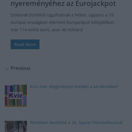
nyereményéhez az Eurojackpot
Emberek tízmilliói izgulhatnak a héten, ugyanis a 19
európai országban elérhető Eurojackpot lottójátékon
már 114 millió euró, azaz 46 milliárd
Read More
← Previous
Kvíz-mix: Megbirkózol ezekkel a kérdésekkel?
Pénteken kezdődik a 26. Gyulai Pálinkafesztivál