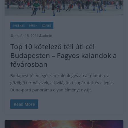
ÉRDEKES
HÍREK
SZÍNES
január 18, 2026
admin
Top 10 kötelező téli úti cél
Budapesten – Fagyos kalandok a
fővárosban
Budapest télen egészen különleges arcát mutatja: a
gőzölgő termálvizek, a kivilágított sugárutak és a jeges
Duna-parti panoráma olyan élményt nyújt,
Read More