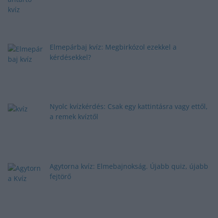
Elmepárbaj kvíz: Megbirkózol ezekkel a
kérdésekkel?
Nyolc kvízkérdés: Csak egy kattintásra vagy ettől,
a remek kvíztől
Agytorna kvíz: Elmebajnokság. Újabb quiz, újabb
fejtörő