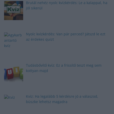
Brutál nehéz nyolc kvízkérdés: Le a kalappal, ha
jól sikerül
Nyolc kvízkérdés: Van pár perced? Játszd le ezt
az érdekes quizt
Tudásbővítő kvíz: Ez a frissítő teszt meg sem
kottyan majd
Kvíz: Ha legalább 5 kérdésre jó a válaszod,
büszke lehetsz magadra