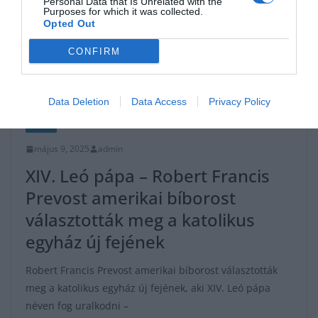
Personal Data that Is Unrelated with the
Purposes for which it was collected.
Opted Out
CONFIRM
Data Deletion
Data Access
Privacy Policy
HÍREK
május 9, 2025
admin
XIV. Leó pápa – Robert Francis
Prevost amerikai bíborost
választották meg a katolikus
egyház új fejének
Robert Francis Prevost amerikai bíborost választották
meg a katolikus egyház új fejének, aki XIV. Leó pápa
néven fog uralkodni –