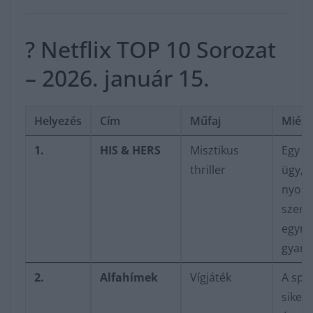
? Netflix TOP 10 Sorozat
– 2026. január 15.
Helyezés
Cím
Műfaj
Miért
1.
HIS & HERS
Misztikus
Egy gy
thriller
ügy, a
nyomo
szem
egym
gyanús
2.
Alfahímek
Vígjáték
A spa
sikers