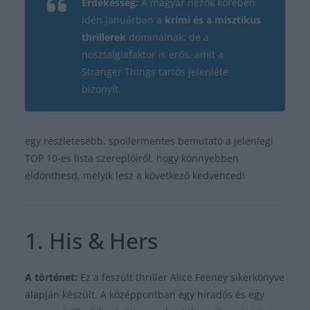
Érdekesség:
A magyar nézők körében
idén januárban a
krimi és a misztikus
thrillerek
dominálnak, de a
nosztalgiafaktor is erős, amit a
Stranger Things
tartós jelenléte
bizonyít.
egy részletesebb, spoilermentes bemutató a jelenlegi
TOP 10-es lista szereplőiről, hogy könnyebben
eldönthesd, melyik lesz a következő kedvenced!
1. His & Hers
A történet:
Ez a feszült thriller Alice Feeney sikerkönyve
alapján készült. A középpontban egy híradós és egy