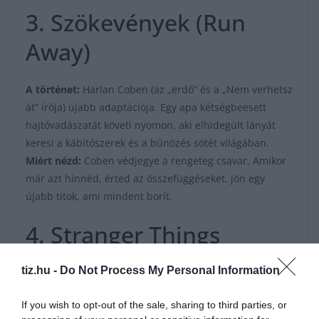
3. Szökevények (Run
Away)
A történet:
Harlan Coben (az „erdő” és a „Nem verhetsz
át” írója) újabb adaptációja. Egy apa kétségbeesett
hajtóvadászatát követi nyomon, aki elhidegült lányát
keresi a kábítószerek és a bűnözés sötét világában.
Miért nézd:
Coben védjegye a rengeteg csavar. Amikor
már azt hinnéd, érted az összefüggéseket, jön egy
újabb titok, ami mindent borít.
4. Stranger Things
tiz.hu -
Do Not Process My Personal Information
If you wish to opt-out of the sale, sharing to third parties, or