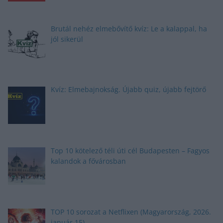
Brutál nehéz elmebővítő kvíz: Le a kalappal, ha
jól sikerül
Kvíz: Elmebajnokság. Újabb quiz, újabb fejtörő
Top 10 kötelező téli úti cél Budapesten – Fagyos
kalandok a fővárosban
TOP 10 sorozat a Netflixen (Magyarország, 2026.
január 15)