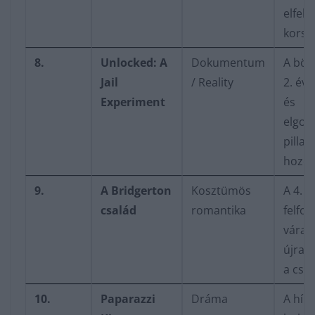
elfele
korsz
8.
Unlocked: A
Dokumentum
A bör
Jail
/ Reality
2. év
Experiment
és
elgon
pillan
hozot
9.
A Bridgerton
Kosztümös
A 4. é
család
romantika
felfok
várak
újra a
a csal
10.
Paparazzi
Dráma
A hírn