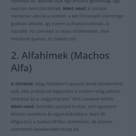
nyomozó áll, akiknek útjai egy brutális gyilkossági ügy
kapcsán kereszteződnek.
Miért nézd:
A sorozat
mesterien játszik a nézővel: a két főszereplő szemszöge
gyakran ütközik, így sosem tudhatod biztosan, ki
hazudik. Ha szereted az olyan történeteket, ahol
mindenki gyanús, ez neked szól.
2. Alfahímek (Machos
Alfa)
A történet:
Négy középkorú spanyol barát küzdelméről
szól, akik próbálnak eligazodni a modern világ változó
elvárásai és a „hagyományos” férfi szerepek között.
Miért nézd:
Zseniális spanyol humor, ami egyszerre
késztet nevetésre és elgondolkodásra. Nem fél
kifigurázni a toxikus férfias viselkedést, de közben
szerethető karaktereket mutat be.