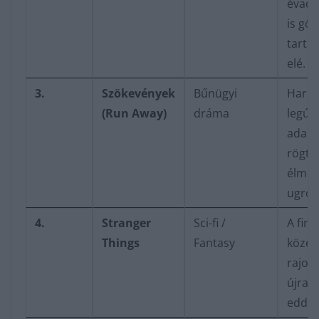
évada
is gör
tart a
elé.
3.
Szökevények
Bűnügyi
Harla
(Run Away)
dráma
legúj
adapt
rögtö
élme
ugrott
4.
Stranger
Sci-fi /
A finá
Things
Fantasy
közel
rajon
újra d
eddigi