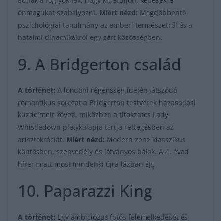
adnak a foglyoknak, hogy kiderüljön: képesek-e
önmagukat szabályozni.
Miért nézd:
Megdöbbentő
pszichológiai tanulmány az emberi természetről és a
hatalmi dinamikákról egy zárt közösségben.
9. A Bridgerton család
A történet:
A londoni régensség idején játszódó
romantikus sorozat a Bridgerton testvérek házasodási
küzdelmeit követi, miközben a titokzatos Lady
Whistledown pletykalapja tartja rettegésben az
arisztokráciát.
Miért nézd:
Modern zene klasszikus
köntösben, szenvedély és látványos bálok. A 4. évad
hírei miatt most mindenki újra lázban ég.
10. Paparazzi King
A történet:
Egy ambiciózus fotós felemelkedését és