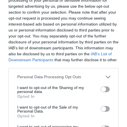
processing of your personal or sensitive information for
targeted advertising by us, please use the below opt-out
section to confirm your selection. Please note that after your
opt-out request is processed you may continue seeing
interest-based ads based on personal information utilized by
us or personal information disclosed to third parties prior to
your opt-out. You may separately opt-out of the further
disclosure of your personal information by third parties on the
A történet:
Hawkins városának fiataljai és a
IAB’s list of downstream participants. This information may
also be disclosed by us to third parties on the
IAB’s List of
párhuzamos dimenziók (Upside Down) harca már
Downstream Participants
that may further disclose it to other
klasszikusnak számít.
Miért nézd:
A sorozat záró évada
third parties.
előtt mindenki frissíti az emlékeit. A 80-as évek
hangulata, a nosztalgia és a karakterfejlődés miatt ez az
Personal Data Processing Opt Outs
a sorozat, amit akár harmadszorra is élvezet
I want to opt-out of the Sharing of my
végignézni.
personal data.
Opted In
5. Emily Párizsban
I want to opt-out of the Sale of my
Personal Data.
Opted In
A történet:
Emily, a fiatal chicagói marketinges lány
I want to opt-out of processing my