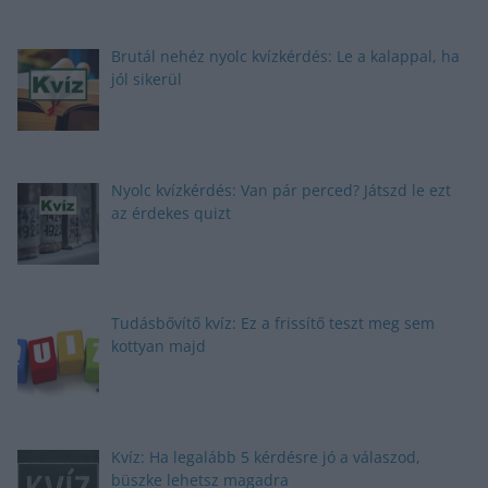
Brutál nehéz nyolc kvízkérdés: Le a kalappal, ha
jól sikerül
Nyolc kvízkérdés: Van pár perced? Játszd le ezt
az érdekes quizt
Tudásbővítő kvíz: Ez a frissítő teszt meg sem
kottyan majd
Kvíz: Ha legalább 5 kérdésre jó a válaszod,
büszke lehetsz magadra