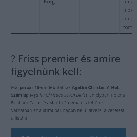
King
bulvá
oldal
pörg
törté
? Friss premier és amire
figyelnünk kell:
Ma,
január 15-én
debütált az
Agatha Christie: A Hét
Számlap
(
Agatha Christie’s Seven Dials
), amelyben Helena
Bonham Carter és Martin Freeman is feltűnik.
Várhatóan ez a krimi pár napon belül átveszi a vezetést
a listán!