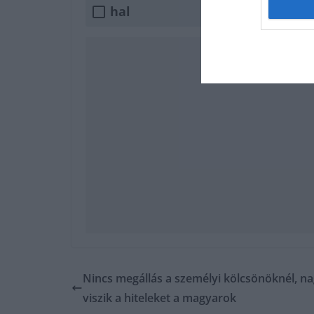
hal
Nincs megállás a személyi kölcsönöknél, n
viszik a hiteleket a magyarok