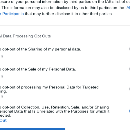
losure of your personal information by third parties on the IAB’s list of
. This information may also be disclosed by us to third parties on the
IA
Participants
that may further disclose it to other third parties.
töltést mindenkinek!!!
l Data Processing Opt Outs
re a kérdésekre van most a legnagyobb szükséged
o opt-out of the Sharing of my personal data.
In
o opt-out of the Sale of my Personal Data.
In
, Fekete István regényében ?
to opt-out of processing my Personal Data for Targeted
ing.
In
o opt-out of Collection, Use, Retention, Sale, and/or Sharing
ersonal Data that Is Unrelated with the Purposes for which it
lected.
Out