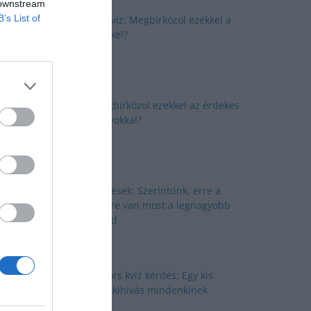
 downstream
B’s List of
Okosító kvíz: Megbirkózol ezekkel a
kérdésekkel?
Kvíz: Megbirkózol ezekkel az érdekes
feladványokkal?
Kvíz kérdések: Szerintünk, erre a
kérdésekre van most a legnagyobb
szükséged
Nyolc gyors kvíz kérdés: Egy kis
izgalmas kihívás mindenkinek