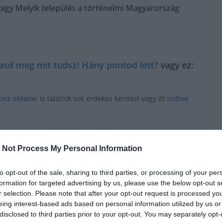
vagy Melyik település a történelmi Magyarország
sd meg mit tudsz! Hány pontod lett?
vagy ez:
kvíz oldal
on is találtok sok érdekes kérdést vagy itt
online
 Not Process My Personal Information
to opt-out of the sale, sharing to third parties, or processing of your per
formation for targeted advertising by us, please use the below opt-out s
r selection. Please note that after your opt-out request is processed y
eing interest-based ads based on personal information utilized by us or
disclosed to third parties prior to your opt-out. You may separately opt-