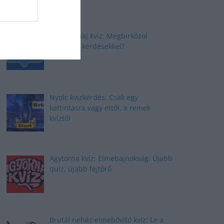
Elmepárbaj kvíz: Megbirkózol
ezekkel a kérdésekkel?
Nyolc kvízkérdés: Csak egy
kattintásra vagy ettől, a remek
kvíztől
Agytorna kvíz: Elmebajnokság. Újabb
quiz, újabb fejtörő
Brutál nehéz elmebővítő kvíz: Le a