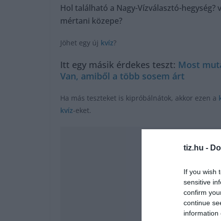
Hol található a Nagy-Vízválasztó-hegység? 
mértani közepe?
Jöhet egy új
kvíz
?
Itt egy másik érdekes teszt:
Most muta
Van, amiből a több sosem árt
Ha más teszteket is kipróbálnátok, akkor ezen a
kvíz
-eket.
tiz.hu -
Do
If you wish 
sensitive in
confirm you
continue se
information 