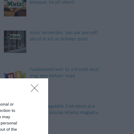
kalappal, ha jól sikerül
Nyolc kvízkérdés: Van pár perced?
Játszd le ezt az érdekes quizt
Tudásbővítő kvíz: Ez a frissítő teszt
meg sem kottyan majd
sonal or
Kvíz: Ha legalább 5 kérdésre jó a
ection to
válaszod, büszke lehetsz magadra
ou may
 personal
out of the