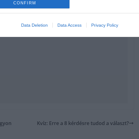
CONFIRM
Data Deletion
Data Access
Privacy Policy
agyon
Kvíz: Erre a 8 kérdésre tudod a választ?