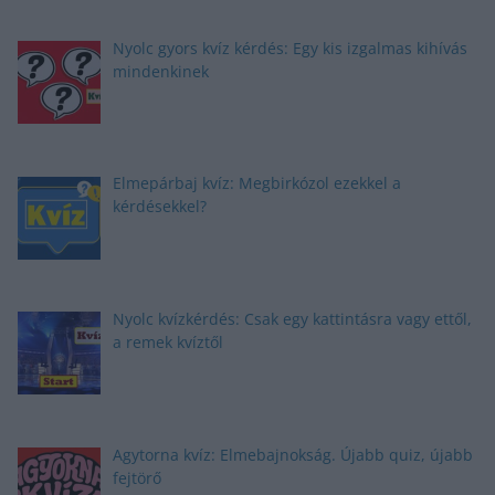
Nyolc gyors kvíz kérdés: Egy kis izgalmas kihívás
mindenkinek
Elmepárbaj kvíz: Megbirkózol ezekkel a
kérdésekkel?
Nyolc kvízkérdés: Csak egy kattintásra vagy ettől,
a remek kvíztől
Agytorna kvíz: Elmebajnokság. Újabb quiz, újabb
fejtörő