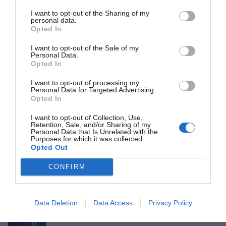
I want to opt-out of the Sharing of my
Pénteken kezdődik a 26. Gyulai Pálinkafesztivál
personal data.
Opted In
I want to opt-out of the Sale of my
Personal Data.
Opted In
Kvíz kérdések: Egy kicsi szórakozásra vágysz? Ezt
I want to opt-out of processing my
Personal Data for Targeted Advertising.
a mixt neked szántuk
Opted In
I want to opt-out of Collection, Use,
Retention, Sale, and/or Sharing of my
Personal Data that Is Unrelated with the
Purposes for which it was collected.
Tudáspróba kvíz: Itt egy új teszt. Csak most és
Opted Out
csak neked!
CONFIRM
Data Deletion
Data Access
Privacy Policy
Nyolc gyors kvíz kérdés: Ma sem hagyunk újabb
fejtörő nélkül