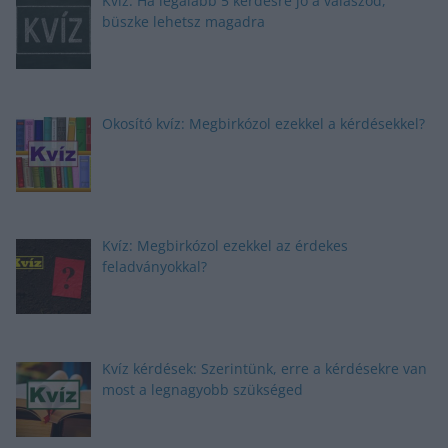
Kvíz: Ha legalább 5 kérdésre jó a válaszod,
büszke lehetsz magadra
Okosító kvíz: Megbirkózol ezekkel a kérdésekkel?
Kvíz: Megbirkózol ezekkel az érdekes
feladványokkal?
Kvíz kérdések: Szerintünk, erre a kérdésekre van
most a legnagyobb szükséged