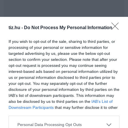
tiz.hu -
Do Not Process My Personal Information
If you wish to opt-out of the sale, sharing to third parties, or
processing of your personal or sensitive information for
targeted advertising by us, please use the below opt-out
section to confirm your selection. Please note that after your
Befektetted a Babavárót? Több mint 5 milliót
opt-out request is processed you may continue seeing
kereshettél!
interest-based ads based on personal information utilized by
Nyolc gyors kvíz kérdés: Ezt az érdekes kvízt neked
us or personal information disclosed to third parties prior to
your opt-out. You may separately opt-out of the further
csináltuk
disclosure of your personal information by third parties on the
IAB’s list of downstream participants. This information may
also be disclosed by us to third parties on the
IAB’s List of
Kvíz-mix: Megbirkózol ezekkel a kérdésekkel?
Downstream Participants
that may further disclose it to other
third parties.
Personal Data Processing Opt Outs