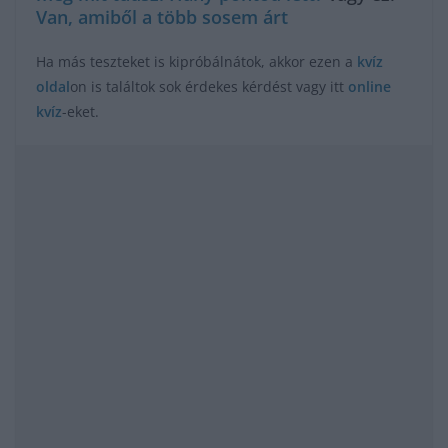
Van, amiből a több sosem árt
Ha más teszteket is kipróbálnátok, akkor ezen a
kvíz
oldal
on is találtok sok érdekes kérdést vagy itt
online
kvíz
-eket.