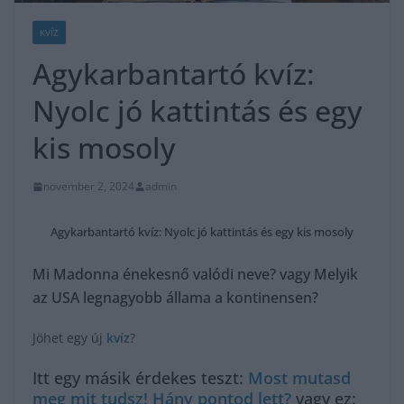
KVÍZ
Agykarbantartó kvíz:
Nyolc jó kattintás és egy
kis mosoly
november 2, 2024
admin
Agykarbantartó kvíz: Nyolc jó kattintás és egy kis mosoly
Mi Madonna énekesnő valódi neve? vagy Melyik
az USA legnagyobb állama a kontinensen?
Jöhet egy új
kvíz
?
Itt egy másik érdekes teszt:
Most mutasd
meg mit tudsz! Hány pontod lett?
vagy ez: