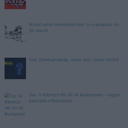
Brutál nehéz elmebővítő kvíz: Le a kalappal, ha
jól sikerül
Kvíz: Elmebajnokság. Újabb quiz, újabb fejtörő
Top 10 kötelező téli úti cél Budapesten – Fagyos
kalandok a fővárosban