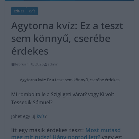
SZÍNES
KVÍZ
Agytorna kvíz: Ez a teszt
sem könnyű, cserébe
érdekes
február 10, 2025
admin
Agytorna kvíz: Ez a teszt sem könnyű, cserébe érdekes
Mi rombolta le a Szigligeti várat? vagy Ki volt
Tessedik Sámuel?
Jöhet egy új
kvíz
?
Itt egy másik érdekes teszt:
Most mutasd
meg mit tudsz! Hány pontod lett?
vagy ez: