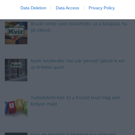
Data Deletion
Data Access
Privacy Policy
Brutál nehéz nyolc kvízkérdés: Le a kalappal, ha
jól sikerül
Nyolc kvízkérdés: Van pár perced? Játszd le ezt
az érdekes quizt
Tudásbővítő kvíz: Ez a frissítő teszt meg sem
kottyan majd
Kvíz: Ha legalább 5 kérdésre jó a válaszod,