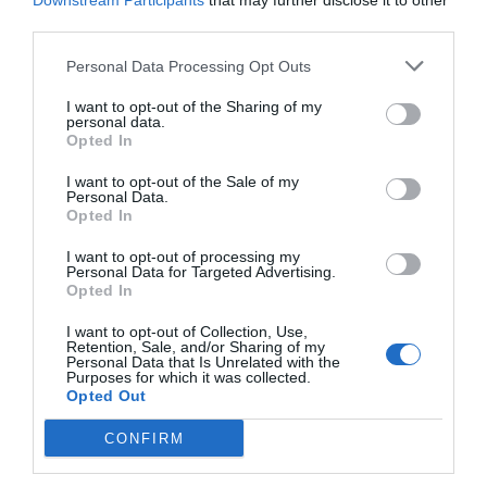
Downstream Participants
that may further disclose it to other
third parties.
Pénteken kezdődik a 26. Gyulai Pálinkafesztivál
Personal Data Processing Opt Outs
I want to opt-out of the Sharing of my
personal data.
Opted In
Kvíz kérdések: Egy kicsi szórakozásra vágysz? Ezt
I want to opt-out of the Sale of my
a mixt neked szántuk
Personal Data.
Opted In
I want to opt-out of processing my
Personal Data for Targeted Advertising.
Opted In
Tudáspróba kvíz: Itt egy új teszt. Csak most és
csak neked!
I want to opt-out of Collection, Use,
Retention, Sale, and/or Sharing of my
Personal Data that Is Unrelated with the
Purposes for which it was collected.
Opted Out
Nyolc gyors kvíz kérdés: Ma sem hagyunk újabb
CONFIRM
fejtörő nélkül