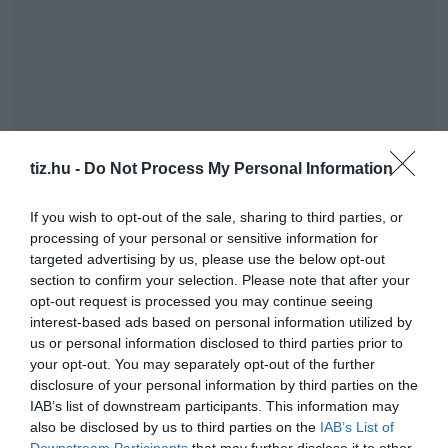
tiz.hu -
Do Not Process My Personal Information
Tavaly ősszel ideiglenesen megtorpant a lakáspiaci
If you wish to opt-out of the sale, sharing to third parties, or
processing of your personal or sensitive information for
drágulás
targeted advertising by us, please use the below opt-out
Műveltségi kvíz: Nem árulunk zsákbamacskát, ez
section to confirm your selection. Please note that after your
piszok nehéz lesz!
opt-out request is processed you may continue seeing
interest-based ads based on personal information utilized by
us or personal information disclosed to third parties prior to
Kvíz-mix: Megbirkózol ezekkel a kérdésekkel?
your opt-out. You may separately opt-out of the further
disclosure of your personal information by third parties on the
IAB’s list of downstream participants. This information may
also be disclosed by us to third parties on the
IAB’s List of