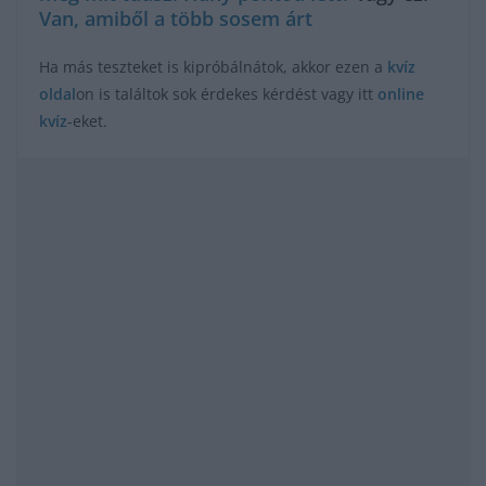
Van, amiből a több sosem árt
Ha más teszteket is kipróbálnátok, akkor ezen a
kvíz
oldal
on is találtok sok érdekes kérdést vagy itt
online
kvíz
-eket.