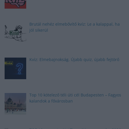
Brutál nehéz elmebővítő kvíz: Le a kalappal, ha
jól sikerül
Kvíz: Elmebajnokság. Újabb quiz, újabb fejtörő
Top 10 kötelező téli úti cél Budapesten – Fagyos
kalandok a fővárosban