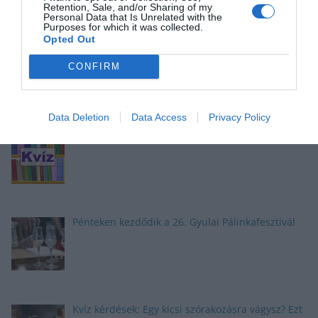
Retention, Sale, and/or Sharing of my
Personal Data that Is Unrelated with the
Purposes for which it was collected.
Az ötös lottó nyerőszámai és nyereményei –
Opted Out
2024.06.15
CONFIRM
Nyolc pontos kvíz: Egy kicsi szórakozásra vágysz?
Ezt a mixt neked szántuk
Data Deletion
Data Access
Privacy Policy
Kvíz-mix: Megbirkózol ezekkel a kérdésekkel?
Pénteken kezdődik a 26. Gyulai Pálinkafesztivál
Kvíz kérdések: Egy kicsi szórakozásra vágysz? Ezt