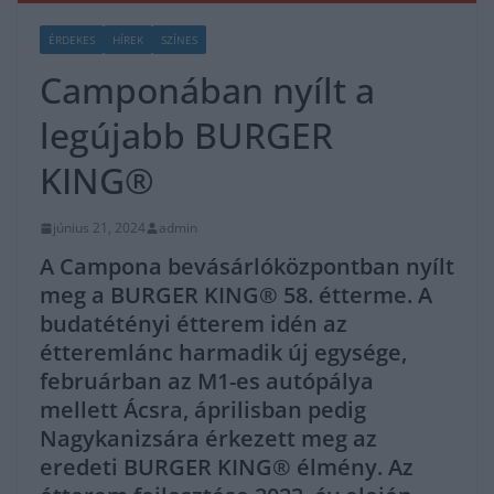
ÉRDEKES
HÍREK
SZÍNES
Camponában nyílt a
legújabb BURGER
KING®
június 21, 2024
admin
A Campona bevásárlóközpontban nyílt
meg a BURGER KING® 58. étterme. A
budatétényi étterem idén az
étteremlánc harmadik új egysége,
februárban
az M1-es autópálya
mellett Ácsra, áprilisban pedig
Nagykanizsára érkezett meg az
eredeti BURGER KING® élmény. Az