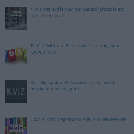
Nyolc kvízkérdés: Van pár perced? Játszd le ezt
az érdekes quizt
Tudásbővítő kvíz: Ez a frissítő teszt meg sem
kottyan majd
Kvíz: Ha legalább 5 kérdésre jó a válaszod,
büszke lehetsz magadra
Okosító kvíz: Megbirkózol ezekkel a kérdésekkel?