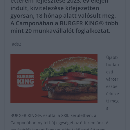
étterem fejlesztése 2023. év elején
indult, kivitelezése kifejezetten
gyorsan, 18 hónap alatt valósult meg.
A Camponában a BURGER KING® több
mint 20 munkavállalót foglalkoztat.
[ads2]
Újabb
budap
esti
városr
észbe
érkeze
tt meg
a
BURGER KING®, ezúttal a XXII. kerületben, a
Camponában nyitott új egységet az étteremlánc. A
bevásárlóközpont foodcourtján található étterem