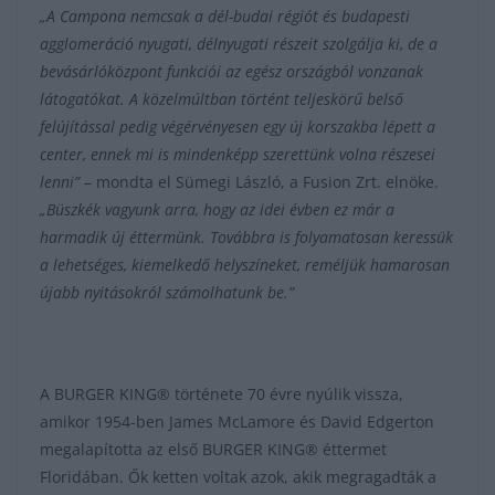
„A Campona nemcsak a dél-budai régiót és budapesti
agglomeráció nyugati, délnyugati részeit szolgálja ki, de a
bevásárlóközpont funkciói az egész országból vonzanak
látogatókat. A közelmúltban történt teljeskörű belső
felújítással pedig végérvényesen egy új korszakba lépett a
center, ennek mi is mindenképp szerettünk volna részesei
lenni”
– mondta el Sümegi László, a Fusion Zrt. elnöke.
„Büszkék vagyunk arra, hogy az idei évben ez már a
harmadik új éttermünk. Továbbra is folyamatosan keressük
a lehetséges, kiemelkedő helyszíneket, reméljük hamarosan
újabb nyitásokról számolhatunk be.”
A BURGER KING® története 70 évre nyúlik vissza,
amikor 1954-ben James McLamore és David Edgerton
megalapította az első BURGER KING® éttermet
Floridában. Ők ketten voltak azok, akik megragadták a