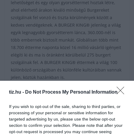
lehetőséget és egy olyan gyorséttermet hoztak létre,
ahol elérhető árakon kiváló minőségű Burgereket
szolgálnak fel vonzó és tiszta körülmények között a
kedves vendégeknek. A BURGER KING® jelenleg a világ
egyik legnagyobb gyorsétterem lánca, 360.000-nél is
több embernek biztosít munkát. Globálisan több mint
18.700 étterme naponta közel 16 millió vásárló igényeit
elégíti ki és ma is óránként körülbelül 275 burgert
szolgálnak fel. A BURGER KING® éttermek a világ 100
különböző országában és különféle kultúráiban vannak
jelen, köztük hazánkban is.
Itt van néhány érdekes
kvíz
:
Itt egy újabb fejtörő (643)
vagy
tiz.hu -
Do Not Process My Personal Information
Találd ki hol él? Különleges állatok élőhelyei (497)
vagy
Sok-sok
érdekesség a nagyvilágból (481)
vagy
A legjobbak ebben a
If you wish to opt-out of the sale, sharing to third parties, or
műveltségi kvíz-mixben 8 jó választ adnak. Neked mennyi
processing of your personal or sensitive information for
megy? (1602)
vagy
Nyolc jó válasz és egy kis mosoly (733)
targeted advertising by us, please use the below opt-out
section to confirm your selection. Please note that after your
opt-out request is processed you may continue seeing