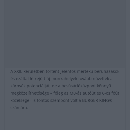
A XXII. kerületben történt jelentős mértékű beruházások
és ezáltal létrejött új munkahelyek tovább növelték a
környék potenciálját, de a bevásárlóközpont könnyű
megközelíthetősége – főleg az M0-ás autóút és 6-os főút
közelsége– is fontos szempont volt a BURGER KING®
számára.