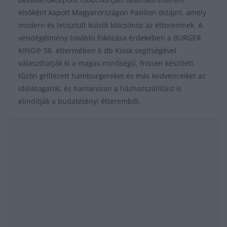
elsőként kapott Magyarországon Pavilion dizájnt, amely
modern és letisztult külsőt kölcsönöz az étteremnek. A
vendégélmény további fokozása érdekében a BURGER
KING® 58. éttermében 6 db Kiosk segítségével
választhatják ki a magas minőségű, frissen készített,
tűzön grillezett hamburgereket és más kedvenceiket az
idelátogatók, és hamarosan a házhozszállítást is
elindítják a budatétényi étteremből.