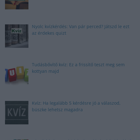
Nyolc kvízkérdés: Van pár perced? Játszd le ezt
az érdekes quizt
Tudásbővítő kvíz: Ez a frissítő teszt meg sem
kottyan majd
Kvíz: Ha legalább 5 kérdésre jó a válaszod,
büszke lehetsz magadra