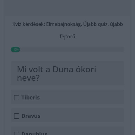
Kvíz kérdések: Elmebajnokság. Újabb quiz, újabb
fejtörő
0%
Mi volt a Duna ókori
neve?
Tiberis
Dravus
Danubius