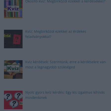
Okosító kvíz: Megbirkózol ezekkel a kérdésekkel?
Kvíz: Megbirkózol ezekkel az érdekes
feladványokkal?
Kvíz kérdések: Szerintünk, erre a kérdésekre van
most a legnagyobb szükséged
Nyolc gyors kvíz kérdés: Egy kis izgalmas kihívás
mindenkinek