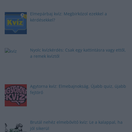
Elmepárbaj kvíz: Megbirkózol ezekkel a
kérdésekkel?
Nyolc kvízkérdés: Csak egy kattintásra vagy ettől,
a remek kvíztől
Agytorna kvíz: Elmebajnokság. Újabb quiz, újabb
fejtörő
Brutál nehéz elmebővítő kvíz: Le a kalappal, ha
jól sikerül