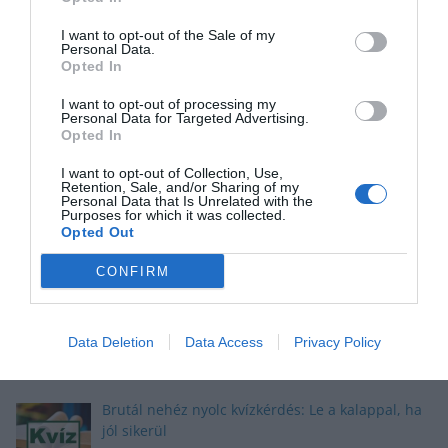
I want to opt-out of the Sale of my
Kvíz kérdések: Egy kicsi szórakozásra vágysz? Ezt
Personal Data.
a mixt neked szántuk
Opted In
I want to opt-out of processing my
Personal Data for Targeted Advertising.
Opted In
Tudáspróba kvíz: Itt egy új teszt. Csak most és
I want to opt-out of Collection, Use,
csak neked!
Retention, Sale, and/or Sharing of my
Personal Data that Is Unrelated with the
Purposes for which it was collected.
Opted Out
CONFIRM
Nyolc gyors kvíz kérdés: Ma sem hagyunk újabb
fejtörő nélkül
Data Deletion
Data Access
Privacy Policy
Brutál nehéz nyolc kvízkérdés: Le a kalappal, ha
jól sikerül