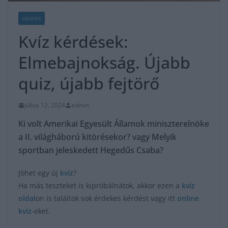
VEGYES
Kvíz kérdések:
Elmebajnokság. Újabb
quiz, újabb fejtörő
július 12, 2024
admin
Ki volt Amerikai Egyesült Államok miniszterelnöke
a II. világháború kitörésekor? vagy Melyik
sportban jeleskedett Hegedűs Csaba?
Jöhet egy új
kvíz
?
Ha más teszteket is kipróbálnátok, akkor ezen a
kvíz
oldal
on is találtok sok érdekes kérdést vagy itt
online
kvíz
-eket.