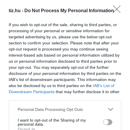
tiz.hu -
Do Not Process My Personal Information
If you wish to opt-out of the sale, sharing to third parties, or
Kvíz-mix: Megbirkózol ezekkel az érdekes
processing of your personal or sensitive information for
feladványokkal?
targeted advertising by us, please use the below opt-out
section to confirm your selection. Please note that after your
Műveltségi kvíz: Az emberek azon feléhez tartozol,
opt-out request is processed you may continue seeing
akik ennek a tesztnek minimum a felét teljesítik?
interest-based ads based on personal information utilized by
us or personal information disclosed to third parties prior to
your opt-out. You may separately opt-out of the further
Kvíz-mix: Megbirkózol ezekkel a kérdésekkel?
disclosure of your personal information by third parties on the
IAB’s list of downstream participants. This information may
also be disclosed by us to third parties on the
IAB’s List of
Downstream Participants
that may further disclose it to other
third parties.
Pénteken kezdődik a 26. Gyulai Pálinkafesztivál
Personal Data Processing Opt Outs
I want to opt-out of the Sharing of my
personal data.
Opted In