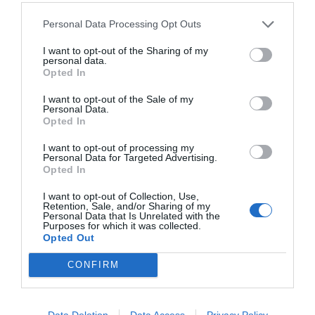
Personal Data Processing Opt Outs
I want to opt-out of the Sharing of my
personal data.
Opted In
Kvíz kérdések: Egy kicsi szórakozásra vágysz? Ezt
a mixt neked szántuk
I want to opt-out of the Sale of my
Personal Data.
Opted In
I want to opt-out of processing my
Personal Data for Targeted Advertising.
Tudáspróba kvíz: Itt egy új teszt. Csak most és
Opted In
csak neked!
I want to opt-out of Collection, Use,
Retention, Sale, and/or Sharing of my
Personal Data that Is Unrelated with the
Purposes for which it was collected.
Opted Out
Nyolc gyors kvíz kérdés: Ma sem hagyunk újabb
fejtörő nélkül
CONFIRM
Data Deletion
Data Access
Privacy Policy