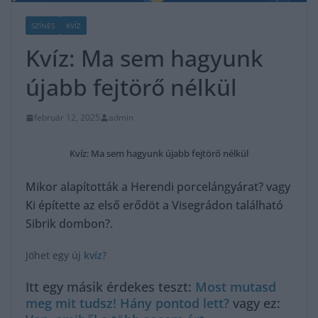
SZÍNES
KVÍZ
Kvíz: Ma sem hagyunk
újabb fejtörő nélkül
február 12, 2025
admin
Kvíz: Ma sem hagyunk újabb fejtörő nélkül
Mikor alapították a Herendi porcelángyárat? vagy
Ki építette az első erődöt a Visegrádon található
Sibrik dombon?.
Jöhet egy új
kvíz
?
Itt egy másik érdekes teszt:
Most mutasd
meg mit tudsz! Hány pontod lett?
vagy ez: