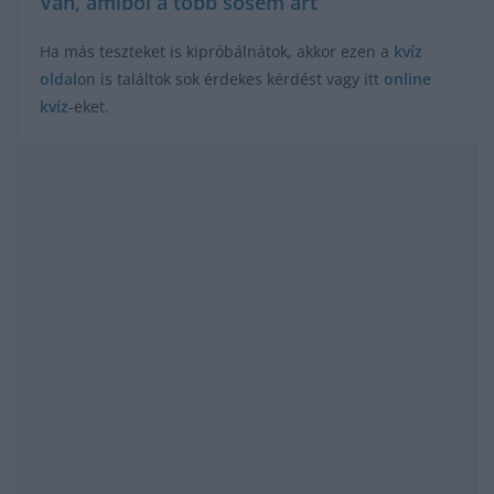
Van, amiből a több sosem árt
Ha más teszteket is kipróbálnátok, akkor ezen a
kvíz
oldal
on is találtok sok érdekes kérdést vagy itt
online
kvíz
-eket.