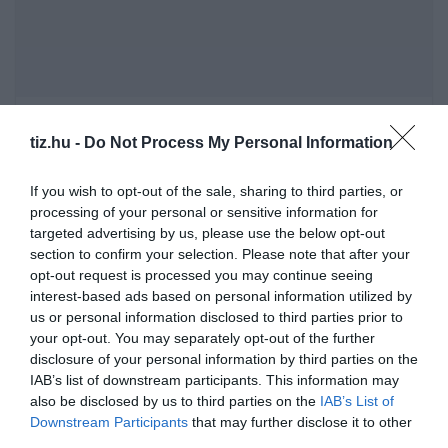
tiz.hu -
Do Not Process My Personal Information
Kvíz kérdések: Egy teszt, és örömtelivé varázsoljuk a
napod
If you wish to opt-out of the sale, sharing to third parties, or
processing of your personal or sensitive information for
Nyolc pontos kvíz: Itt egy új teszt. Csak most és csak
targeted advertising by us, please use the below opt-out
neked!
section to confirm your selection. Please note that after your
opt-out request is processed you may continue seeing
interest-based ads based on personal information utilized by
Kvíz-mix: Megbirkózol ezekkel a kérdésekkel?
us or personal information disclosed to third parties prior to
your opt-out. You may separately opt-out of the further
disclosure of your personal information by third parties on the
IAB’s list of downstream participants. This information may
also be disclosed by us to third parties on the
IAB’s List of
Downstream Participants
that may further disclose it to other
Pénteken kezdődik a 26. Gyulai Pálinkafesztivál
third parties.