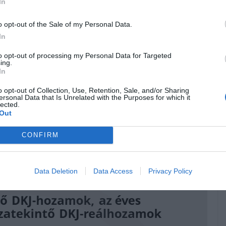
In
llampapírpiaci hozamok egy hullámvasútra emlékeztető
o opt-out of the Sale of my Personal Data.
tők szempontjából 2023. január hozta el a mélypontot,
In
. Ezzel szemben a visszatekintő egy éves hozam (a 12 havi
DKJ-
to opt-out of processing my Personal Data for Targeted
ióval korrigálva 17%-os éves reálveszteség mutatkozott.
ing.
In
o opt-out of Collection, Use, Retention, Sale, and/or Sharing
 hogy egy befektető 1 évvel ezelőtt fektetett be, és most száll ki a
ersonal Data that Is Unrelated with the Purposes for which it
lected.
hozamot az inflációval összehasonlítva megkapjuk a
visszatekintő
Out
szelídült, miközben az állampapír-piaci hozamok jelentősen
CONFIRM
ciusi csúcson már kétszámjegyű, 10,6%-os visszatekintő
Data Deletion
Data Access
Privacy Policy