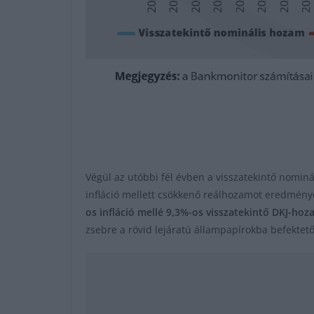
Végül az utóbbi fél évben a visszatekintő nominá
infláció mellett csökkenő reálhozamot eredmény
os infláció mellé 9,3%-os visszatekintő DKJ-hoz
zsebre a rövid lejáratú állampapírokba befektető