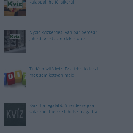
kalappal, ha jól sikerül
Nyolc kvízkérdés: Van pár perced?
Játszd le ezt az érdekes quizt
Tudásbővítő kvíz: Ez a frissítő teszt
meg sem kottyan majd
Kvíz: Ha legalább 5 kérdésre jó a
válaszod, büszke lehetsz magadra