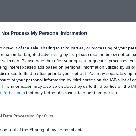
 Not Process My Personal Information
to opt-out of the sale, sharing to third parties, or processing of your per
formation for targeted advertising by us, please use the below opt-out s
r selection. Please note that after your opt-out request is processed y
eing interest-based ads based on personal information utilized by us or
disclosed to third parties prior to your opt-out. You may separately opt-
 lett, míg a nyugdíjas infláció valamivel magasabb értéket,
losure of your personal information by third parties on the IAB’s list of
. This information may also be disclosed by us to third parties on the
IA
Participants
that may further disclose it to other third parties.
befektetők zsebében!
l Data Processing Opt Outs
kedvező hatást gyakorol: minél kisebb az adott idő alatt
infláció feletti hozamot) lehet elérni egy adott nominális
o opt-out of the Sharing of my personal data.