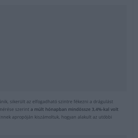
nik, sikerült az elfogadható szintre fékezni a drágulást
 mérése szerint
a múlt hónapban mindössze 3,4%-kal volt
nnek apropóján kiszámoltuk, hogyan alakult az utóbbi