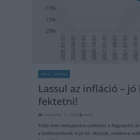
HÍREK
ÉRDEKES
Lassul az infláció – j
fektetni!
szeptember 11, 2024
admin
Több éves mélypontra csökkent a fogyasztói á
a befektetőknek is jó hír. Nézzük, mekkora re