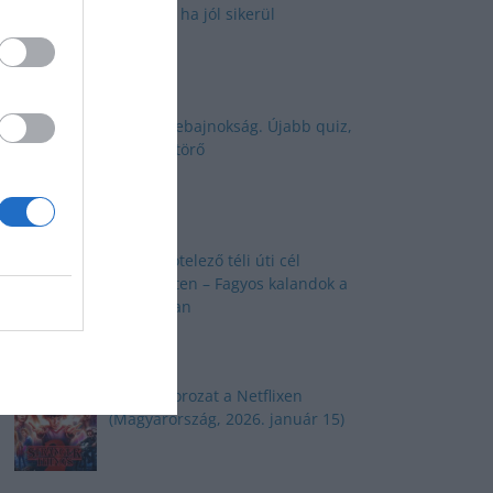
kalappal, ha jól sikerül
Kvíz: Elmebajnokság. Újabb quiz,
újabb fejtörő
Top 10 kötelező téli úti cél
Budapesten – Fagyos kalandok a
fővárosban
TOP 10 sorozat a Netflixen
(Magyarország, 2026. január 15)