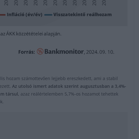
lis hozam számottevően lejjebb ereszkedett, ami a stabil
ezett.
Az utolsó ismert adatok szerint augusztusban a 3,4%-
am társul,
azaz reálértelemben 5,7%-os hozamot tehettek
k.