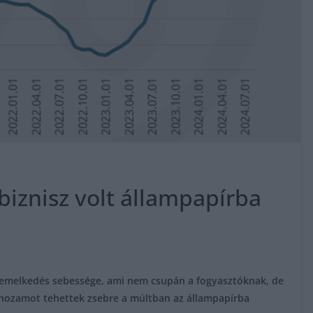
ó biznisz volt állampapírba
remelkedés sebessége, ami nem csupán a fogyasztóknak, de
álhozamot tehettek zsebre a múltban az állampapírba