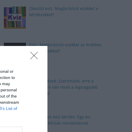
Okosító kvíz: Megbirkózol ezekkel a
kérdésekkel?
Kvíz: Megbirkózol ezekkel az érdekes
feladványokkal?
sonal or
ection to
Kvíz kérdések: Szerintünk, erre a
ou may
kérdésekre van most a legnagyobb
 personal
szükséged
out of the
 downstream
B’s List of
Nyolc gyors kvíz kérdés: Egy kis
izgalmas kihívás mindenkinek