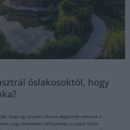
sztrál őslakosoktól, hogy
nka?
tják, hogy egy projekt sikeres végigvitele nemcsak a
lóan nagy mértékben befolyásolja a csapat közös