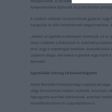
hozzájárulnak. Ez az önbecsülésüket és a projekt irá
kompetenciáikat fejlesszék, és új területeken próbálj
A modern vállalati rendszereknek gyakran nagy h
hangsúlyt az elért eredmények megünneplése, ami
„Amikor az egyének eredményeit elismerjük, nő az eg
távon csökkenti a fluktuációt és stabilabb projektc
arra, hogy a csapattagok önállóan, kevesebb külső i
csapatok alapja, ami leveszi a gondok nagy részét a
Benedek.
Egyedülálló tréning Farkaskútvölgyben
Aldea Benedek Farkaskútvölgy csapatának tagja.
völgy fenntartható módon működik, minimális ök
legnagyobb kunfakó ménesének, amellyel hatékon
vezetőfejlesztésre és csapatépítésre is.