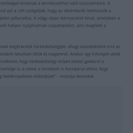
hetőséget kínálnak a természethez való visszatérésre. A
d azt a célt szolgálják, hogy az ideérkezők letehessék a
elen pillanatba. A völgy olyan környezetet kínál, amelyben a
li helyen nyújthatnak csapatépítést, ami megfelel a
 lovak megérkeztek Farkaskútvölgybe. Ahogy visszatekintek erre az
 mindent tanultam tőlük és magamról. Amikor egy tréningen velük
érzékelem, hogy Farkaskútvölgy milyen hatást gyakarol a
elsége is, a csend, a természet is hozzájárul ahhoz, hogy
edig hatékonyabban működjünk”
– mondja Benedek.