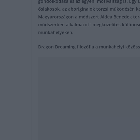
gondolkodása és az egyéni motiváltság is. Egy
őslakosok, az aboriginalok törzsi működésén 
Magyarországon a módszert Aldea Benedek terap
módszerben alkalmazott megközelítés különösen
munkahelyeken.
Dragon Dreaming filozófia a munkahelyi közöss