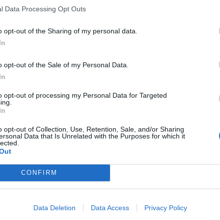
l Data Processing Opt Outs
klikus modell, amely négy fő szakaszra bontja a projekt
s és Ünneplés. A nyugati munkakultúrában gondot okoz a
o opt-out of the Sharing of my personal data.
In
igyelembe a komplex rendszerek közötti kölcsönhatásokat és
ng struktúrája nemcsak a projekt gyakorlati megvalósítását
o opt-out of the Sale of my Personal Data.
ödést, az egyéni fejlődést és a közösség erősítését is
In
to opt-out of processing my Personal Data for Targeted
ing.
probléma a szervezeti töredezettség, illetve az együttműködés
In
 egyéni célok előtérbe helyezése és a közösségek meggyengülése.
 az egyéni fejlődés és a közösségi jelenlét között”
– folytatja
o opt-out of Collection, Use, Retention, Sale, and/or Sharing
ersonal Data that Is Unrelated with the Purposes for which it
lected.
Out
tokkal és erősségekkel rendelkezik. Ha a projektvezetés
CONFIRM
n eloszthatók a feladatok, és jelentősen növelhető a vállalati
Data Deletion
Data Access
Privacy Policy
datokat végezhetnek, amelyekben jók, és amelyekhez szívesen