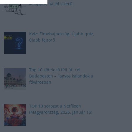
kalappal, ha jól sikerül
Kvíz: Elmebajnokság. Újabb quiz,
újabb fejtörő
Top 10 kötelező téli úti cél
Budapesten – Fagyos kalandok a
fővárosban
TOP 10 sorozat a Netflixen
(Magyarország, 2026. január 15)