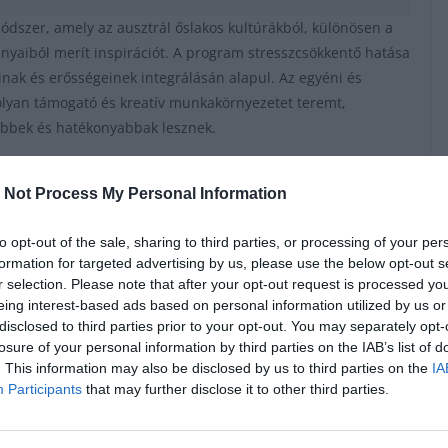
dszer, amely az ausztrál őslakos kultúrákból, különösen a
aiból merít inspirációt. A program stresszcsökkentő hatása
nak és erősségeinek integrálásán alapul. Az egyéni és
olyan támogató és kreatív munkakörnyezetet teremt,
bbek és hatékonyabbak lesznek.
lkodással kombinálja, miközben előtérben tartja a
 Not Process My Personal Information
Mély kapcsolatot ápol az ausztrál őslakosok kulturális
iknek társadalmi szerveződése és világnézete iránytűként
to opt-out of the sale, sharing to third parties, or processing of your per
Az őslakosok gondolkodása ugyanis mélyen gyökerezik a
formation for targeted advertising by us, please use the below opt-out s
i tökéletesen igazodik a mai projektirányítás olyan
r selection. Please note that after your opt-out request is processed y
 és a fenntarthatóság.
eing interest-based ads based on personal information utilized by us or
disclosed to third parties prior to your opt-out. You may separately opt-
elmű volt számomra, hogy nemcsak helye van a világban, de
losure of your personal information by third parties on the IAB’s list of
. This information may also be disclosed by us to third parties on the
IA
 az életmód, mint a vállalatirányítás terén”
– mondja Aldea
Participants
that may further disclose it to other third parties.
l a megvalósításig