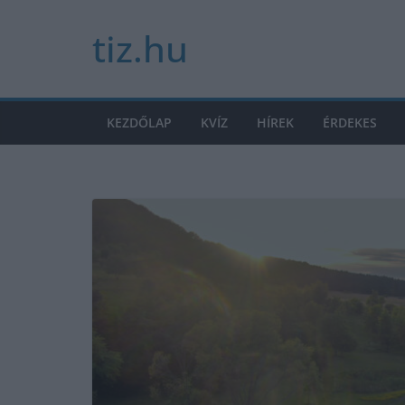
Skip
tiz.hu
to
content
KEZDŐLAP
KVÍZ
HÍREK
ÉRDEKES