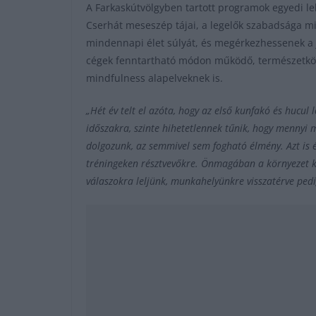
A Farkaskútvölgyben tartott programok egyedi le
Cserhát meseszép tájai, a legelők szabadsága min
mindennapi élet súlyát, és megérkezhessenek a j
cégek fenntartható módon működő, természetköze
mindfulness alapelveknek is.
„Hét év telt el azóta, hogy az első kunfakó és hucul
időszakra, szinte hihetetlennek tűnik, hogy mennyi
dolgozunk, az semmivel sem fogható élmény. Azt is 
tréningeken résztvevőkre. Önmagában a környezet köz
válaszokra leljünk, munkahelyünkre visszatérve p