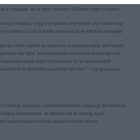
nti elkötelezettségüket is erősíti. Ha lehetőséget adunk, hogy
ák ki magukat, az az egész rendszer fejlődését fogja szolgálni.”
iánya továbbá, hogy a projektek teljesítése után ritkán kap
 csökkenti a résztvevők motivációját és elkötelezettségét.
ymás iránti tisztelet és a bizalom a csapaton belül, ami hosszú
sapatokat hoz létre. A kompetenciák elismerése lehetőséget ad
rányítással oldják meg a feladatokat. Ez az önszerveződő
 vezetőkről és önállóbb csapatokat hoz létre”
– hangsúlyozza
 A Cserhát szívében, Hollókő közelében megbújó 30 hektáros
ológiai lábnyommal, és otthont ad az ország egyik
y lovasterápiát tudnak nyújtani többek között