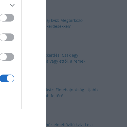
Elmepárbaj kvíz: Megbirkózol
ezekkel a kérdésekkel?
Nyolc kvízkérdés: Csak egy
kattintásra vagy ettől, a remek
kvíztől
Agytorna kvíz: Elmebajnokság. Újabb
quiz, újabb fejtörő
Brutál nehéz elmebővítő kvíz: Le a