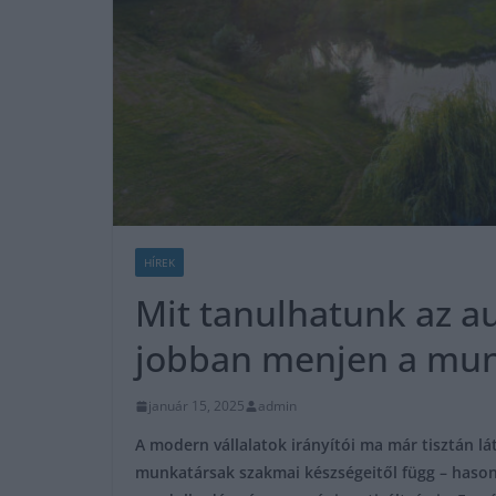
HÍREK
Mit tanulhatunk az au
jobban menjen a mu
január 15, 2025
admin
A modern vállalatok irányítói ma már tisztán lá
munkatársak szakmai készségeitől függ – hason