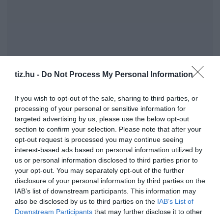
tiz.hu -
Do Not Process My Personal Information
If you wish to opt-out of the sale, sharing to third parties, or
NAV: elindult az idei eSZJA-szezon
processing of your personal or sensitive information for
Itt az első kamatforduló, utalják a csúcshozamot az
targeted advertising by us, please use the below opt-out
inflációkövető állampapírokra
section to confirm your selection. Please note that after your
opt-out request is processed you may continue seeing
interest-based ads based on personal information utilized by
Kvíz-mix: Megbirkózol ezekkel a kérdésekkel?
us or personal information disclosed to third parties prior to
your opt-out. You may separately opt-out of the further
disclosure of your personal information by third parties on the
IAB’s list of downstream participants. This information may
also be disclosed by us to third parties on the
IAB’s List of
Downstream Participants
that may further disclose it to other