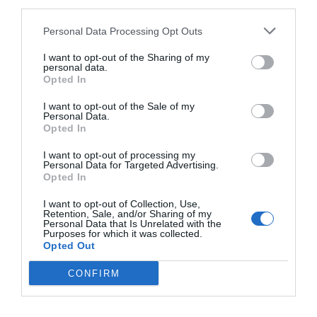
Pénteken kezdődik a 26. Gyulai Pálinkafesztivál
third parties.
Personal Data Processing Opt Outs
I want to opt-out of the Sharing of my
personal data.
Opted In
Kvíz kérdések: Egy kicsi szórakozásra vágysz? Ezt
a mixt neked szántuk
I want to opt-out of the Sale of my
Personal Data.
Opted In
I want to opt-out of processing my
Personal Data for Targeted Advertising.
Tudáspróba kvíz: Itt egy új teszt. Csak most és
Opted In
csak neked!
I want to opt-out of Collection, Use,
Retention, Sale, and/or Sharing of my
Personal Data that Is Unrelated with the
Purposes for which it was collected.
Opted Out
Nyolc gyors kvíz kérdés: Ma sem hagyunk újabb
CONFIRM
fejtörő nélkül