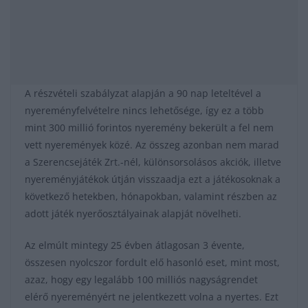
A részvételi szabályzat alapján a 90 nap leteltével a
nyereményfelvételre nincs lehetősége, így ez a több
mint 300 millió forintos nyeremény bekerült a fel nem
vett nyeremények közé. Az összeg azonban nem marad
a Szerencsejáték Zrt.-nél, különsorsolásos akciók, illetve
nyereményjátékok útján visszaadja ezt a játékosoknak a
következő hetekben, hónapokban, valamint részben az
adott játék nyerőosztályainak alapját növelheti.
Az elmúlt mintegy 25 évben átlagosan 3 évente,
összesen nyolcszor fordult elő hasonló eset, mint most,
azaz, hogy egy legalább 100 milliós nagyságrendet
elérő nyereményért ne jelentkezett volna a nyertes. Ezt