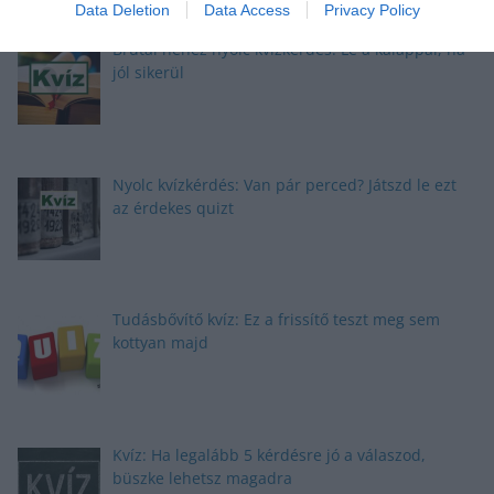
Data Deletion
Data Access
Privacy Policy
Brutál nehéz nyolc kvízkérdés: Le a kalappal, ha
jól sikerül
Nyolc kvízkérdés: Van pár perced? Játszd le ezt
az érdekes quizt
Tudásbővítő kvíz: Ez a frissítő teszt meg sem
kottyan majd
Kvíz: Ha legalább 5 kérdésre jó a válaszod,
büszke lehetsz magadra