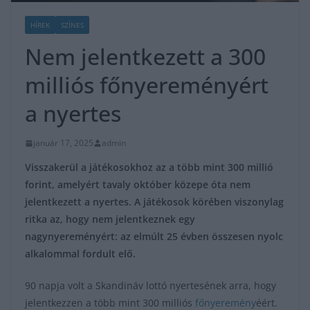
HÍREK
SZÍNES
Nem jelentkezett a 300
milliós főnyereményért
a nyertes
január 17, 2025
admin
Visszakerül a játékosokhoz az a több mint 300 millió
forint, amelyért tavaly október közepe óta nem
jelentkezett a nyertes. A játékosok körében viszonylag
ritka az, hogy nem jelentkeznek egy
nagynyereményért: az elmúlt 25 évben összesen nyolc
alkalommal fordult elő.
90 napja volt a Skandináv lottó nyertesének arra, hogy
jelentkezzen a több mint 300 milliós
főnyeremény
éért.