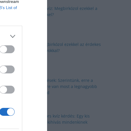
 downstream
B’s List of
Okosító kvíz: Megbirkózol ezekkel a
kérdésekkel?
Kvíz: Megbirkózol ezekkel az érdekes
feladványokkal?
Kvíz kérdések: Szerintünk, erre a
kérdésekre van most a legnagyobb
szükséged
Nyolc gyors kvíz kérdés: Egy kis
izgalmas kihívás mindenkinek