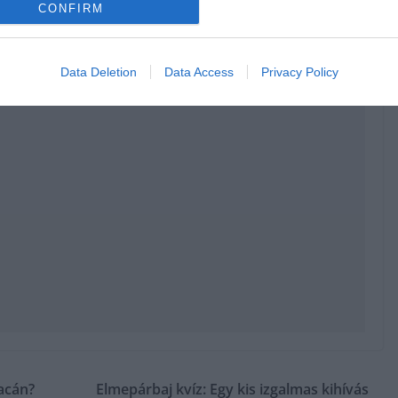
CONFIRM
Data Deletion
Data Access
Privacy Policy
iacán?
Elmepárbaj kvíz: Egy kis izgalmas kihívás