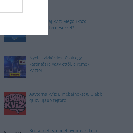
Elmepárbaj kvíz: Megbirkózol
ezekkel a kérdésekkel?
Nyolc kvízkérdés: Csak egy
kattintásra vagy ettől, a remek
kvíztől
Agytorna kvíz: Elmebajnokság. Újabb
quiz, újabb fejtörő
Brutál nehéz elmebővítő kvíz: Le a