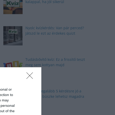
kalappal, ha jól sikerül
Nyolc kvízkérdés: Van pár perced?
Játszd le ezt az érdekes quizt
Tudásbővítő kvíz: Ez a frissítő teszt
meg sem kottyan majd
sonal or
Kvíz: Ha legalább 5 kérdésre jó a
ection to
válaszod, büszke lehetsz magadra
ou may
 personal
out of the