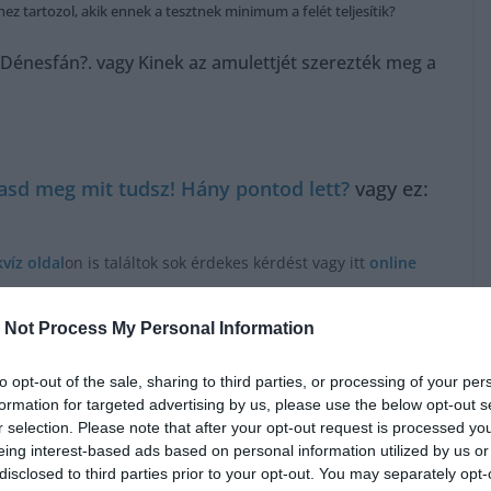
ez tartozol, akik ennek a tesztnek minimum a felét teljesítik?
 Dénesfán?. vagy Kinek az amulettjét szerezték meg a
sd meg mit tudsz! Hány pontod lett?
vagy ez:
kvíz oldal
on is találtok sok érdekes kérdést vagy itt
online
 Not Process My Personal Information
to opt-out of the sale, sharing to third parties, or processing of your per
formation for targeted advertising by us, please use the below opt-out s
r selection. Please note that after your opt-out request is processed y
eing interest-based ads based on personal information utilized by us or
disclosed to third parties prior to your opt-out. You may separately opt-