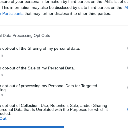
losure of your personal information by third parties on the IAB’s list of
. This information may also be disclosed by us to third parties on the
IA
Participants
that may further disclose it to other third parties.
l Data Processing Opt Outs
töltést mindenkinek!!!
o opt-out of the Sharing of my personal data.
In
kik ennek a tesztnek minimum a felét teljesítik?
o opt-out of the Sale of my Personal Data.
In
to opt-out of processing my Personal Data for Targeted
ágot a Tatárjárás után?
ing.
In
o opt-out of Collection, Use, Retention, Sale, and/or Sharing
ersonal Data that Is Unrelated with the Purposes for which it
lected.
Out