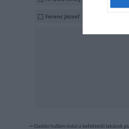
Ferenc József
Eladási hullám indul a befektetői lakások p