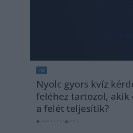
KVÍZ
Nyolc gyors kvíz kér
feléhez tartozol, ak
a felét teljesítik?
június 26, 2025
admin