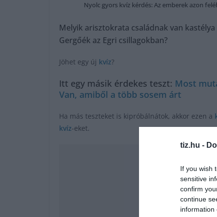
Nyolc gyors kvíz kérdés: Az emberek azon feléh
Melyik arisztokrata családnak van kastélya
Gergőék az Egri csillagokban?
Jöhet egy új
kvíz
?
Itt egy másik érdekes teszt:
Most muta
Van, amiből a több sosem árt
Ha más teszteket is kipróbálnátok, akkor ezen a
kvíz
-eket.
tiz.hu -
Do
If you wish 
sensitive in
confirm you
continue se
information 