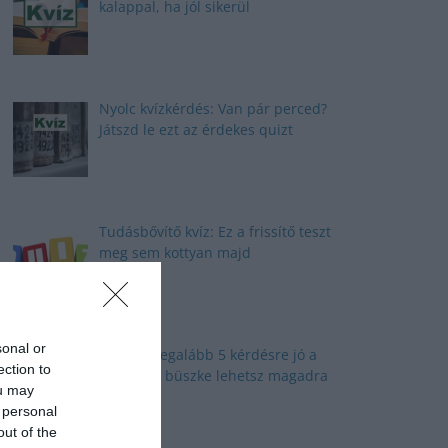
kalappal, ha jól sikerül
Nyolc kvízkérdés: Van pár perced?
Játszd le ezt az érdekes quizt
Tudásbővítő kvíz: Ez a frissítő teszt
meg sem kottyan majd
sonal or
Kvíz: Ha legalább 5 kérdésre jó a
ection to
válaszod, büszke lehetsz magadra
ou may
 personal
out of the