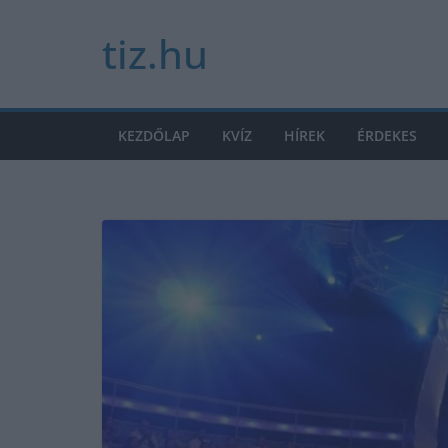
Skip
tiz.hu
to
content
KEZDŐLAP
KVÍZ
HÍREK
ÉRDEKES