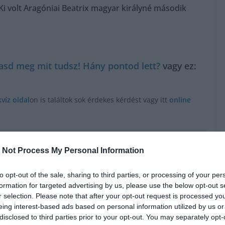
Ki volt Aragóniai Beatrix magyar királyné második
sd meg mit tudsz! Hány pontod lett?
vagy ez:
kvíz oldal
on is találtok sok érdekes kérdést vagy itt
online
 Not Process My Personal Information
to opt-out of the sale, sharing to third parties, or processing of your per
formation for targeted advertising by us, please use the below opt-out s
r selection. Please note that after your opt-out request is processed y
eing interest-based ads based on personal information utilized by us or
disclosed to third parties prior to your opt-out. You may separately opt-