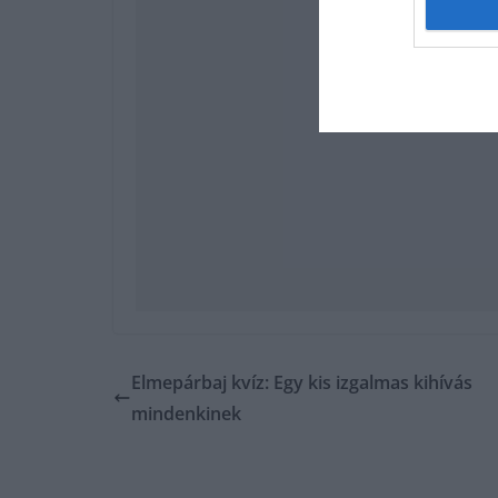
Elmepárbaj kvíz: Egy kis izgalmas kihívás
mindenkinek