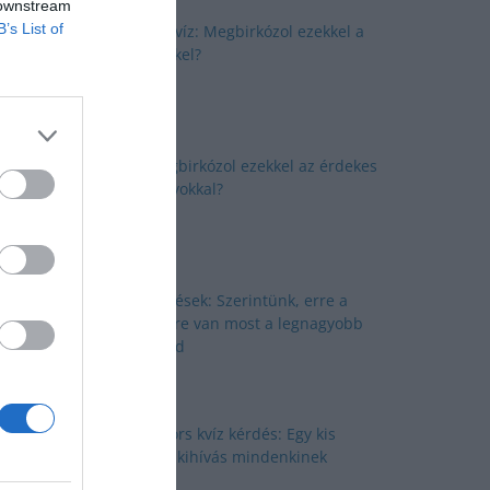
 downstream
B’s List of
Okosító kvíz: Megbirkózol ezekkel a
kérdésekkel?
Kvíz: Megbirkózol ezekkel az érdekes
feladványokkal?
Kvíz kérdések: Szerintünk, erre a
kérdésekre van most a legnagyobb
szükséged
Nyolc gyors kvíz kérdés: Egy kis
izgalmas kihívás mindenkinek