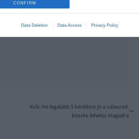
CONFIRM
Data Deletion
Data Access
Privacy Policy
Kvíz: Ha legalább 5 kérdésre jó a válaszod,
büszke lehetsz magadra