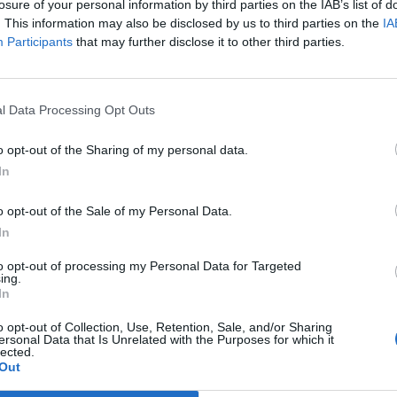
losure of your personal information by third parties on the IAB’s list of
. This information may also be disclosed by us to third parties on the
IA
Participants
that may further disclose it to other third parties.
ssz válasz? Csak 8 kérdés
l Data Processing Opt Outs
o opt-out of the Sharing of my personal data.
In
ották a Volgát?
o opt-out of the Sale of my Personal Data.
In
to opt-out of processing my Personal Data for Targeted
ing.
In
o opt-out of Collection, Use, Retention, Sale, and/or Sharing
ersonal Data that Is Unrelated with the Purposes for which it
lected.
Out