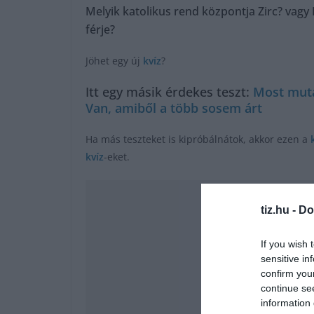
Melyik katolikus rend központja Zirc? vagy 
férje?
Jöhet egy új
kvíz
?
Itt egy másik érdekes teszt:
Most muta
Van, amiből a több sosem árt
Ha más teszteket is kipróbálnátok, akkor ezen a
kvíz
-eket.
tiz.hu -
Do
If you wish 
sensitive in
confirm you
continue se
information 