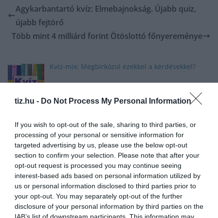
Agykarbantartó kvíz: Elmebajnokság. Újabb quiz,
újabb fejtörő
Több mint 4 milliárd forint Ötöslottó főnyereménye
Kvíz-mix: Megbirkózol ezekkel a kérdésekkel?
tiz.hu -
Do Not Process My Personal Information
If you wish to opt-out of the sale, sharing to third parties, or
Pénteken kezdődik a 26. Gyulai Pálinkafesztivál
processing of your personal or sensitive information for
targeted advertising by us, please use the below opt-out
section to confirm your selection. Please note that after your
opt-out request is processed you may continue seeing
interest-based ads based on personal information utilized by
Kvíz kérdések: Egy kicsi szórakozásra vágysz? Ezt
us or personal information disclosed to third parties prior to
a mixt neked szántuk
your opt-out. You may separately opt-out of the further
disclosure of your personal information by third parties on the
IAB’s list of downstream participants. This information may