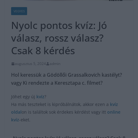
VEGYES
Nyolc pontos kvíz: Jó
válasz, rossz válasz?
Csak 8 kérdés
augusztus 5, 2024
admin
Hol keressük a Gödöllői Grassalkovich kastélyt?
vagy Ki rendezte a Keresztapa c. filmet?
Jöhet egy új
kvíz
?
Ha más teszteket is kipróbálnátok, akkor ezen a
kvíz
oldal
on is találtok sok érdekes kérdést vagy itt
online
kvíz
-eket.