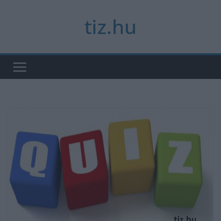
Skip
tiz.hu
to
content