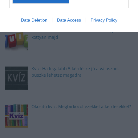
Data Deletion
Data Access
Privacy Policy
Tudásbővítő kvíz: Ez a frissítő teszt meg sem
kottyan majd
Kvíz: Ha legalább 5 kérdésre jó a válaszod,
büszke lehetsz magadra
Okosító kvíz: Megbirkózol ezekkel a kérdésekkel?