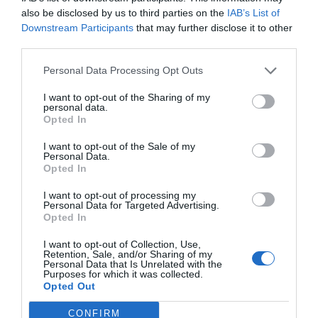
also be disclosed by us to third parties on the
IAB’s List of
Downstream Participants
that may further disclose it to other
Tudáspróba kvíz: Itt egy új teszt. Csak most és
third parties.
csak neked!
Personal Data Processing Opt Outs
I want to opt-out of the Sharing of my
personal data.
Opted In
Nyolc gyors kvíz kérdés: Ma sem hagyunk újabb
fejtörő nélkül
I want to opt-out of the Sale of my
Personal Data.
Opted In
I want to opt-out of processing my
Personal Data for Targeted Advertising.
Brutál nehéz nyolc kvízkérdés: Le a kalappal, ha
Opted In
jól sikerül
I want to opt-out of Collection, Use,
Retention, Sale, and/or Sharing of my
Personal Data that Is Unrelated with the
Purposes for which it was collected.
Opted Out
Nyolc kvízkérdés: Van pár perced? Játszd le ezt
CONFIRM
az érdekes quizt