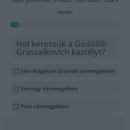
Nyolc pontos kvíz: Jó válasz, rossz válasz? Csak 8
kérdés
0%
Hol keressük a Gödöllői
Grassalkovich kastélyt?
Jász-Nagykun-Szolnok vármegyében
Somogy vármegyében
Pest vármegyében