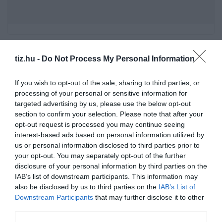
Műveltségi kvíz: Az emberek azon feléhez tartozol,
tiz.hu -
Do Not Process My Personal Information
akik ennek a tesztnek minimum a felét teljesítik?
Üresedés: 21. századi vagyonkezelési polihisztor
If you wish to opt-out of the sale, sharing to third parties, or
processing of your personal or sensitive information for
kerestetik!
targeted advertising by us, please use the below opt-out
section to confirm your selection. Please note that after your
opt-out request is processed you may continue seeing
Kvíz-mix: Megbirkózol ezekkel a kérdésekkel?
interest-based ads based on personal information utilized by
us or personal information disclosed to third parties prior to
your opt-out. You may separately opt-out of the further
disclosure of your personal information by third parties on the
IAB’s list of downstream participants. This information may
also be disclosed by us to third parties on the
IAB’s List of
Pénteken kezdődik a 26. Gyulai Pálinkafesztivál
Downstream Participants
that may further disclose it to other
third parties.