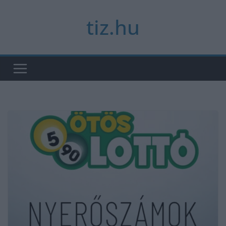
Skip
tiz.hu
to
content