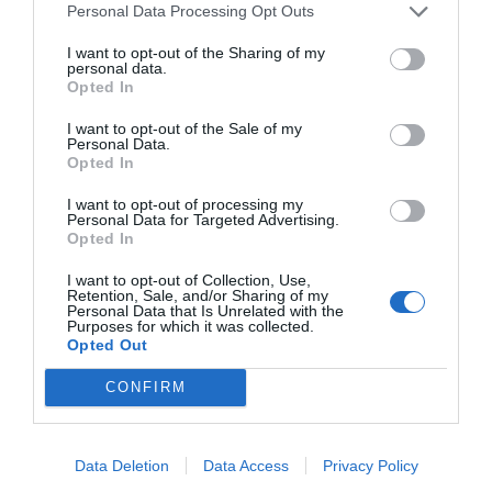
Personal Data Processing Opt Outs
I want to opt-out of the Sharing of my
Kvíz kérdések: Egy kicsi szórakozásra vágysz? Ezt
personal data.
a mixt neked szántuk
Opted In
I want to opt-out of the Sale of my
Personal Data.
Opted In
Tudáspróba kvíz: Itt egy új teszt. Csak most és
I want to opt-out of processing my
csak neked!
Personal Data for Targeted Advertising.
Opted In
I want to opt-out of Collection, Use,
Retention, Sale, and/or Sharing of my
Personal Data that Is Unrelated with the
Purposes for which it was collected.
Nyolc gyors kvíz kérdés: Ma sem hagyunk újabb
Opted Out
fejtörő nélkül
CONFIRM
Data Deletion
Data Access
Privacy Policy
Brutál nehéz nyolc kvízkérdés: Le a kalappal, ha
jól sikerül