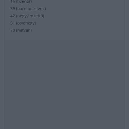
15 (tizenöt)
39 (harminckilenc)
42 (negyvenkettő)
51 (ötvenegy)
70 (hetven)