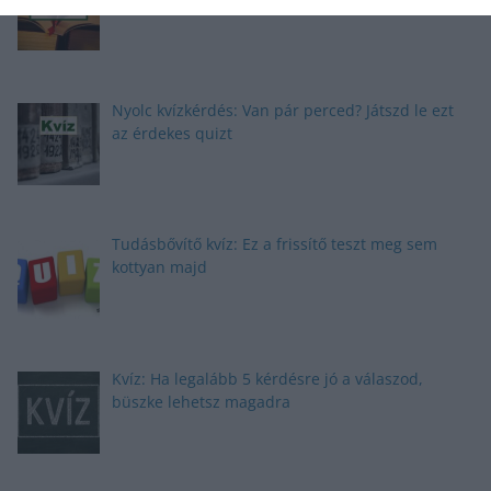
Nyolc kvízkérdés: Van pár perced? Játszd le ezt
az érdekes quizt
Tudásbővítő kvíz: Ez a frissítő teszt meg sem
kottyan majd
Kvíz: Ha legalább 5 kérdésre jó a válaszod,
büszke lehetsz magadra