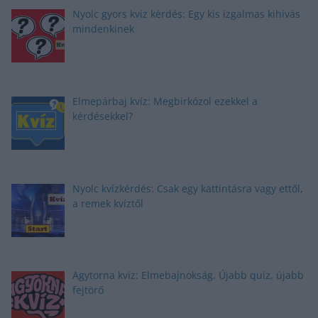
Nyolc gyors kvíz kérdés: Egy kis izgalmas kihívás
mindenkinek
Elmepárbaj kvíz: Megbirkózol ezekkel a
kérdésekkel?
Nyolc kvízkérdés: Csak egy kattintásra vagy ettől,
a remek kvíztől
Agytorna kvíz: Elmebajnokság. Újabb quiz, újabb
fejtörő