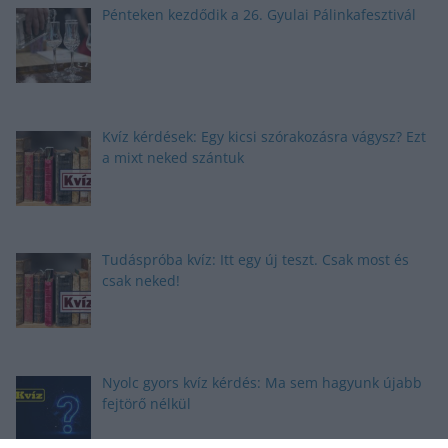
Pénteken kezdődik a 26. Gyulai Pálinkafesztivál
Kvíz kérdések: Egy kicsi szórakozásra vágysz? Ezt
a mixt neked szántuk
Tudáspróba kvíz: Itt egy új teszt. Csak most és
csak neked!
Nyolc gyors kvíz kérdés: Ma sem hagyunk újabb
fejtörő nélkül