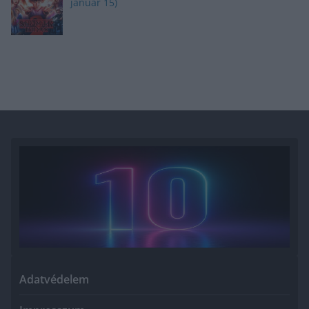
január 15)
Adatvédelem