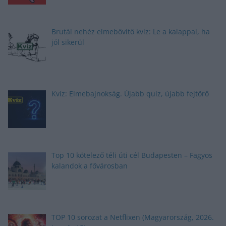
Brutál nehéz elmebővítő kvíz: Le a kalappal, ha
jól sikerül
Kvíz: Elmebajnokság. Újabb quiz, újabb fejtörő
Top 10 kötelező téli úti cél Budapesten – Fagyos
kalandok a fővárosban
TOP 10 sorozat a Netflixen (Magyarország, 2026.