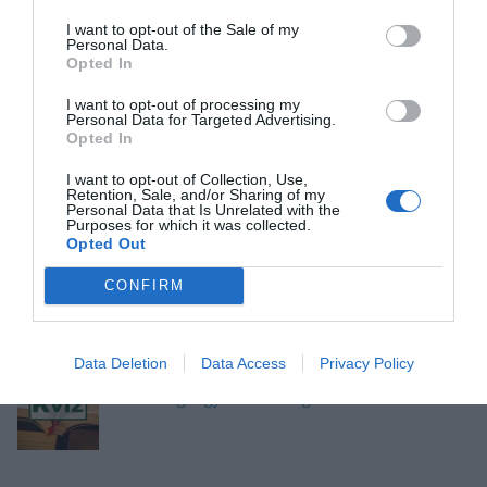
I want to opt-out of the Sale of my
Personal Data.
Opted In
I want to opt-out of processing my
Okosító kvíz: Megbirkózol ezekkel a kérdésekkel?
Personal Data for Targeted Advertising.
Opted In
I want to opt-out of Collection, Use,
Retention, Sale, and/or Sharing of my
Personal Data that Is Unrelated with the
Purposes for which it was collected.
Kvíz: Megbirkózol ezekkel az érdekes
Opted Out
feladványokkal?
CONFIRM
Data Deletion
Data Access
Privacy Policy
Kvíz kérdések: Szerintünk, erre a kérdésekre van
most a legnagyobb szükséged