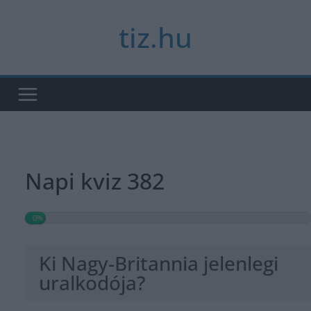
Skip
tiz.hu
to
content
Napi kviz 382
0%
Ki Nagy-Britannia jelenlegi
uralkodója?