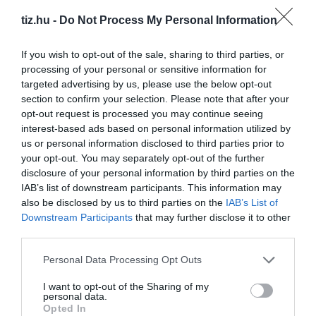
tiz.hu -
Do Not Process My Personal Information
Brutál nehéz nyolc kvízkérdés: Le a kalappal, ha
jól sikerül
If you wish to opt-out of the sale, sharing to third parties, or
processing of your personal or sensitive information for
targeted advertising by us, please use the below opt-out
section to confirm your selection. Please note that after your
opt-out request is processed you may continue seeing
Nyolc kvízkérdés: Van pár perced? Játszd le ezt
interest-based ads based on personal information utilized by
az érdekes quizt
us or personal information disclosed to third parties prior to
your opt-out. You may separately opt-out of the further
disclosure of your personal information by third parties on the
IAB’s list of downstream participants. This information may
also be disclosed by us to third parties on the
IAB’s List of
Tudásbővítő kvíz: Ez a frissítő teszt meg sem
Downstream Participants
that may further disclose it to other
kottyan majd
third parties.
Personal Data Processing Opt Outs
I want to opt-out of the Sharing of my
personal data.
Kvíz: Ha legalább 5 kérdésre jó a válaszod,
Opted In
büszke lehetsz magadra