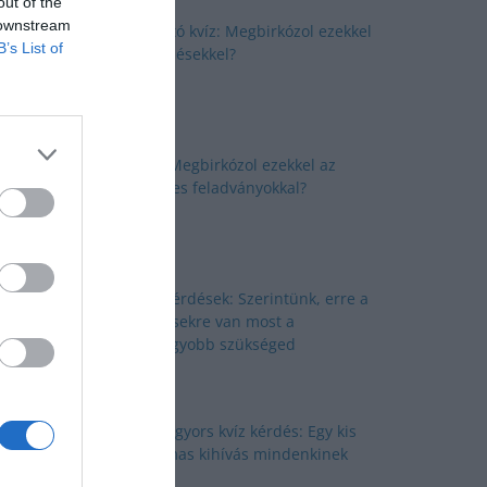
out of the
 downstream
Okosító kvíz: Megbirkózol ezekkel
B’s List of
a kérdésekkel?
Kvíz: Megbirkózol ezekkel az
érdekes feladványokkal?
Kvíz kérdések: Szerintünk, erre a
kérdésekre van most a
legnagyobb szükséged
Nyolc gyors kvíz kérdés: Egy kis
izgalmas kihívás mindenkinek