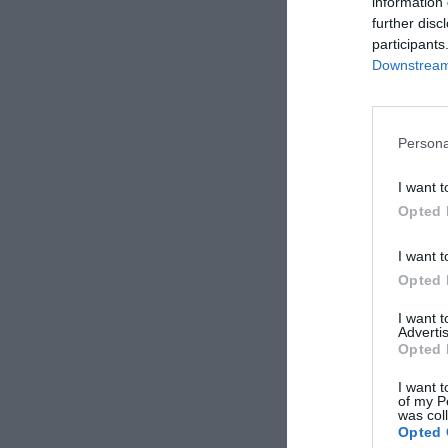
information 
further disc
participants
Downstream 
Persona
I want t
Opted 
I want t
Opted 
I want 
Advertis
Opted 
I want t
of my P
was col
Opted 