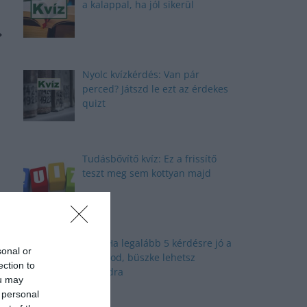
a kalappal, ha jól sikerül
Nyolc kvízkérdés: Van pár
perced? Játszd le ezt az érdekes
quizt
Tudásbővítő kvíz: Ez a frissítő
teszt meg sem kottyan majd
Kvíz: Ha legalább 5 kérdésre jó a
sonal or
válaszod, büszke lehetsz
ection to
magadra
ou may
 personal