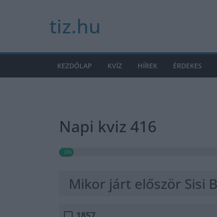
Skip
tiz.hu
to
content
KEZDŐLAP
KVÍZ
HÍREK
ÉRDEKES
Napi kviz 416
0%
Mikor járt először Sisi
1857.