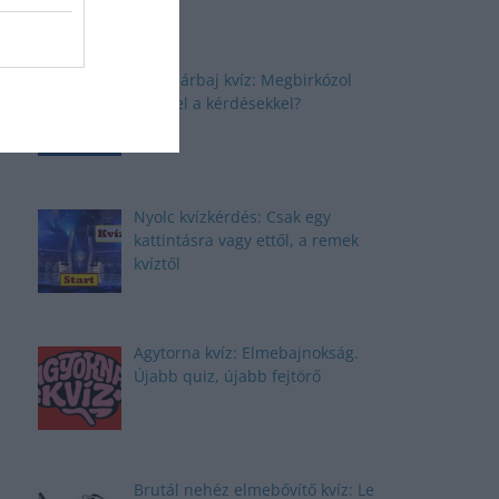
Elmepárbaj kvíz: Megbirkózol
ezekkel a kérdésekkel?
Nyolc kvízkérdés: Csak egy
kattintásra vagy ettől, a remek
kvíztől
Agytorna kvíz: Elmebajnokság.
Újabb quiz, újabb fejtörő
Brutál nehéz elmebővítő kvíz: Le