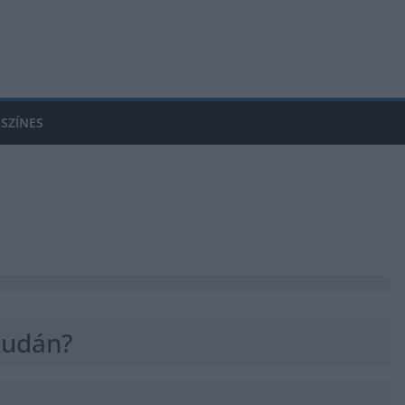
SZÍNES
 Budán?