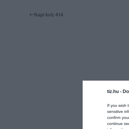
Napi kviz 414
tiz.hu -
Do
If you wish 
sensitive in
confirm you
continue se