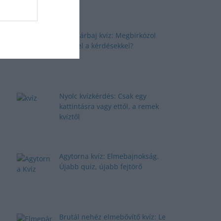
Elmepárbaj kvíz: Megbirkózol
ezekkel a kérdésekkel?
Nyolc kvízkérdés: Csak egy
kattintásra vagy ettől, a remek
kvíztől
Agytorna kvíz: Elmebajnokság.
Újabb quiz, újabb fejtörő
Brutál nehéz elmebővítő kvíz: Le