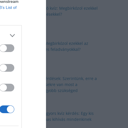
 downstream
B’s List of
Okosító kvíz: Megbirkózol ezekkel
a kérdésekkel?
Kvíz: Megbirkózol ezekkel az
érdekes feladványokkal?
Kvíz kérdések: Szerintünk, erre a
kérdésekre van most a
legnagyobb szükséged
Nyolc gyors kvíz kérdés: Egy kis
izgalmas kihívás mindenkinek