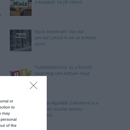
a kalappal, ha jól sikerül
Nyolc kvízkérdés: Van pár
perced? Játszd le ezt az érdekes
quizt
Tudásbővítő kvíz: Ez a frissítő
teszt meg sem kottyan majd
sonal or
Kvíz: Ha legalább 5 kérdésre jó a
ection to
válaszod, büszke lehetsz
ou may
magadra
 personal
out of the