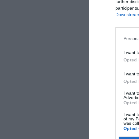
further disc
participants
Downstream 
Persona
I want t
Opted 
I want t
Opted 
I want 
Advertis
Opted 
I want t
of my P
was col
Opted 