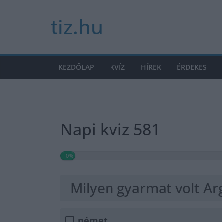
Skip
tiz.hu
to
content
KEZDŐLAP
KVÍZ
HÍREK
ÉRDEKES
Napi kviz 581
0%
Milyen gyarmat volt Ar
német