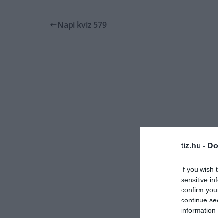
Napi kviz 579
tiz.hu -
Do
If you wish 
sensitive in
confirm you
continue se
information 