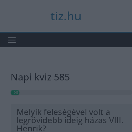
Skip
tiz.hu
to
content
Napi kviz 585
0%
Melyik feleségével volt a
legrövidebb ideig házas VIII.
Henrik?