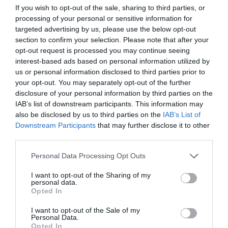
If you wish to opt-out of the sale, sharing to third parties, or
processing of your personal or sensitive information for
targeted advertising by us, please use the below opt-out
section to confirm your selection. Please note that after your
Brutál nehéz nyolc kvízkérdés: Le a kalappal, ha
opt-out request is processed you may continue seeing
jól sikerül
interest-based ads based on personal information utilized by
us or personal information disclosed to third parties prior to
your opt-out. You may separately opt-out of the further
disclosure of your personal information by third parties on the
IAB’s list of downstream participants. This information may
Nyolc kvízkérdés: Van pár perced? Játszd le ezt
also be disclosed by us to third parties on the
IAB’s List of
az érdekes quizt
Downstream Participants
that may further disclose it to other
third parties.
Personal Data Processing Opt Outs
Tudásbővítő kvíz: Ez a frissítő teszt meg sem
I want to opt-out of the Sharing of my
kottyan majd
personal data.
Opted In
I want to opt-out of the Sale of my
Personal Data.
Opted In