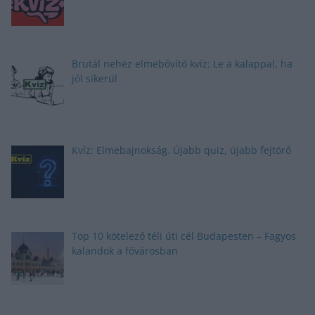
Brutál nehéz elmebővítő kvíz: Le a kalappal, ha
jól sikerül
Kvíz: Elmebajnokság. Újabb quiz, újabb fejtörő
Top 10 kötelező téli úti cél Budapesten – Fagyos
kalandok a fővárosban