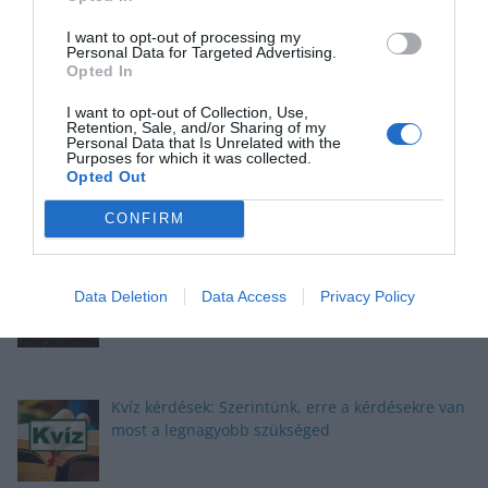
Kvíz: Ha legalább 5 kérdésre jó a válaszod,
büszke lehetsz magadra
I want to opt-out of processing my
Personal Data for Targeted Advertising.
Opted In
I want to opt-out of Collection, Use,
Retention, Sale, and/or Sharing of my
Okosító kvíz: Megbirkózol ezekkel a kérdésekkel?
Personal Data that Is Unrelated with the
Purposes for which it was collected.
Opted Out
CONFIRM
Kvíz: Megbirkózol ezekkel az érdekes
feladványokkal?
Data Deletion
Data Access
Privacy Policy
Kvíz kérdések: Szerintünk, erre a kérdésekre van
most a legnagyobb szükséged