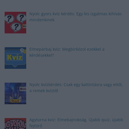
Nyolc gyors kvíz kérdés: Egy kis izgalmas kihívás
mindenkinek
Elmepárbaj kvíz: Megbirkózol ezekkel a
kérdésekkel?
Nyolc kvízkérdés: Csak egy kattintásra vagy ettől,
a remek kvíztől
Agytorna kvíz: Elmebajnokság. Újabb quiz, újabb
fejtörő