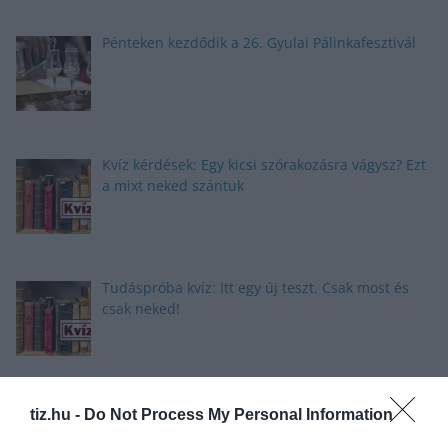
Pénteken kezdődik a 26. Gyulai Pálinkafesztivál
Kvíz kérdések: Egy kicsi szórakozásra vágysz? Ezt
a mixt neked szántuk
Tudáspróba kvíz: Itt egy új teszt. Csak most és
csak neked!
Nyolc gyors kvíz kérdés: Ma sem hagyunk újabb
tiz.hu -
Do Not Process My Personal Information
fejtörő nélkül