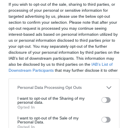
If you wish to opt-out of the sale, sharing to third parties, or
processing of your personal or sensitive information for
targeted advertising by us, please use the below opt-out
section to confirm your selection. Please note that after your
Brutál nehéz nyolc kvízkérdés: Le a kalappal, ha
opt-out request is processed you may continue seeing
jól sikerül
interest-based ads based on personal information utilized by
us or personal information disclosed to third parties prior to
your opt-out. You may separately opt-out of the further
disclosure of your personal information by third parties on the
IAB’s list of downstream participants. This information may
Nyolc kvízkérdés: Van pár perced? Játszd le ezt
also be disclosed by us to third parties on the
IAB’s List of
az érdekes quizt
Downstream Participants
that may further disclose it to other
third parties.
Personal Data Processing Opt Outs
Tudásbővítő kvíz: Ez a frissítő teszt meg sem
I want to opt-out of the Sharing of my
kottyan majd
personal data.
Opted In
I want to opt-out of the Sale of my
Personal Data.
Opted In