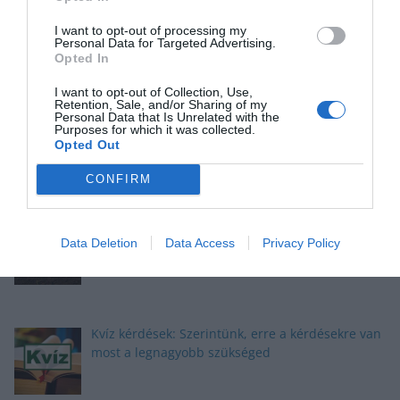
Kvíz: Ha legalább 5 kérdésre jó a válaszod,
büszke lehetsz magadra
I want to opt-out of processing my
Personal Data for Targeted Advertising.
Opted In
I want to opt-out of Collection, Use,
Retention, Sale, and/or Sharing of my
Okosító kvíz: Megbirkózol ezekkel a kérdésekkel?
Personal Data that Is Unrelated with the
Purposes for which it was collected.
Opted Out
CONFIRM
Kvíz: Megbirkózol ezekkel az érdekes
feladványokkal?
Data Deletion
Data Access
Privacy Policy
Kvíz kérdések: Szerintünk, erre a kérdésekre van
most a legnagyobb szükséged