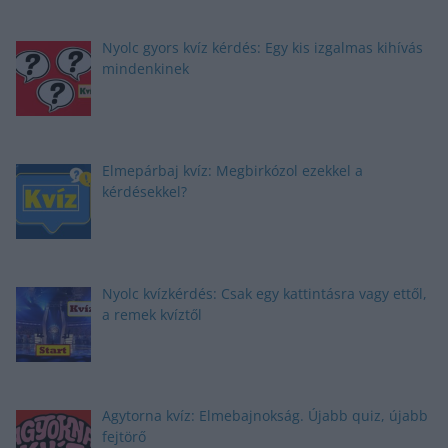
Nyolc gyors kvíz kérdés: Egy kis izgalmas kihívás
mindenkinek
Elmepárbaj kvíz: Megbirkózol ezekkel a
kérdésekkel?
Nyolc kvízkérdés: Csak egy kattintásra vagy ettől,
a remek kvíztől
Agytorna kvíz: Elmebajnokság. Újabb quiz, újabb
fejtörő