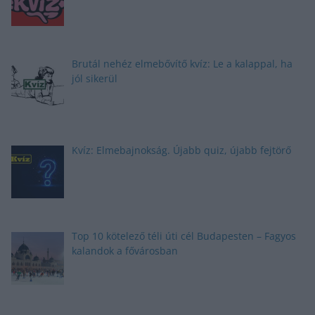
Brutál nehéz elmebővítő kvíz: Le a kalappal, ha
jól sikerül
Kvíz: Elmebajnokság. Újabb quiz, újabb fejtörő
Top 10 kötelező téli úti cél Budapesten – Fagyos
kalandok a fővárosban