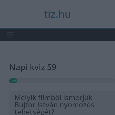
Skip
tiz.hu
to
content
Napi kviz 59
0%
Melyik filmből ismerjük
Bujtor István nyomozós
tehetségét?