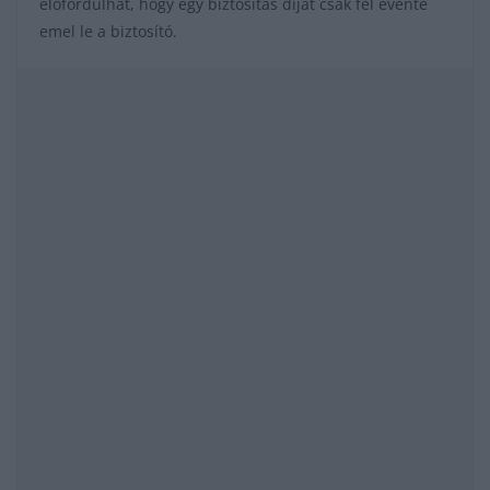
előfordulhat, hogy egy biztosítás díját csak fél évente
emel le a biztosító.