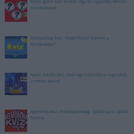
Nyolc gyors kvíz kérdés: Egy kis izgalmas kihívás
mindenkinek
Elmepárbaj kvíz: Megbirkózol ezekkel a
kérdésekkel?
Nyolc kvízkérdés: Csak egy kattintásra vagy ettől,
a remek kvíztől
Agytorna kvíz: Elmebajnokság. Újabb quiz, újabb
fejtörő