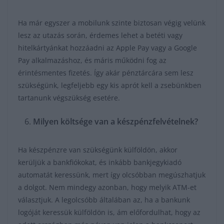
Ha már egyszer a mobilunk szinte biztosan végig velünk
lesz az utazás során, érdemes lehet a betéti vagy
hitelkártyánkat hozzáadni az Apple Pay vagy a Google
Pay alkalmazáshoz, és máris működni fog az
érintésmentes fizetés. Így akár pénztárcára sem lesz
szükségünk, legfeljebb egy kis aprót kell a zsebünkben
tartanunk végszükség esetére.
Milyen költsége van a készpénzfelvételnek?
Ha készpénzre van szükségünk külföldön, akkor
kerüljük a bankfiókokat, és inkább bankjegykiadó
automatát keressünk, mert így olcsóbban megúszhatjuk
a dolgot. Nem mindegy azonban, hogy melyik ATM-et
választjuk. A legolcsóbb általában az, ha a bankunk
logóját keressük külföldön is, ám előfordulhat, hogy az