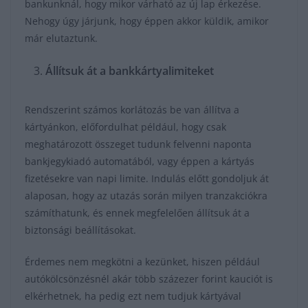
bankunknál, hogy mikor várható az új lap érkezése.
Nehogy úgy járjunk, hogy éppen akkor küldik, amikor
már elutaztunk.
Állítsuk át a bankkártyalimiteket
Rendszerint számos korlátozás be van állítva a
kártyánkon, előfordulhat például, hogy csak
meghatározott összeget tudunk felvenni naponta
bankjegykiadó automatából, vagy éppen a kártyás
fizetésekre van napi limite. Indulás előtt gondoljuk át
alaposan, hogy az utazás során milyen tranzakciókra
számíthatunk, és ennek megfelelően állítsuk át a
biztonsági beállításokat.
Érdemes nem megkötni a kezünket, hiszen például
autókölcsönzésnél akár több százezer forint kauciót is
elkérhetnek, ha pedig ezt nem tudjuk kártyával