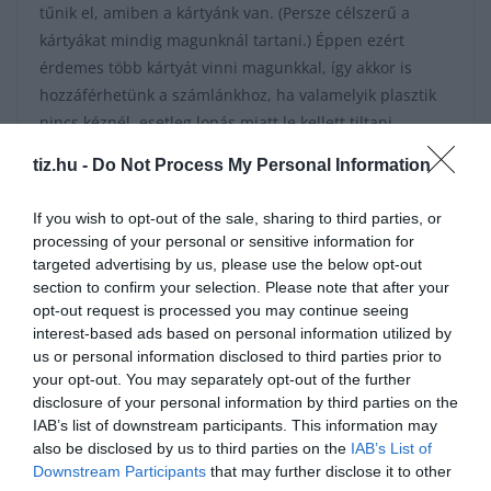
tűnik el, amiben a kártyánk van. (Persze célszerű a
kártyákat mindig magunknál tartani.) Éppen ezért
érdemes több kártyát vinni magunkkal, így akkor is
hozzáférhetünk a számlánkhoz, ha valamelyik plasztik
nincs kéznél, esetleg lopás miatt le kellett tiltani.
Természetesen fontos, hogy ne legyenek a bankkártyák
tiz.hu -
Do Not Process My Personal Information
egy helyen, mert akkor az elővigyázatosságunk mit sem
ér.
If you wish to opt-out of the sale, sharing to third parties, or
processing of your personal or sensitive information for
Ellenőrizzük a bankkártyához járó
targeted advertising by us, please use the below opt-out
utasbiztosítást
section to confirm your selection. Please note that after your
opt-out request is processed you may continue seeing
interest-based ads based on personal information utilized by
A bankkártyák egy részéhez – főleg a prémium
us or personal information disclosed to third parties prior to
termékek esetében – utasbiztosítás is kapcsolódik,
your opt-out. You may separately opt-out of the further
disclosure of your personal information by third parties on the
amiről sokan nem is tudnak. Célszerű ellenőriznünk,
IAB’s list of downstream participants. This information may
hogy ez mit kínál számunkra, hiszen előfordulhat, hogy
also be disclosed by us to third parties on the
IAB’s List of
így nem kell plusz biztosítást kötnünk. Persze az is
Downstream Participants
that may further disclose it to other
lehet, hogy a kártya biztosítása nem elegendő, például