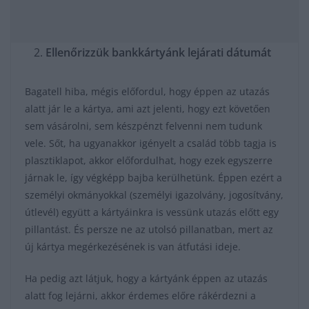
Ellenőrizzük bankkártyánk lejárati dátumát
Bagatell hiba, mégis előfordul, hogy éppen az utazás
alatt jár le a kártya, ami azt jelenti, hogy ezt követően
sem vásárolni, sem készpénzt felvenni nem tudunk
vele. Sőt, ha ugyanakkor igényelt a család több tagja is
plasztiklapot, akkor előfordulhat, hogy ezek egyszerre
járnak le, így végképp bajba kerülhetünk. Éppen ezért a
személyi okmányokkal (személyi igazolvány, jogosítvány,
útlevél) együtt a kártyáinkra is vessünk utazás előtt egy
pillantást. És persze ne az utolsó pillanatban, mert az
új kártya megérkezésének is van átfutási ideje.
Ha pedig azt látjuk, hogy a kártyánk éppen az utazás
alatt fog lejárni, akkor érdemes előre rákérdezni a