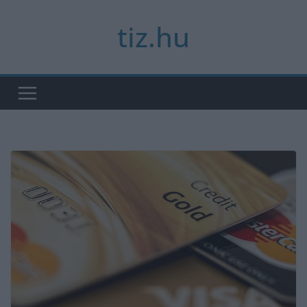
Skip
tiz.hu
to
content