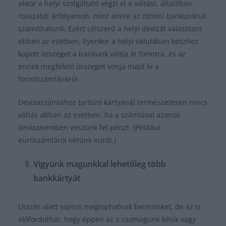
akkor a helyi szolgáltató végzi el a váltást, általában
rosszabb árfolyamon, mint amire az itthoni bankunknál
számíthatunk. Ezért célszerű a helyi devizát választani
ebben az esetben. Ilyenkor a helyi valutában készhez
kapott összeget a bankunk váltja át forintra, és az
ennek megfelelő összeget vonja majd le a
forintszámlánkról.
Devizaszámlához tartozó kártyánál természetesen nincs
váltás abban az esetben, ha a számlával azonos
devizanemben veszünk fel pénzt. (Például
eurószámláról kérünk eurót.)
Vigyünk magunkkal lehetőleg több
bankkártyát
Utazás alatt sajnos meglophatnak bennünket, de az is
előfordulhat, hogy éppen az a csomagunk késik vagy