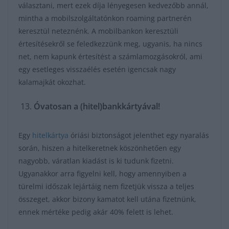
választani, mert ezek díja lényegesen kedvezőbb annál,
mintha a mobilszolgáltatónkon roaming partnerén
keresztül neteznénk. A mobilbankon keresztüli
értesítésekről se feledkezzünk meg, ugyanis, ha nincs
net, nem kapunk értesítést a számlamozgásokról, ami
egy esetleges visszaélés esetén igencsak nagy
kalamajkát okozhat.
Óvatosan a (hitel)bankkártyával!
Egy
hitelkártya
óriási biztonságot jelenthet egy nyaralás
során, hiszen a hitelkeretnek köszönhetően egy
nagyobb, váratlan kiadást is ki tudunk fizetni.
Ugyanakkor arra figyelni kell, hogy amennyiben a
türelmi időszak lejártáig nem fizetjük vissza a teljes
összeget, akkor bizony kamatot kell utána fizetnünk,
ennek mértéke pedig akár 40% felett is lehet.