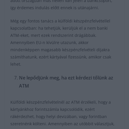
adott országban más néven van jelen a bankcsoport,
így érdemes indulás előtt ennek is utánajárni.
Még egy fontos tanács a külföldi készpénzfelvétellel
kapcsolatban: ha tehetjük, kerüljük el a nem banki
ATM-eket, mert ezek rendszerint drágábbak.
Amennyiben EU-n kívülre utazunk, akkor
mindenképpen magasabb készpénzfelvételi díjakra
számíthatunk, ezért kártyával fizessünk, amikor csak
lehet.
Ne lepődjünk meg, ha ezt kérdezi tőlünk az
ATM
Külföldi készpénzfelvételnél az ATM érzékeli, hogy a
kártyánkhoz forintszámla kapcsolódik, ezért
rákérdezhet, hogy helyi devizában, vagy forintban
szeretnénk költeni. Amennyiben az utóbbit választjuk,