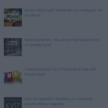
Brutál nehéz nyolc kvízkérdés: Le a kalappal, ha
jól sikerül
Nyolc kvízkérdés: Van pár perced? Játszd le ezt
az érdekes quizt
Tudásbővítő kvíz: Ez a frissítő teszt meg sem
kottyan majd
Kvíz: Ha legalább 5 kérdésre jó a válaszod,
büszke lehetsz magadra