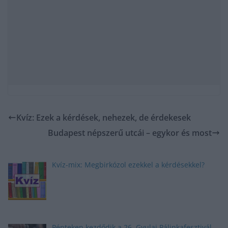
Kvíz: Ezek a kérdések, nehezek, de érdekesek
Budapest népszerű utcái – egykor és most
Kvíz-mix: Megbirkózol ezekkel a kérdésekkel?
Pénteken kezdődik a 26. Gyulai Pálinkafesztivál