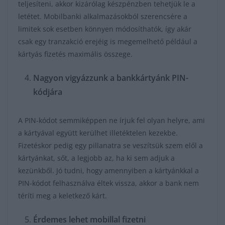
teljesíteni, akkor kizárólag készpénzben tehetjük le a
letétet. Mobilbanki alkalmazásokból szerencsére a
limitek sok esetben könnyen módosíthatók, így akár
csak egy tranzakció erejéig is megemelhető például a
kártyás fizetés maximális összege.
Nagyon vigyázzunk a bankkártyánk PIN-
kódjára
A PIN-kódot semmiképpen ne írjuk fel olyan helyre, ami
a kártyával együtt kerülhet illetéktelen kezekbe.
Fizetéskor pedig egy pillanatra se veszítsük szem elől a
kártyánkat, sőt, a legjobb az, ha ki sem adjuk a
kezünkből. Jó tudni, hogy amennyiben a kártyánkkal a
PIN-kódot felhasználva éltek vissza, akkor a bank nem
téríti meg a keletkező kárt.
Érdemes lehet mobillal fizetni