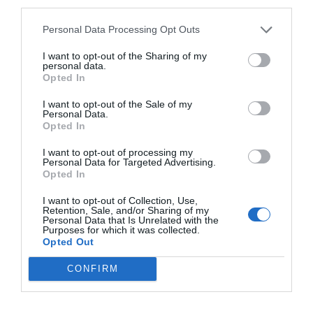
third parties.
vitorlázni megyünk, miközben ezt éppen kizárja a
Personal Data Processing Opt Outs
szerződés.
I want to opt-out of the Sharing of my
Legyen nálunk készpénz is
personal data.
Opted In
Bár a világ mind több országában népszerű a
I want to opt-out of the Sale of my
Personal Data.
bankkártyás fizetés, érdemes némi készpénzt is
Opted In
magunknál tartani, mert vannak helyek, ahol máshogy
I want to opt-out of processing my
nem tudunk fizetni.
Personal Data for Targeted Advertising.
Opted In
Amennyiben itthon váltanánk valutát, akkor ezt banknál
I want to opt-out of Collection, Use,
és valutaváltónál is megtehetjük, ez utóbbiak általában
Retention, Sale, and/or Sharing of my
Personal Data that Is Unrelated with the
kedvezőbb árfolyamot kanálnak.
Purposes for which it was collected.
Opted Out
Utólag is érhet meglepetés
CONFIRM
A külföldi
bankkártyás
tranzakcióknál több nap is