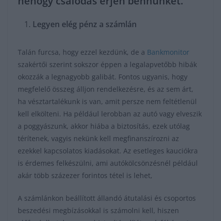
nehogy csalódás érjen bennünket.
Legyen elég pénz a számlán
Talán furcsa, hogy ezzel kezdünk, de a
Bankmonitor
szakértői szerint sokszor éppen a legalapvetőbb hibák
okozzák a legnagyobb galibát. Fontos ugyanis, hogy
megfelelő összeg álljon rendelkezésre, és az sem árt,
ha vésztartalékunk is van, amit persze nem feltétlenül
kell elkölteni. Ha például lerobban az autó vagy elveszik
a poggyászunk, akkor hiába a biztosítás, ezek utólag
térítenek, vagyis nekünk kell megfinanszírozni az
ezekkel kapcsolatos kiadásokat. Az esetleges kauciókra
is érdemes felkészülni, ami autókölcsönzésnél például
akár több százezer forintos tétel is lehet,
A számlánkon beállított állandó átutalási és csoportos
beszedési megbízásokkal is számolni kell, hiszen