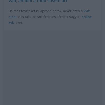
Van, amiből a több sosem árt
Ha más teszteket is kipróbálnátok, akkor ezen a
kvíz
oldal
on is találtok sok érdekes kérdést vagy itt
online
kvíz
-eket.