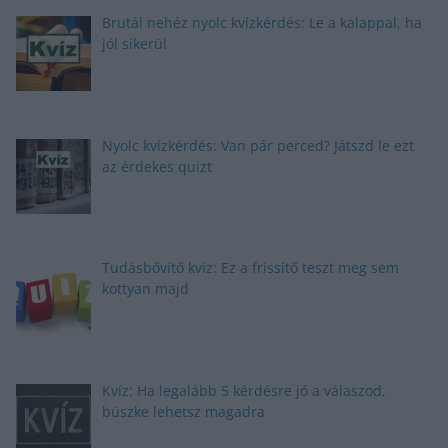
Brutál nehéz nyolc kvízkérdés: Le a kalappal, ha
jól sikerül
Nyolc kvízkérdés: Van pár perced? Játszd le ezt
az érdekes quizt
Tudásbővítő kvíz: Ez a frissítő teszt meg sem
kottyan majd
Kvíz: Ha legalább 5 kérdésre jó a válaszod,
büszke lehetsz magadra