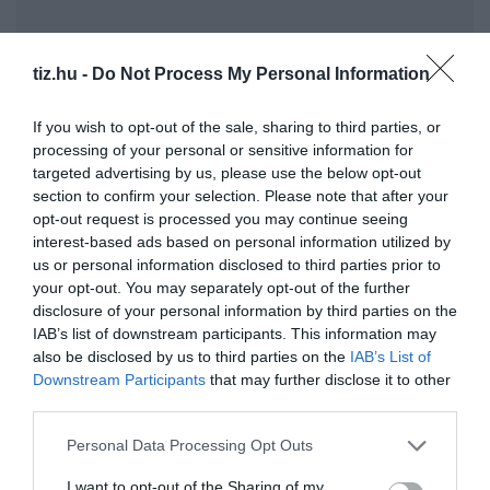
tiz.hu -
Do Not Process My Personal Information
If you wish to opt-out of the sale, sharing to third parties, or
processing of your personal or sensitive information for
Egyre népszerűbb béren kívüli juttatás a
targeted advertising by us, please use the below opt-out
section to confirm your selection. Please note that after your
nyugdíjpénztári hozzájárulás
opt-out request is processed you may continue seeing
13 életmentő tipp, ha bankkártyával fizetnénk
interest-based ads based on personal information utilized by
külföldön
us or personal information disclosed to third parties prior to
your opt-out. You may separately opt-out of the further
disclosure of your personal information by third parties on the
Kvíz-mix: Megbirkózol ezekkel a kérdésekkel?
IAB’s list of downstream participants. This information may
also be disclosed by us to third parties on the
IAB’s List of
Downstream Participants
that may further disclose it to other
third parties.
Personal Data Processing Opt Outs
Pénteken kezdődik a 26. Gyulai Pálinkafesztivál
I want to opt-out of the Sharing of my