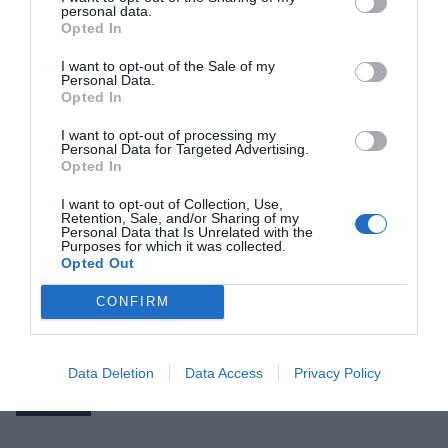
personal data.
Opted In
I want to opt-out of the Sale of my
Personal Data.
Opted In
Kvíz kérdések: Egy kicsi szórakozásra vágysz? Ezt
a mixt neked szántuk
I want to opt-out of processing my
Personal Data for Targeted Advertising.
Opted In
I want to opt-out of Collection, Use,
Retention, Sale, and/or Sharing of my
Tudáspróba kvíz: Itt egy új teszt. Csak most és
Personal Data that Is Unrelated with the
csak neked!
Purposes for which it was collected.
Opted Out
CONFIRM
Nyolc gyors kvíz kérdés: Ma sem hagyunk újabb
fejtörő nélkül
Data Deletion
Data Access
Privacy Policy