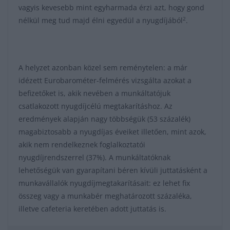
vagyis kevesebb mint egyharmada érzi azt, hogy gond
2
nélkül meg tud majd élni egyedül a nyugdíjából
.
A helyzet azonban közel sem reménytelen: a már
idézett Eurobarométer-felmérés vizsgálta azokat a
befizetőket is, akik nevében a munkáltatójuk
csatlakozott nyugdíjcélú megtakarításhoz. Az
eredmények alapján nagy többségük (53 százalék)
magabiztosabb a nyugdíjas éveiket illetően, mint azok,
akik nem rendelkeznek foglalkoztatói
nyugdíjrendszerrel (37%). A munkáltatóknak
lehetőségük van gyarapítani béren kívüli juttatásként a
munkavállalók nyugdíjmegtakarításait: ez lehet fix
összeg vagy a munkabér meghatározott százaléka,
illetve cafeteria keretében adott juttatás is.