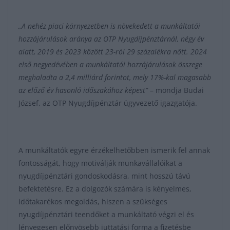
„A nehéz piaci környezetben is növekedett a munkáltatói
hozzájárulások aránya az OTP Nyugdíjpénztárnál, négy év
alatt, 2019 és 2023 között 23-ról 29 százalékra nőtt. 2024
első negyedévében a munkáltatói hozzájárulások összege
meghaladta a
2,4 milliárd forintot, mely 17%-kal magasabb
az előző év hasonló időszakához képest”
– mondja Budai
József, az OTP Nyugdíjpénztár ügyvezető igazgatója.
A munkáltatók egyre érzékelhetőbben ismerik fel annak
fontosságát, hogy motiválják munkavállalóikat a
nyugdíjpénztári gondoskodásra, mint hosszú távú
befektetésre. Ez a dolgozók számára is kényelmes,
időtakarékos megoldás, hiszen a szükséges
nyugdíjpénztári teendőket a munkáltató végzi el és
lényegesen előnyösebb juttatási forma a fizetésbe