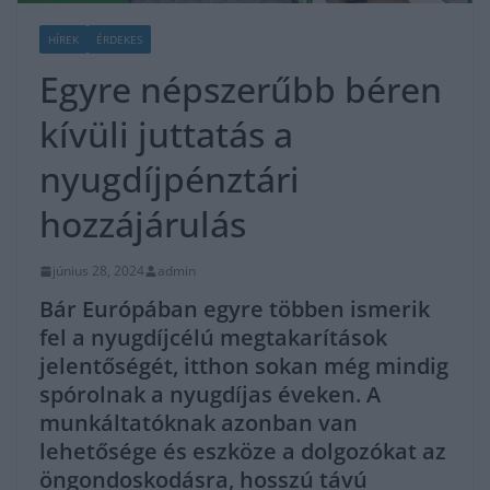
HÍREK
ÉRDEKES
Egyre népszerűbb béren
kívüli juttatás a
nyugdíjpénztári
hozzájárulás
június 28, 2024
admin
Bár Európában egyre többen ismerik
fel a nyugdíjcélú megtakarítások
jelentőségét, itthon sokan még mindig
spórolnak a nyugdíjas éveken. A
munkáltatóknak azonban van
lehetősége és eszköze a dolgozókat az
öngondoskodásra, hosszú távú