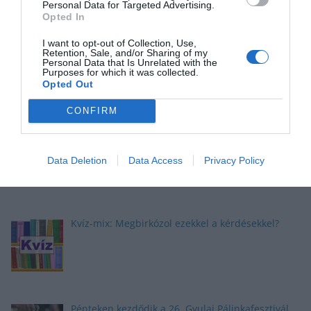
Personal Data for Targeted Advertising.
Opted In
I want to opt-out of Collection, Use,
Retention, Sale, and/or Sharing of my
Personal Data that Is Unrelated with the
Purposes for which it was collected.
Opted Out
CONFIRM
Általános kvíz: A legjobbak ebben a 8 jó választ
adnak, na és Te?
Data Deletion
Data Access
Privacy Policy
Kvíz: Ezek a kérdések, nehezek, de érdekesek
Kvíz-mix: Megbirkózol ezekkel a kérdésekkel?
Pénteken kezdődik a 26. Gyulai Pálinkafesztivál