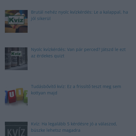
Brutál nehéz nyolc kvízkérdés: Le a kalappal, ha
jól sikerül
Nyolc kvízkérdés: Van pár perced? Játszd le ezt
az érdekes quizt
Tudásbővítő kvíz: Ez a frissítő teszt meg sem
kottyan majd
Kvíz: Ha legalább 5 kérdésre jó a válaszod,
büszke lehetsz magadra