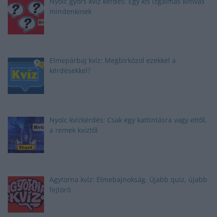
Nyolc gyors kvíz kérdés: Egy kis izgalmas kihívás
mindenkinek
Elmepárbaj kvíz: Megbirkózol ezekkel a
kérdésekkel?
Nyolc kvízkérdés: Csak egy kattintásra vagy ettől,
a remek kvíztől
Agytorna kvíz: Elmebajnokság. Újabb quiz, újabb
fejtörő