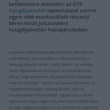
befektetésre motiválni: az OTP
Nyugdíjpénztár
tapasztalatai szerint
egyre több munkavállaló részesül
béren kívüli juttatásként
nyugdíjpénztári hozzájárulásban.
A gyorsan változó gazdasági környezet jelenleg nem
csak idehaza, de Európában is elbizonytalanítja a
lakosság jelentős részét a jövőt illetően. Az európai
uniós fogyasztóknak mindössze 42 százaléka bízik
abban, hogy kényelmes, anyagilag biztos nyugdíjas
évek elé néz majd – derül ki az Európai Biztosítás- és
Foglalkoztatóinyugdíj-hatóság (EIOPA) 2023-as
1
Eurobarométer-felméréséből
. Ugyancsak az EIOPA
legfrissebb, május végén közzétett felméréséből derül
ki, hogy Magyarországon ma az emberek 30 százaléka,