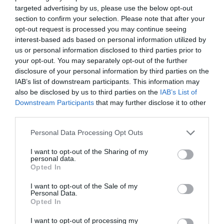
trends-report-2023_en
targeted advertising by us, please use the below opt-out
2
section to confirm your selection. Please note that after your
https://www.euronews.com/business/2024/05/31/pensi
opt-out request is processed you may continue seeing
interest-based ads based on personal information utilized by
ons-in-europe-which-countries-are-best-and-worst-for-
us or personal information disclosed to third parties prior to
retirement
your opt-out. You may separately opt-out of the further
disclosure of your personal information by third parties on the
IAB’s list of downstream participants. This information may
also be disclosed by us to third parties on the
IAB’s List of
Downstream Participants
that may further disclose it to other
third parties.
Personal Data Processing Opt Outs
I want to opt-out of the Sharing of my
personal data.
Opted In
I want to opt-out of the Sale of my
Personal Data.
Opted In
I want to opt-out of processing my