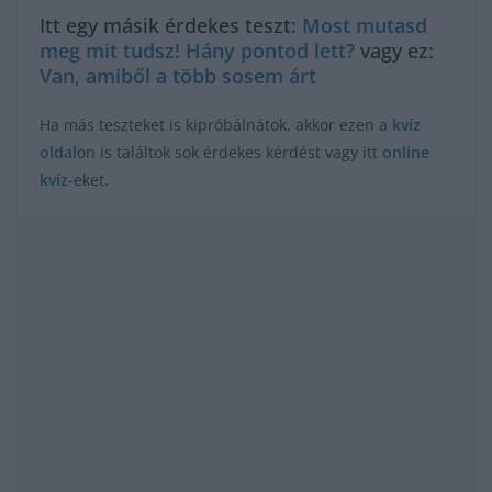
Itt egy másik érdekes teszt:
Most mutasd
meg mit tudsz! Hány pontod lett?
vagy ez:
Van, amiből a több sosem árt
Ha más teszteket is kipróbálnátok, akkor ezen a
kvíz
oldal
on is találtok sok érdekes kérdést vagy itt
online
kvíz
-eket.