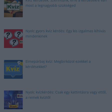
Kvíz kérdések: Szerintünk, erre a kérdésekre van
most a legnagyobb szükséged
Nyolc gyors kvíz kérdés: Egy kis izgalmas kihívás
mindenkinek
Elmepárbaj kvíz: Megbirkózol ezekkel a
kérdésekkel?
Nyolc kvízkérdés: Csak egy kattintásra vagy ettől,
a remek kvíztől