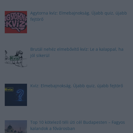
Agytorna kvíz: Elmebajnokság. Újabb quiz, újabb
fejtörő
Brutál nehéz elmebővítő kvíz: Le a kalappal, ha
jól sikerül
Kvíz: Elmebajnokság. Újabb quiz, újabb fejtörő
Top 10 kötelező téli úti cél Budapesten – Fagyos
kalandok a fővárosban