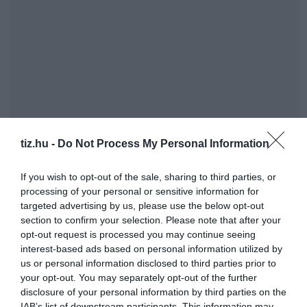
tiz.hu -
Do Not Process My Personal Information
If you wish to opt-out of the sale, sharing to third parties, or
processing of your personal or sensitive information for
targeted advertising by us, please use the below opt-out
Napi kvíz: Itt egy új teszt. Csak most és csak neked!
section to confirm your selection. Please note that after your
opt-out request is processed you may continue seeing
Kvíz kérdések: Az emberek azon feléhez tartozol,
interest-based ads based on personal information utilized by
akik ennek a tesztnek minimum a felét teljesítik?
us or personal information disclosed to third parties prior to
your opt-out. You may separately opt-out of the further
disclosure of your personal information by third parties on the
Kvíz-mix: Megbirkózol ezekkel a kérdésekkel?
IAB’s list of downstream participants. This information may