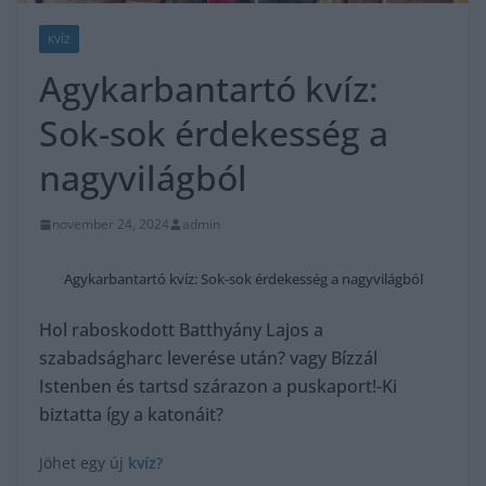
KVÍZ
Agykarbantartó kvíz:
Sok-sok érdekesség a
nagyvilágból
november 24, 2024
admin
Agykarbantartó kvíz: Sok-sok érdekesség a nagyvilágból
Hol raboskodott Batthyány Lajos a
szabadságharc leverése után? vagy Bízzál
Istenben és tartsd szárazon a puskaport!-Ki
biztatta így a katonáit?
Jöhet egy új
kvíz
?