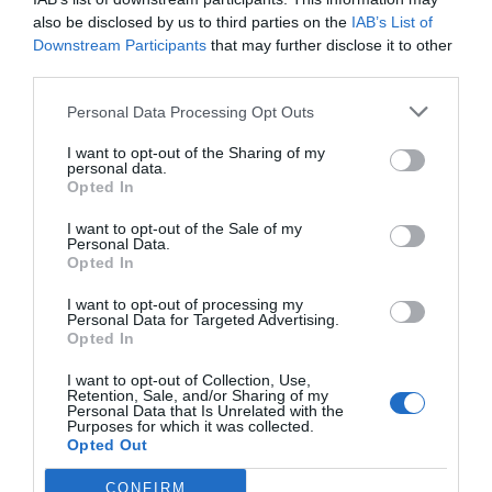
also be disclosed by us to third parties on the
IAB’s List of
Downstream Participants
that may further disclose it to other
third parties.
Personal Data Processing Opt Outs
Pénteken kezdődik a 26. Gyulai Pálinkafesztivál
I want to opt-out of the Sharing of my
personal data.
Opted In
I want to opt-out of the Sale of my
Personal Data.
Kvíz kérdések: Egy kicsi szórakozásra vágysz? Ezt
Opted In
a mixt neked szántuk
I want to opt-out of processing my
Personal Data for Targeted Advertising.
Opted In
I want to opt-out of Collection, Use,
Retention, Sale, and/or Sharing of my
Tudáspróba kvíz: Itt egy új teszt. Csak most és
Personal Data that Is Unrelated with the
csak neked!
Purposes for which it was collected.
Opted Out
CONFIRM