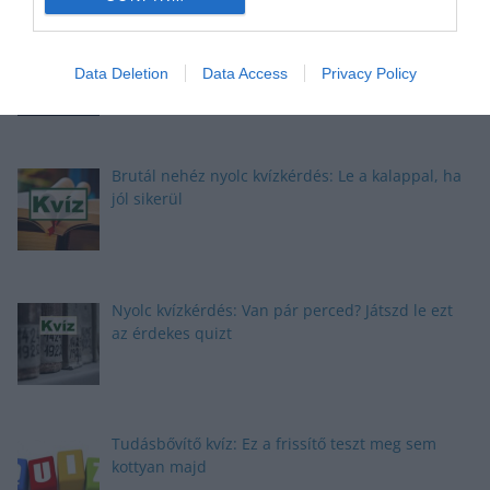
Nyolc gyors kvíz kérdés: Ma sem hagyunk újabb
fejtörő nélkül
Data Deletion
Data Access
Privacy Policy
Brutál nehéz nyolc kvízkérdés: Le a kalappal, ha
jól sikerül
Nyolc kvízkérdés: Van pár perced? Játszd le ezt
az érdekes quizt
Tudásbővítő kvíz: Ez a frissítő teszt meg sem
kottyan majd