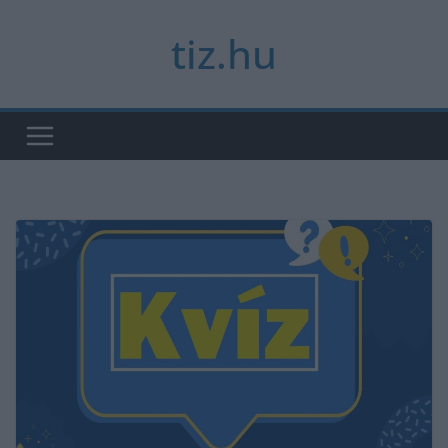
Skip
tiz.hu
to
content