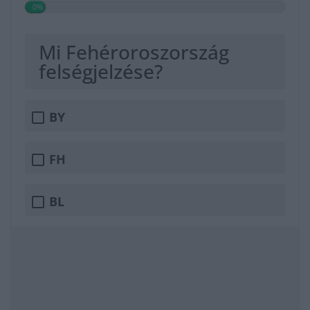
0%
Mi Fehéroroszország
felségjelzése?
BY
FH
BL