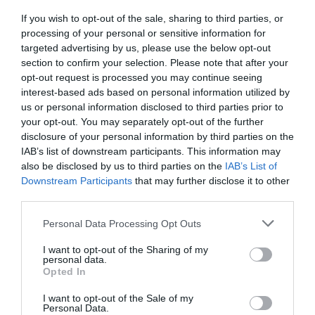
ügyintézőnek kell átadnia.
If you wish to opt-out of the sale, sharing to third parties, or
Az új ügyfél és az ajánló is 20-20 ezer forint
processing of your personal or sensitive information for
jóváírást kap az értékpapírszámláján a
targeted advertising by us, please use the below opt-out
section to confirm your selection. Please note that after your
promóciós időszakot követően a sikeres
opt-out request is processed you may continue seeing
számlanyitás és a feltételek teljesítése esetén.
interest-based ads based on personal information utilized by
us or personal information disclosed to third parties prior to
your opt-out. You may separately opt-out of the further
-Írja oldalán a Magyar Államkincstár a weboldalán
disclosure of your personal information by third parties on the
IAB’s list of downstream participants. This information may
A Bankmonitor
also be disclosed by us to third parties on the
IAB’s List of
Downstream Participants
that may further disclose it to other
szakértői várnak a
third parties.
Kincstár
Personal Data Processing Opt Outs
állásfoglalására
I want to opt-out of the Sharing of my
personal data.
Opted In
Az még mindig nem egyértelmű, hogy a 20 000 forint
I want to opt-out of the Sale of my
jóváírást egyből ki lehet-e utalni vagy sem, azt azonban
Personal Data.