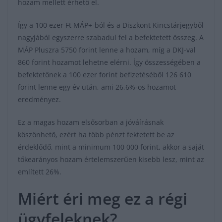
hozam mellett érhető el.
Így a 100 ezer Ft MÁP+-ból és a Diszkont Kincstárjegyből
nagyjából egyszerre szabadul fel a befektetett összeg. A
MÁP Pluszra 5750 forint lenne a hozam, míg a DKJ-val
860 forint hozamot lehetne elérni. Így összességében a
befektetőnek a 100 ezer forint befizetéséből 126 610
forint lenne egy év után, ami 26,6%-os hozamot
eredményez.
Ez a magas hozam elsősorban a jóváírásnak
köszönhető, ezért ha több pénzt fektetett be az
érdeklődő, mint a minimum 100 000 forint, akkor a saját
tőkearányos hozam értelemszerűen kisebb lesz, mint az
említett 26%.
Miért éri meg ez a régi
ügyfeleknek?