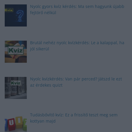
Nyolc gyors kvíz kérdés: Ma sem hagyunk újabb
fejtörő nélkül
Brutál nehéz nyolc kvízkérdés: Le a kalappal, ha
jól sikerül
Nyolc kvízkérdés: Van pár perced? Játszd le ezt
az érdekes quizt
Tudásbővítő kvíz: Ez a frissítő teszt meg sem
kottyan majd