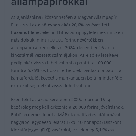
állampapírokkal
Az ajánlásoknak köszönhetően a Magyar Állampapír
Plusz-szal
az első évben akár 26,6%-os évesített
hozamot lehet elérni!
Ehhez az új ügyfeleknek nincsen
más dolguk, mint 100 000 forint
névértékben
állampapírral rendelkezni 2024. december 16-án a
kincstárnál vezetett számlájukon. Az első év leteltével
pedig akár vissza lehet váltani a papírt: a 100 000
forintra 5,75%-os hozam érhető el, ráadásul a papírt a
kamatfordulót követő 5 munkanapon belül mindenféle
extra költség nélkül vissza lehet váltani.
Ezen felül az akció keretében 2025. február 15-ig
bezárólag meg kell érkeznie a 20 000 forint jóváírásnak.
Ebből érdemes lehet a MÁP+ kamatfizetési dátumával
nagyjából egybeeső lejáratú (kb. 10 hónapos) Diszkont
Kincstárjegyet (DKJ) vásárolni, ez jelenleg 5,16%-os