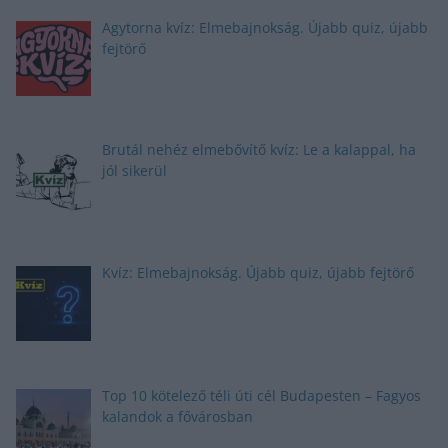
Agytorna kvíz: Elmebajnokság. Újabb quiz, újabb
fejtörő
Brutál nehéz elmebővítő kvíz: Le a kalappal, ha
jól sikerül
Kvíz: Elmebajnokság. Újabb quiz, újabb fejtörő
Top 10 kötelező téli úti cél Budapesten – Fagyos
kalandok a fővárosban