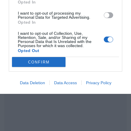
Opted In
tudni lehet, hogy értékpapír számláról csak
befektetésből származó bevételt lehet elutalni. Ezek
I want to opt-out of processing my
Personal Data for Targeted Advertising.
alapján úgy fest, hogy a folyósított összeget be kell
Opted In
fektetni valamilyen állampapírba. De a
Bankmonitor
szakértői
eddig nem kaptak tájékoztatást, hogy mennyi
I want to opt-out of Collection, Use,
Retention, Sale, and/or Sharing of my
ideig kell a jóváírt összeget befektetésben tartani. Az is
Personal Data that Is Unrelated with the
Purposes for which it was collected.
elképzelhető, hogy nem szükséges 10 hónapig lekötni,
Opted Out
ahogyan az a korábbi példában szerepelt, hanem ennél
rövidebb idő után is kiutalható az összeg.
CONFIRM
Data Deletion
Data Access
Privacy Policy