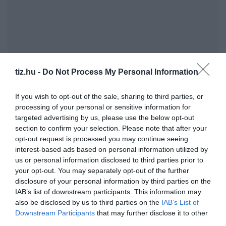
tiz.hu -
Do Not Process My Personal Information
Brutál nehéz agykarbantartó kvíz: Le a kalappal, ha
If you wish to opt-out of the sale, sharing to third parties, or
processing of your personal or sensitive information for
jól sikerül
targeted advertising by us, please use the below opt-out
Agytorna kvíz: Le a kalappal, ha jól sikerül
section to confirm your selection. Please note that after your
opt-out request is processed you may continue seeing
interest-based ads based on personal information utilized by
Kvíz-mix: Megbirkózol ezekkel a kérdésekkel?
us or personal information disclosed to third parties prior to
your opt-out. You may separately opt-out of the further
disclosure of your personal information by third parties on the
IAB’s list of downstream participants. This information may
also be disclosed by us to third parties on the
IAB’s List of
Downstream Participants
that may further disclose it to other
Pénteken kezdődik a 26. Gyulai Pálinkafesztivál
third parties.