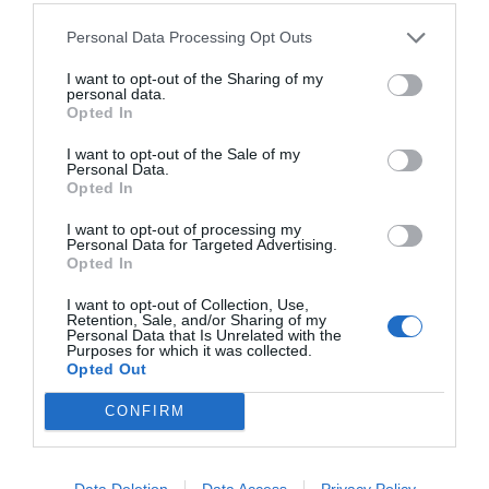
Personal Data Processing Opt Outs
I want to opt-out of the Sharing of my
personal data.
Opted In
Kvíz kérdések: Egy kicsi szórakozásra vágysz? Ezt
a mixt neked szántuk
I want to opt-out of the Sale of my
Personal Data.
Opted In
I want to opt-out of processing my
Personal Data for Targeted Advertising.
Tudáspróba kvíz: Itt egy új teszt. Csak most és
Opted In
csak neked!
I want to opt-out of Collection, Use,
Retention, Sale, and/or Sharing of my
Personal Data that Is Unrelated with the
Purposes for which it was collected.
Opted Out
Nyolc gyors kvíz kérdés: Ma sem hagyunk újabb
fejtörő nélkül
CONFIRM
Data Deletion
Data Access
Privacy Policy