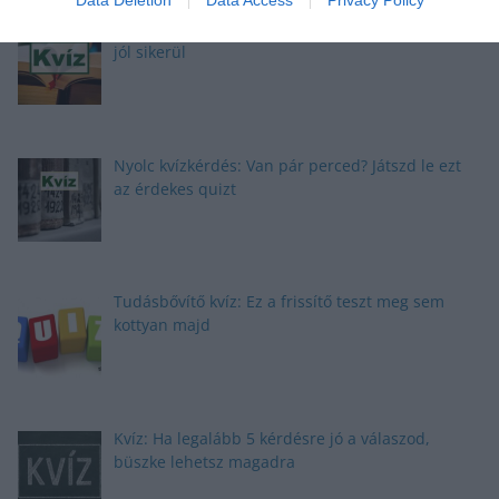
Brutál nehéz nyolc kvízkérdés: Le a kalappal, ha
jól sikerül
Nyolc kvízkérdés: Van pár perced? Játszd le ezt
az érdekes quizt
Tudásbővítő kvíz: Ez a frissítő teszt meg sem
kottyan majd
Kvíz: Ha legalább 5 kérdésre jó a válaszod,
büszke lehetsz magadra