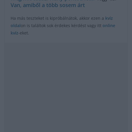
Van, amiből a több sosem árt
Ha más teszteket is kipróbálnátok, akkor ezen a
kvíz
oldal
on is találtok sok érdekes kérdést vagy itt
online
kvíz
-eket.