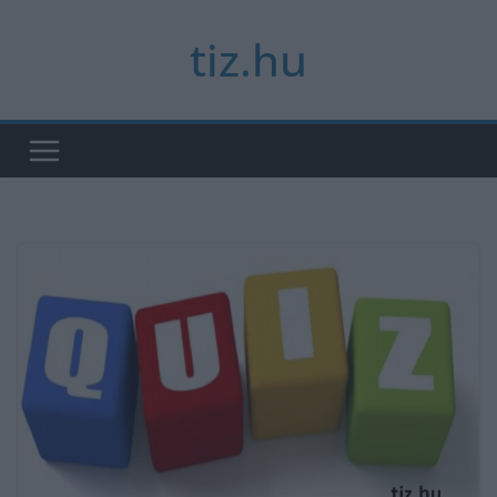
Skip
tiz.hu
to
content