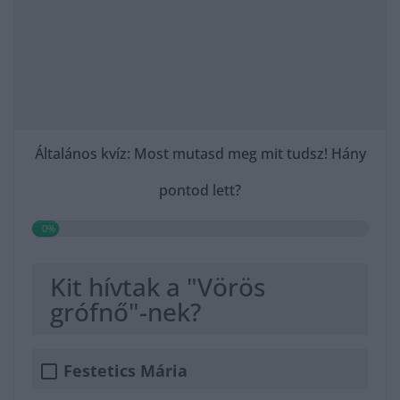
Általános kvíz: Most mutasd meg mit tudsz! Hány
pontod lett?
0%
Kit hívtak a "Vörös
grófnő"-nek?
Festetics Mária