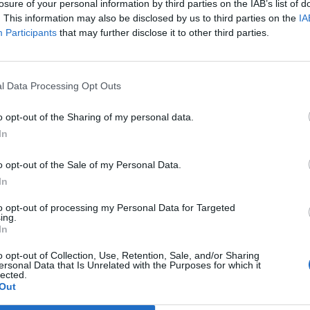
losure of your personal information by third parties on the IAB’s list of
. This information may also be disclosed by us to third parties on the
IA
Participants
that may further disclose it to other third parties.
tó kvíz: Le a kalappal, ha jól sikerül
l Data Processing Opt Outs
o opt-out of the Sharing of my personal data.
In
suzsi nyertes száma 1968-ban
o opt-out of the Sale of my Personal Data.
iválon?
In
to opt-out of processing my Personal Data for Targeted
ing.
In
o opt-out of Collection, Use, Retention, Sale, and/or Sharing
ersonal Data that Is Unrelated with the Purposes for which it
lected.
Out