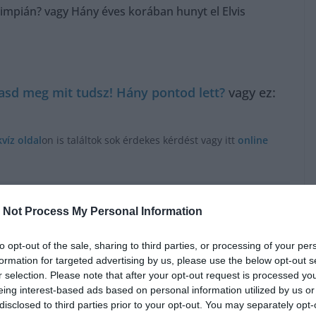
impián? vagy Hány éves korában hunyt el Elvis
sd meg mit tudsz! Hány pontod lett?
vagy ez:
kvíz oldal
on is találtok sok érdekes kérdést vagy itt
online
 Not Process My Personal Information
to opt-out of the sale, sharing to third parties, or processing of your per
formation for targeted advertising by us, please use the below opt-out s
r selection. Please note that after your opt-out request is processed y
eing interest-based ads based on personal information utilized by us or
disclosed to third parties prior to your opt-out. You may separately opt-