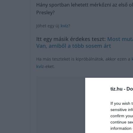
Hány sportban lehetett mérkőzni az első ol
Presley?
Jöhet egy új
kvíz
?
Itt egy másik érdekes teszt:
Most muta
Van, amiből a több sosem árt
Ha más teszteket is kipróbálnátok, akkor ezen a
kvíz
-eket.
tiz.hu -
Do
If you wish 
sensitive in
confirm you
continue se
information 