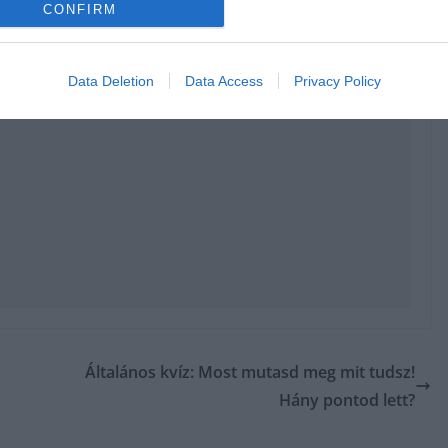
CONFIRM
Data Deletion
Data Access
Privacy Policy
Általános kvíz: Most mutasd meg mit tudsz!
Hány pontod lett?