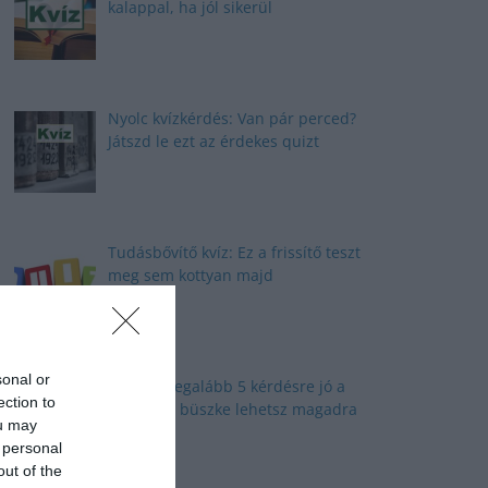
kalappal, ha jól sikerül
Nyolc kvízkérdés: Van pár perced?
Játszd le ezt az érdekes quizt
Tudásbővítő kvíz: Ez a frissítő teszt
meg sem kottyan majd
sonal or
Kvíz: Ha legalább 5 kérdésre jó a
ection to
válaszod, büszke lehetsz magadra
ou may
 personal
out of the