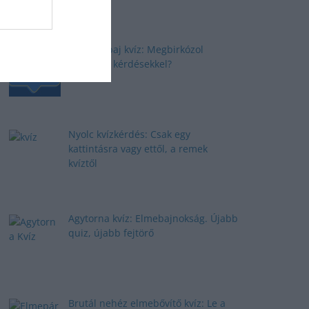
Elmepárbaj kvíz: Megbirkózol
ezekkel a kérdésekkel?
Nyolc kvízkérdés: Csak egy
kattintásra vagy ettől, a remek
kvíztől
Agytorna kvíz: Elmebajnokság. Újabb
quiz, újabb fejtörő
Brutál nehéz elmebővítő kvíz: Le a