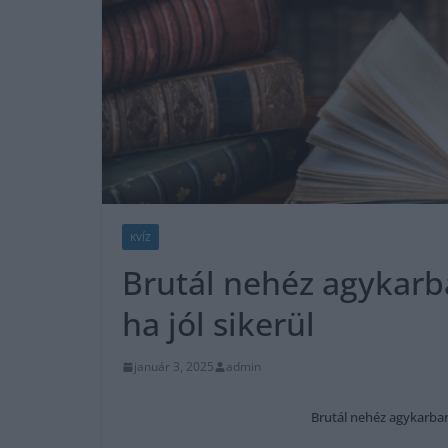
KVÍZ
Brutál nehéz agykarba
ha jól sikerül
január 3, 2025
admin
Brutál nehéz agykarbanta