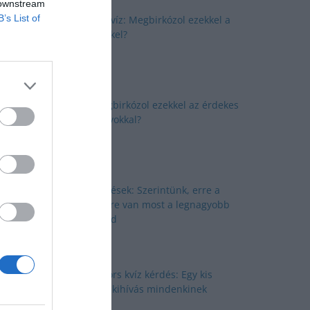
 downstream
B’s List of
Okosító kvíz: Megbirkózol ezekkel a
kérdésekkel?
Kvíz: Megbirkózol ezekkel az érdekes
feladványokkal?
Kvíz kérdések: Szerintünk, erre a
kérdésekre van most a legnagyobb
szükséged
Nyolc gyors kvíz kérdés: Egy kis
izgalmas kihívás mindenkinek