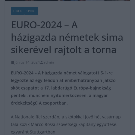
HÍREK
SPORT
EURO-2024 – A
házigazda németek sima
sikerével rajtolt a torna
június 14, 2024
admin
EURO-2024 – A házigazda német válogatott 5-1-re
legyőzte az egy félidőn át emberhátrányban játszó
skót csapatot a 17. labdarúgó Európa-bajnokság
pénteki, müncheni nyitómérkőzésén, a magyar
érdekeltségű A csoportban.
A Nationalelffel szerdán, a skótokkal jövő hét vasárnap
találkozik Marco Rossi szövetségi kapitány együttese,
egyaránt Stuttgartban.