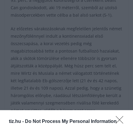
93. perc: a négygólos különbségről a csereként beállt
Can gondoskodott, aki 19 méterről, szemből az utolsó
másodpercekben vette célba a bal alsó sarkot (5-1).
Az előzetes várakozásoknak megfelelően jelentős német
mezőnyfölénnyel indult a kontinensviadal első
összecsapása, a korai vezetés pedig még
magabiztosabbá tette a pontosan futballozó hazaiakat,
akik a skótok tömörülése ellenére többször is gyorsan
átjátszották a középpályát. Még húsz perc sem telt el,
mire Wirtz és Musiala a német válogatott történetének
két legfiatalabb Eb-gólszerzője lett (21 év és 42 napos,
illetve 21 év és 109 napos). Azzal pedig, hogy a szünetig
háromgólos előnybe, ráadásul létszámfölénybe került a
játék valamennyi szegmensében riválisa fölé kerekedő
német együttes, eldőlt a három pont sorsa.
A türelmes, pontos játék a fordulást követően is
tiz.hu -
Do Not Process My Personal Information
helyzetek sorát eredményezte a vendéglátók előtt, az
átlövéseik ugyan nem hoztak eredményt, ám így is