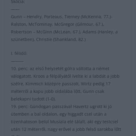
Skócia:
——
Gunn – Hendry, Porteous, Tierney (McKenna, 77.)-
Ralston, McTominay, McGregor (Gilmour, 67.),
Robertson – McGinn (McLean, 67.), Adams (Hanley, a
szünetben), Christie (Shankland, 82.)
I. félidő:
———
10. perc: az első helyzetét gólra váltotta a német
válogatott. Kroos a félpályától ívelte ki a labdát a jobb
szélre, Kimmich középre passzolt, Wirtz pedig 17
méterről a kapu jobb oldalába lőtt, Gunn csak
belekapni tudott (1-0).
19. perc: Gündogan passzával Havertz ugrott ki jó
ütemben a bal oldalon, egy higgadt csel után a
tizenhatoson belül Musiala elé tálalt, aki egy testcsel
után 12 méterről, nagy erővel a jobb felső sarokba lőtt