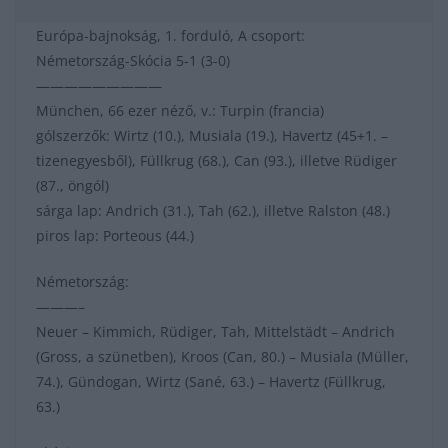
Európa-bajnokság, 1. forduló, A csoport:
Németország-Skócia 5-1 (3-0)
—————————
München, 66 ezer néző, v.: Turpin (francia)
gólszerzők: Wirtz (10.), Musiala (19.), Havertz (45+1. –
tizenegyesből), Füllkrug (68.), Can (93.), illetve Rüdiger
(87., öngól)
sárga lap: Andrich (31.), Tah (62.), illetve Ralston (48.)
piros lap: Porteous (44.)
Németország:
———–
Neuer – Kimmich, Rüdiger, Tah, Mittelstädt – Andrich
(Gross, a szünetben), Kroos (Can, 80.) – Musiala (Müller,
74.), Gündogan, Wirtz (Sané, 63.) – Havertz (Füllkrug,
63.)