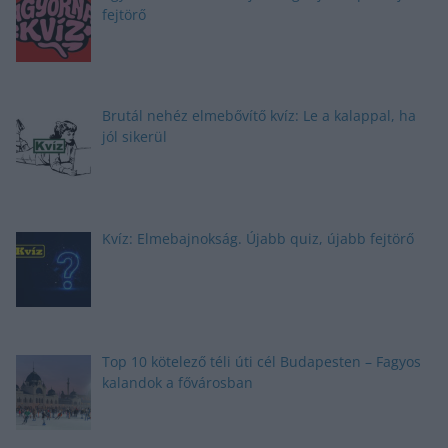
fejtörő
Brutál nehéz elmebővítő kvíz: Le a kalappal, ha
jól sikerül
Kvíz: Elmebajnokság. Újabb quiz, újabb fejtörő
Top 10 kötelező téli úti cél Budapesten – Fagyos
kalandok a fővárosban