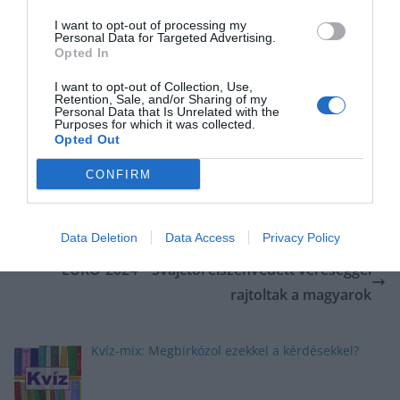
I want to opt-out of processing my
Personal Data for Targeted Advertising.
Opted In
I want to opt-out of Collection, Use,
Retention, Sale, and/or Sharing of my
Personal Data that Is Unrelated with the
Purposes for which it was collected.
Opted Out
CONFIRM
Az IT munkaerőpiacon már nem a mennyiség,
Data Deletion
Data Access
Privacy Policy
hanem a minőség számít
EURO-2024 – Svájctól elszenvedett vereséggel
rajtoltak a magyarok
Kvíz-mix: Megbirkózol ezekkel a kérdésekkel?