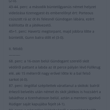
(2-0).
43-44. perc: a második büntetőgyanús német helyzet
videózása tizenegyest és emberelőnyt ért: Porteous
csúszott rá az öt és felesnél Gündogan lábára, ezért
kiállította őt a játékvezető.
45+1. perc: Havertz megtorpant, majd jobbra lőtte a
büntetőt, Gunn balra dőlt el (3-0).
II. félidő:
———-
68. perc: a 16-oson belül Gündogant szerelő skót
védőről pattant a labda az öt perce pályán lévő Füllkrug
elé, aki 15 méterről nagy erővel lőtte ki a bal felső
sarkot (4-0).
87. perc: öngóllal szépítettek váratlanul a skótok: balról
érkező beívelés után német és skót játékos is hozzáért a
labádhoz a tizenhatoson belül, aztán a menteni igyekvő
Rüdiger saját kapujába fejelt (4-1).