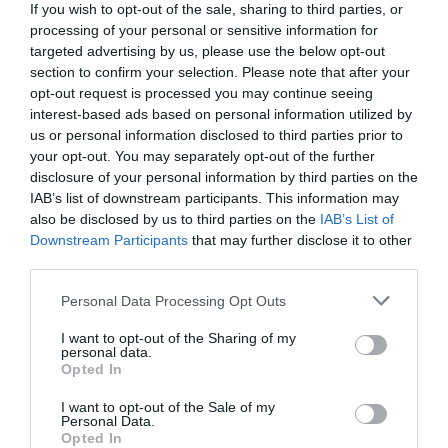
If you wish to opt-out of the sale, sharing to third parties, or
növelni tudták előnyüket és még lesgólt is szereztek. A
processing of your personal or sensitive information for
hajrában a találkozót kapura tartó kísérlet nélkül záró
targeted advertising by us, please use the below opt-out
section to confirm your selection. Please note that after your
skótok öngóllal szépítettek, a magabiztos német sikert
opt-out request is processed you may continue seeing
nem veszélyeztette semmi.
interest-based ads based on personal information utilized by
A kontinensviadalok történetében ez volt a legnagyobb
us or personal information disclosed to third parties prior to
különbségű győzelem nyitóösszecsapáson.(MTI)
your opt-out. You may separately opt-out of the further
disclosure of your personal information by third parties on the
IAB’s list of downstream participants. This information may
also be disclosed by us to third parties on the
IAB’s List of
Downstream Participants
that may further disclose it to other
third parties.
Personal Data Processing Opt Outs
I want to opt-out of the Sharing of my
personal data.
Opted In
I want to opt-out of the Sale of my
Personal Data.
Opted In