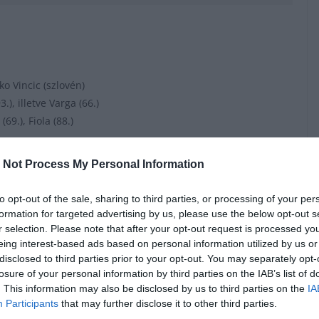
ko Vincic (szlovén)
.), illetve Varga (66.)
(69.), Fiola (88.)
 Not Process My Personal Information
iou, 68.), Freuler (Sierro, 86.), Xhaka, Ndoye (Rieder, 86.) –
to opt-out of the sale, sharing to third parties, or processing of your per
, 68.)
formation for targeted advertising by us, please use the below opt-out s
r selection. Please note that after your opt-out request is processed y
eing interest-based ads based on personal information utilized by us or
disclosed to third parties prior to your opt-out. You may separately opt-
losure of your personal information by third parties on the IAB’s list of
(Dárdai, 79.) – Fiola, Nagy Á. (Kleinheisler, 67.), Schäfer,
. This information may also be disclosed by us to third parties on the
IA
Participants
that may further disclose it to other third parties.