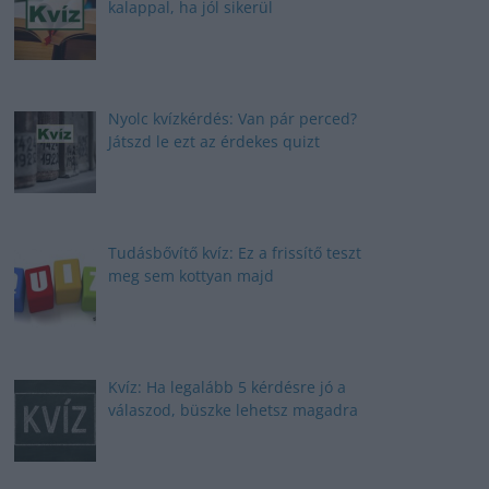
kalappal, ha jól sikerül
Nyolc kvízkérdés: Van pár perced?
Játszd le ezt az érdekes quizt
Tudásbővítő kvíz: Ez a frissítő teszt
meg sem kottyan majd
Kvíz: Ha legalább 5 kérdésre jó a
válaszod, büszke lehetsz magadra