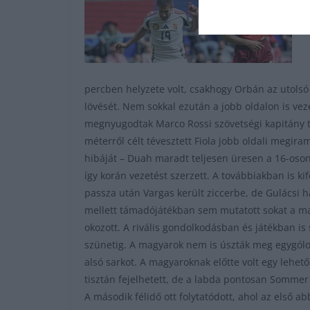
percben helyzete volt, csakhogy Orbán az utolsó
lövését. Nem sokkal ezután a jobb oldalon is veze
megnyugodtak Marco Rossi szövetségi kapitány ta
méterről célt tévesztett Fiola jobb oldali megi
hibáját – Duah maradt teljesen üresen a 16-oson
így korán vezetést szerzett. A továbbiakban is k
passza után Vargas került ziccerbe, de Gulácsi h
mellett támadójátékban sem mutatott sokat a ma
okozott. A rivális gondolkodásban és játékban is 
szünetig. A magyarok nem is úszták meg egygólos
alsó sarkot. A magyaroknak előtte volt egy lehe
tisztán fejelhetett, de a labda pontosan Sommer 
A második félidő ott folytatódott, ahol az első 