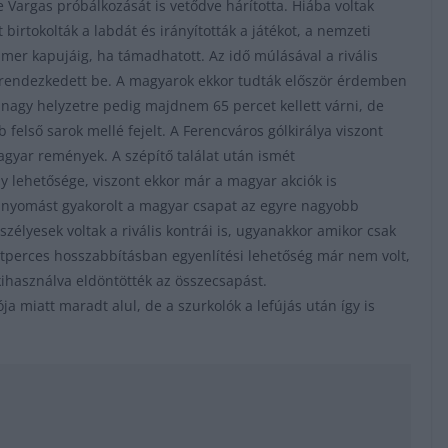
e Vargas próbálkozását is vetődve hárította. Hiába voltak
t birtokolták a labdát és irányították a játékot, a nemzeti
mmer kapujáig, ha támadhatott. Az idő múlásával a rivális
a rendezkedett be. A magyarok ekkor tudták először érdemben
nagy helyzetre pedig majdnem 65 percet kellett várni, de
 felső sarok mellé fejelt. A Ferencváros gólkirálya viszont
gyar remények. A szépítő találat után ismét
ny lehetősége, viszont ekkor már a magyar akciók is
 nyomást gyakorolt a magyar csapat az egyre nagyobb
zélyesek voltak a rivális kontrái is, ugyanakkor amikor csak
 ötperces hosszabbításban egyenlítési lehetőség már nem volt,
 kihasználva eldöntötték az összecsapást.
a miatt maradt alul, de a szurkolók a lefújás után így is