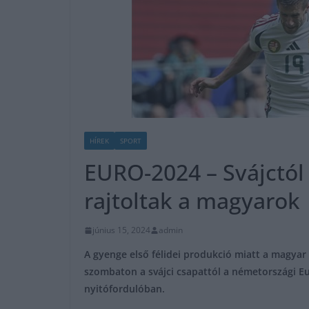
HÍREK
SPORT
EURO-2024 – Svájctól
rajtoltak a magyarok
június 15, 2024
admin
A gyenge első félidei produkció miatt a magyar
szombaton a svájci csapattól a németországi E
nyitófordulóban.