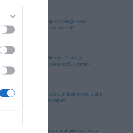
Elmepárbaj kvíz: Megbirkózol
ezekkel a kérdésekkel?
Nyolc kvízkérdés: Csak egy
kattintásra vagy ettől, a remek
kvíztől
Agytorna kvíz: Elmebajnokság. Újabb
quiz, újabb fejtörő
Brutál nehéz elmebővítő kvíz: Le a