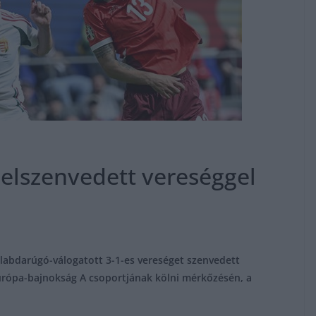
 elszenvedett vereséggel
 labdarúgó-válogatott 3-1-es vereséget szenvedett
urópa-bajnokság A csoportjának kölni mérkőzésén, a