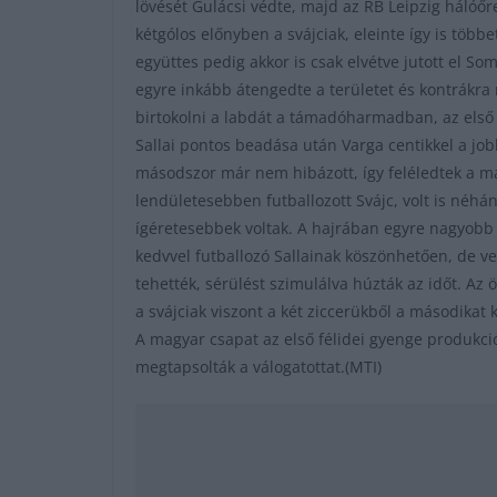
lövését Gulácsi védte, majd az RB Leipzig hálóőr
kétgólos előnyben a svájciak, eleinte így is többe
együttes pedig akkor is csak elvétve jutott el So
egyre inkább átengedte a területet és kontrákr
birtokolni a labdát a támadóharmadban, az első 
Sallai pontos beadása után Varga centikkel a jobb
másodszor már nem hibázott, így feléledtek a ma
lendületesebben futballozott Svájc, volt is néhá
ígéretesebbek voltak. A hajrában egyre nagyobb
kedvvel futballozó Sallainak köszönhetően, de ves
tehették, sérülést szimulálva húzták az időt. Az
a svájciak viszont a két ziccerükből a másodikat
A magyar csapat az első félidei gyenge produkciój
megtapsolták a válogatottat.(MTI)