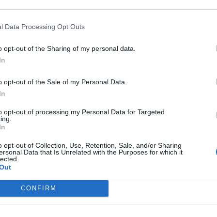
l Data Processing Opt Outs
uah-t, aki 10 méterről, szemben a kapuval nem hibázott,
o opt-out of the Sharing of my personal data.
előterében, tolt kettőt rajta, majd 20 méterről
In
o opt-out of the Sale of my Personal Data.
In
ga a védőjét megelőzve 4 méterről a kapu bal oldalába fejelt
to opt-out of processing my Personal Data for Targeted
ing.
In
em a labdát figyelte, Orbán pedig rosszul fejelt, így Embolo
o opt-out of Collection, Use, Retention, Sale, and/or Sharing
uló, de így is tehetetlen Gulácsit (3-1).
ersonal Data that Is Unrelated with the Purposes for which it
lected.
Out
A kölni stadionban már bő félórával a mérkőzés kezdete
előtt remek hangulat uralkodott, a magyar szurkolóknak
CONFIRM
kedveskedve például lejátszották Korda György legendás
slágerét, a Reptér című számot, melynek refrénjét