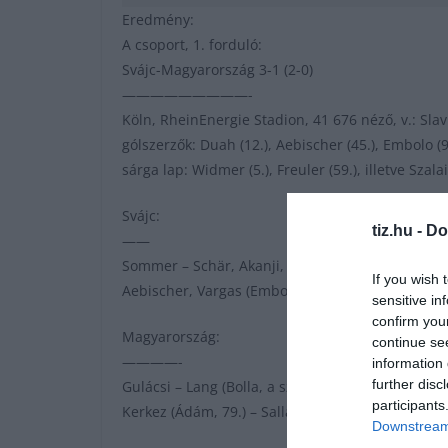
Eredmény:
A csoport, 1. forduló:
Svájc-Magyarország 3-1 (2-0)
—————————-
Köln, RheinEnergie Stadion, 41 676 néző, v.: Slav
gólszerzők: Duah (12.), Aebischer (45.), Embolo (93
sárga lap: Widmer (5.), Freuler (59.), illetve Szalai 
Svájc:
tiz.hu -
Do
——
Sommer – Schär, Akanji, Rodriguez – Widmer (Sterg
If you wish 
Aebischer, Vargas (Embolo, 74.) – Duah (Amdouni
sensitive in
confirm you
Magyarország:
continue se
————-
information 
further disc
Gulácsi – Lang (Bolla, a szünetben), Orbán, Szalai 
participants
Kerkez (Ádám, 79.) – Sallai, Szoboszlai – Varga B.
Downstream 