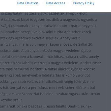
egyemberként énekelte a közönség. A meccs előtti rövid
Data Deletion
Data Access
Privacy Policy
ceremónia során óriási üdvrivalgás fogadta, amikor a két
ország hatalmas zászlaját kifeszítették a kapuk előtt.
A találkozót kissé idegesen kezdték a magyarok, ugyanis a
svájci csapatnak – Lang elcsúszása után – már a negyedik
 pillanatban berepülve blokkolni tudta Aebischer közeli
ttek egy veszélyes akciót a svájciak. Ahogy kicsit
nítványai, máris volt magyar kapura lövés, de Sallai 20
ramodása után. A bizonytalankodó magyar védelem újabb
 belül szemben a kapuval – már kihasználta a rivális, amely
ifejezetten sok labdát vesztett a magyar védelem, Kerkez rossz
atalmas bravúrral hárított. A hátsó alakzat gyengélkedése
gyar csapat, amelynek a labdatartás is komoly gondot
sokkal gyorsabb volt, ezért futballozott végig fölényben a
 hátránnyal ezt a periódust, mert Aebischer kilőtte a bal
tősége, amikor Szoboszlai bal oldali szabadrúgása után Orbán
kezébe szállt.
abbamaradt: Xhaka beadása üresen találta Duah-t, akinek