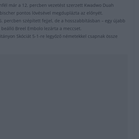
lenfél már a 12. percben vezetést szerzett Kwadwo Duah
ebischer pontos lövésével megduplázta az előnyét.
. percben szépített fejjel, de a hosszabbításban – egy újabb
t beálló Breel Embolo lezárta a meccset.
itányon Skóciát 5-1-re legyőző németekkel csapnak össze