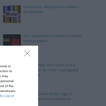
Okosító kvíz: Megbirkózol ezekkel a
kérdésekkel?
Kvíz: Megbirkózol ezekkel az érdekes
feladványokkal?
Kvíz kérdések: Szerintünk, erre a
sonal or
kérdésekre van most a legnagyobb
ection to
szükséged
ou may
 personal
out of the
 downstream
Nyolc gyors kvíz kérdés: Egy kis
B’s List of
izgalmas kihívás mindenkinek