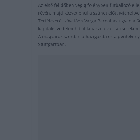
Az első félidőben végig fölényben futballozó el
révén, majd közvetlenül a szünet előtt Michel A
Térfélcserét követően Varga Barnabás ugyan a 66
kapitális védelmi hibát kihasználva – a cserekén
A magyarok szerdán a házigazda és a pénteki ny
Stuttgartban.