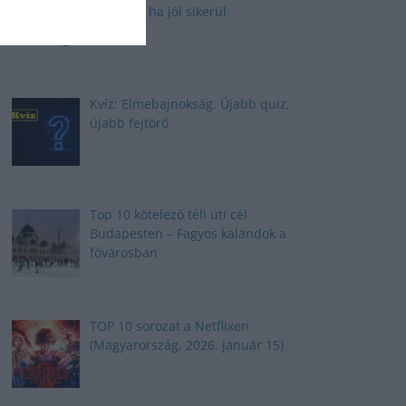
kalappal, ha jól sikerül
Kvíz: Elmebajnokság. Újabb quiz,
újabb fejtörő
Top 10 kötelező téli úti cél
Budapesten – Fagyos kalandok a
fővárosban
TOP 10 sorozat a Netflixen
(Magyarország, 2026. január 15)