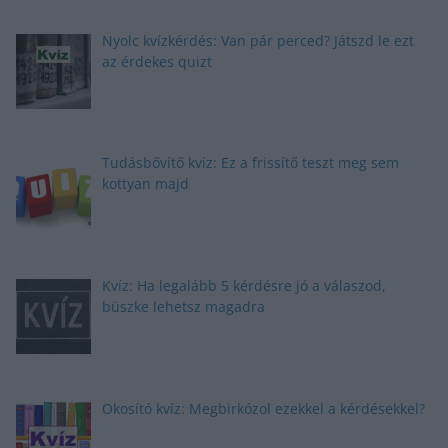
Nyolc kvízkérdés: Van pár perced? Játszd le ezt
az érdekes quizt
Tudásbővítő kvíz: Ez a frissítő teszt meg sem
kottyan majd
Kvíz: Ha legalább 5 kérdésre jó a válaszod,
büszke lehetsz magadra
Okosító kvíz: Megbirkózol ezekkel a kérdésekkel?