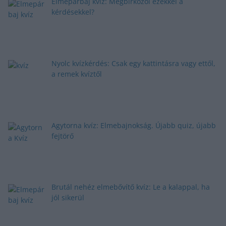
Elmepárbaj kvíz: Megbirkózol ezekkel a
kérdésekkel?
Nyolc kvízkérdés: Csak egy kattintásra vagy ettől,
a remek kvíztől
Agytorna kvíz: Elmebajnokság. Újabb quiz, újabb
fejtörő
Brutál nehéz elmebővítő kvíz: Le a kalappal, ha
jól sikerül