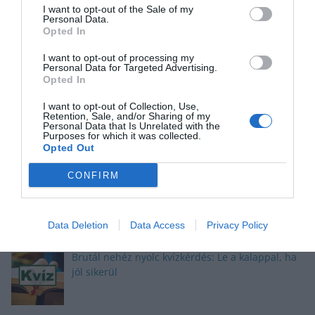
I want to opt-out of the Sale of my
a mixt neked szántuk
Personal Data.
Opted In
I want to opt-out of processing my
Personal Data for Targeted Advertising.
Opted In
Tudáspróba kvíz: Itt egy új teszt. Csak most és
csak neked!
I want to opt-out of Collection, Use,
Retention, Sale, and/or Sharing of my
Personal Data that Is Unrelated with the
Purposes for which it was collected.
Opted Out
Nyolc gyors kvíz kérdés: Ma sem hagyunk újabb
CONFIRM
fejtörő nélkül
Data Deletion
Data Access
Privacy Policy
Brutál nehéz nyolc kvízkérdés: Le a kalappal, ha
jól sikerül