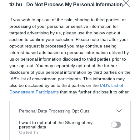
tiz.hu -
Do Not Process My Personal Information
If you wish to opt-out of the sale, sharing to third parties, or
processing of your personal or sensitive information for
Kvíz-mix: Jó válasz, rossz válasz? Csak 8 kérdés
targeted advertising by us, please use the below opt-out
section to confirm your selection. Please note that after your
Műveltségi kvíz: Sok-sok érdekesség a nagyvilágból
opt-out request is processed you may continue seeing
interest-based ads based on personal information utilized by
us or personal information disclosed to third parties prior to
Kvíz-mix: Megbirkózol ezekkel a kérdésekkel?
your opt-out. You may separately opt-out of the further
disclosure of your personal information by third parties on the
IAB’s list of downstream participants. This information may
also be disclosed by us to third parties on the
IAB’s List of
Downstream Participants
that may further disclose it to other
third parties.
Pénteken kezdődik a 26. Gyulai Pálinkafesztivál
Personal Data Processing Opt Outs
I want to opt-out of the Sharing of my
personal data.
Opted In
Kvíz kérdések: Egy kicsi szórakozásra vágysz? Ezt