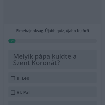
Elmebajnokság. Újabb quiz, újabb fejtörő
0%
Melyik pápa küldte a
Szent Koronát?
II. Leo
VI. Pál