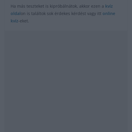
Ha más teszteket is kipróbálnátok, akkor ezen a
kvíz
oldal
on is találtok sok érdekes kérdést vagy itt
online
kvíz
-eket.