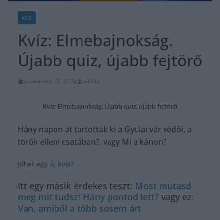
KVÍZ
Kvíz: Elmebajnokság.
Újabb quiz, újabb fejtörő
november 17, 2024
admin
Kvíz: Elmebajnokság. Újabb quiz, újabb fejtörő
Hány napon át tartottak ki a Gyulai vár védői, a
török elleni csatában?. vagy Mi a kánon?
Jöhet egy új
kvíz
?
Itt egy másik érdekes teszt:
Most mutasd
meg mit tudsz! Hány pontod lett?
vagy ez:
Van, amiből a több sosem árt