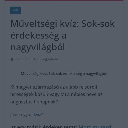
KVÍZ
Műveltségi kvíz: Sok-sok
érdekesség a
nagyvilágból
november 18, 2024
admin
Műveltségi kvíz: Sok-sok érdekesség a nagyvilágból
Ki magyar származású az alább felsorolt
hírességek közül? vagy Mi a népies neve az
augusztus hónapnak?
Jöhet egy új
kvíz
?
Itt egy másik érdekes teszt:
Most mutasd