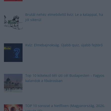
Brutál nehéz elmebővítő kvíz: Le a kalappal, ha
jól sikerül
Kvíz: Elmebajnokság. Újabb quiz, újabb fejtörő
Top 10 kötelező téli úti cél Budapesten – Fagyos
kalandok a fővárosban
TOP 10 sorozat a Netflixen (Magyarország, 2026.
január 15)