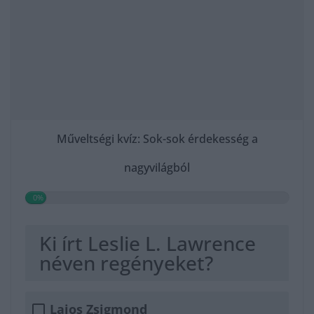
Műveltségi kvíz: Sok-sok érdekesség a
nagyvilágból
0%
Ki írt Leslie L. Lawrence
néven regényeket?
Lajos Zsigmond