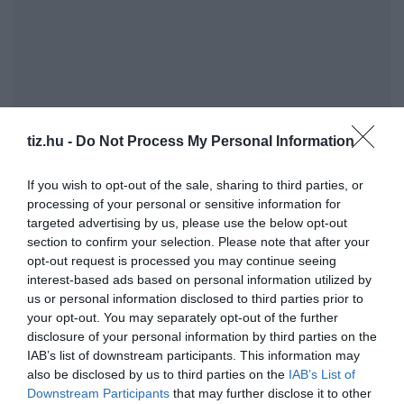
tiz.hu -
Do Not Process My Personal Information
If you wish to opt-out of the sale, sharing to third parties, or
Kvíz: Elmebajnokság. Újabb quiz, újabb fejtörő
processing of your personal or sensitive information for
Nyolc kvízkérdés: Ezt az érdekes kvízt neked
targeted advertising by us, please use the below opt-out
section to confirm your selection. Please note that after your
csináltuk
opt-out request is processed you may continue seeing
interest-based ads based on personal information utilized by
us or personal information disclosed to third parties prior to
Kvíz-mix: Megbirkózol ezekkel a kérdésekkel?
your opt-out. You may separately opt-out of the further
disclosure of your personal information by third parties on the
IAB’s list of downstream participants. This information may
also be disclosed by us to third parties on the
IAB’s List of
Downstream Participants
that may further disclose it to other