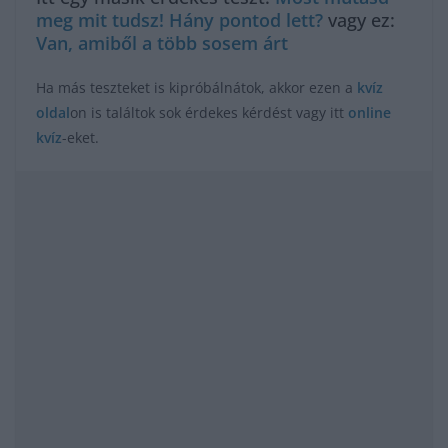
meg mit tudsz! Hány pontod lett?
vagy ez:
Van, amiből a több sosem árt
Ha más teszteket is kipróbálnátok, akkor ezen a
kvíz
oldal
on is találtok sok érdekes kérdést vagy itt
online
kvíz
-eket.