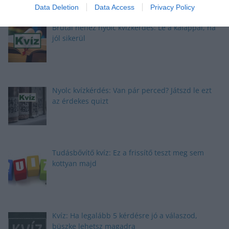
Data Deletion
Data Access
Privacy Policy
Brutál nehéz nyolc kvízkérdés: Le a kalappal, ha
jól sikerül
Nyolc kvízkérdés: Van pár perced? Játszd le ezt
az érdekes quizt
Tudásbővítő kvíz: Ez a frissítő teszt meg sem
kottyan majd
Kvíz: Ha legalább 5 kérdésre jó a válaszod,
büszke lehetsz magadra