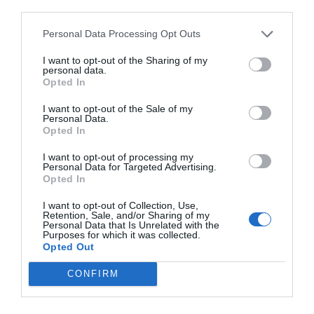
third parties.
Pénteken kezdődik a 26. Gyulai Pálinkafesztivál
Personal Data Processing Opt Outs
I want to opt-out of the Sharing of my
personal data.
Opted In
Kvíz kérdések: Egy kicsi szórakozásra vágysz? Ezt
a mixt neked szántuk
I want to opt-out of the Sale of my
Personal Data.
Opted In
I want to opt-out of processing my
Personal Data for Targeted Advertising.
Tudáspróba kvíz: Itt egy új teszt. Csak most és
Opted In
csak neked!
I want to opt-out of Collection, Use,
Retention, Sale, and/or Sharing of my
Personal Data that Is Unrelated with the
Purposes for which it was collected.
Opted Out
Nyolc gyors kvíz kérdés: Ma sem hagyunk újabb
CONFIRM
fejtörő nélkül