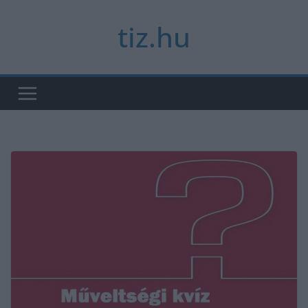
Skip
tiz.hu
to
content