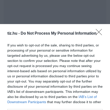
tiz.hu -
Do Not Process My Personal Information
If you wish to opt-out of the sale, sharing to third parties, or
processing of your personal or sensitive information for
targeted advertising by us, please use the below opt-out
section to confirm your selection. Please note that after your
opt-out request is processed you may continue seeing
interest-based ads based on personal information utilized by
us or personal information disclosed to third parties prior to
your opt-out. You may separately opt-out of the further
disclosure of your personal information by third parties on the
IAB’s list of downstream participants. This information may
Mindemellett a hitelhez bizonyos banki elvárások is
also be disclosed by us to third parties on the
IAB’s List of
Downstream Participants
that may further disclose it to other
tartoznak, ami azt jelenti, hogy a jogszabályi
third parties.
feltételeknél a pénzintézetek jóval szigorúbbak is