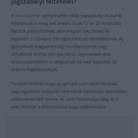
jogszabályi feltételei?
A
munkáshitel
igényléséhez több jogszabályi és banki
feltételnek is meg kell felelni. Csak 17 és 25 év közötti
fiatalok pályázhatnak, akik magyar lakcímmel és
legalább 3 hónapos TB-jogviszonnyal rendelkeznek. Az
igénylőnek magyarországi munkaviszonyt vagy
vállalkozói múltat kell igazolnia, ugyanakkor akár
részmunkaidőben is dolgozhat, ha heti legalább 20
órában foglalkoztatják.
További feltétel, hogy az igénylő nem lehet főiskolai
vagy egyetemi hallgató, nem lehet diplomája, büntetlen
előéletűnek kell lennie, és nem haladhatja meg az 5
ezer forintot a köztartozása vagy adótartozása.