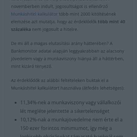
novemberben indult, jogosultságot is ellenőrző
Munkáshitel kalkulátor
több mint 2000 kitöltésének
elemzése azt mutatja, hogy az érdeklődők
több mint 40
százaléka
nem jogosult a hitelre.
De mi áll a magas elutasítási arány hátterében? A
Bankmonitor adatai alapján leggyakrabban az alacsony
jövedelem vagy a munkaviszony hiánya áll a háttérben,
mint kizáró tényező.
Az érdeklődők az alábbi feltételeken buktak el a
Munkáshitel kalkulátort használva (átfedés lehetséges):
11,34%-nek a munkaviszony vagy vállalkozói
lét megléte jelentette a sikertelenséget
10,12%-nak a munkajövedelme nem érte el a
150 ezer forintos minimumot, így még a
legkisebb elvárásokat támasztó banknál sem