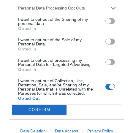
lehetnek. Például több helyen magasabb az
Personal Data Processing Opt Outs
elfogadható jövedelmet és a minimális életkort nem 17,
I want to opt-out of the Sharing of my
hanem 18 évesnél húzzák meg.
personal data.
Opted In
Mi a teendő, ha nem vagyok jogosult?
I want to opt-out of the Sale of my
Personal Data.
Számos problémát könnyen orvosolni lehet. A meglévő
Opted In
köztartozás rendezésével a kölcsönt már fel is vehetik
I want to opt-out of processing my
az érdeklődők. (Természetesen nagyobb összegű
Personal Data for Targeted Advertising.
Opted In
elmaradást nem olyan könnyű gyorsan rendezni.). Az
érdeklődők 6,79%-a ebbe a problémába ütközött.
I want to opt-out of Collection, Use,
Retention, Sale, and/or Sharing of my
Personal Data that Is Unrelated with the
A 3 hónapos TB jogviszony már teljesíthető akkor, ha
Purposes for which it was collected.
Opted Out
valaki 3 hónapja folyamatos munkaviszonnyal
rendelkezik, vagyis ezt az előírást relatív könnyen meg
CONFIRM
lehet oldani. Ezzel a problémával szembesült a
Bankmonitor kalkulátorát használók 3,19%-a.
Data Deletion
Data Access
Privacy Policy