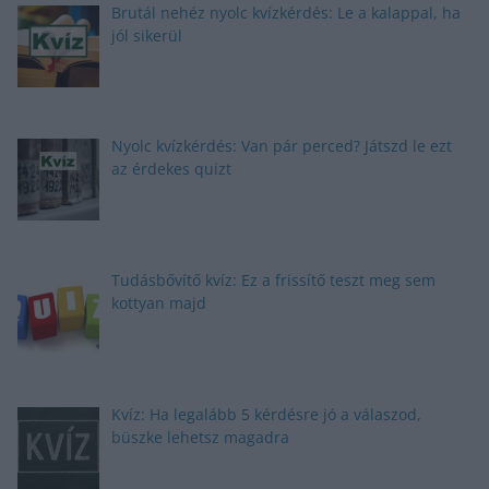
Brutál nehéz nyolc kvízkérdés: Le a kalappal, ha
jól sikerül
Nyolc kvízkérdés: Van pár perced? Játszd le ezt
az érdekes quizt
Tudásbővítő kvíz: Ez a frissítő teszt meg sem
kottyan majd
Kvíz: Ha legalább 5 kérdésre jó a válaszod,
büszke lehetsz magadra