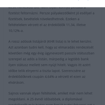
A munkaviszonyra, jövedelemre vonatkozó elvárás már
kicsit nehezebb dió. Nem olyan könnyű például a
fizetést feltornázni. Persze pályakezdőként jó eséllyel a
fizetések, bevételek növekedhetnek. Ezeken a
feltételeken vérzett el az érdeklődők 11,34, illetve
10,12%-a.
A rossz adósok listájáról (KHR lista) is le lehet kerülni.
Azt azonban tudni kell, hogy az elmaradás rendezését
követően még egy évig úgynevezett passzív státuszban
szerepel az adós a listán, márpedig a legtöbb bank
ilyen státusz mellett sem nyújt hitelt. Vagyis itt azért
időbe telik elnyerni a tiszta lapot. Szerencsére az
érdeklődőknek csupán 4,64%-a vérzett el ezen az
elváráson.
Sajnos vannak olyan feltételek, amiket már nem lehet
megoldani. A 25 évnél idősebbek, a diplomával
rendelkezők már biztos nem fogják tudni felvenni ezt a