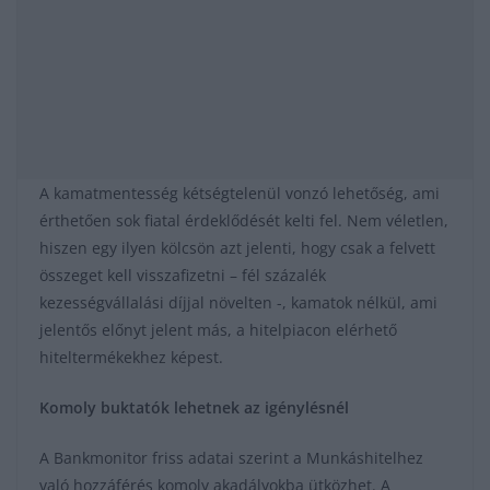
A kamatmentesség kétségtelenül vonzó lehetőség, ami
érthetően sok fiatal érdeklődését kelti fel. Nem véletlen,
hiszen egy ilyen kölcsön azt jelenti, hogy csak a felvett
összeget kell visszafizetni – fél százalék
kezességvállalási díjjal növelten -, kamatok nélkül, ami
jelentős előnyt jelent más, a hitelpiacon elérhető
hiteltermékekhez képest.
Komoly buktatók lehetnek az igénylésnél
A Bankmonitor friss adatai szerint a Munkáshitelhez
való hozzáférés komoly akadályokba ütközhet. A