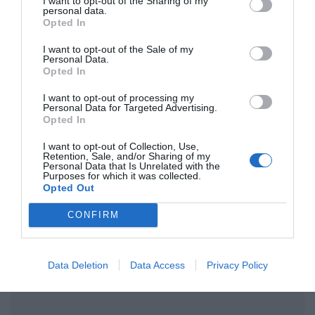
I want to opt-out of the Sharing of my
Itt van néhány érdekes
Kvíz
:
personal data.
Opted In
Általános kvíz: Most mutasd meg mit tudsz! Hány
pontod lett?
I want to opt-out of the Sale of my
Personal Data.
Opted In
Nyolc pontos kvíz: Érdekes kérdések, izgalmas nap, mi
I want to opt-out of processing my
kell még?
Personal Data for Targeted Advertising.
Opted In
Nyolc gyors kvíz kérdés: Ez a teszt sem könnyű,
I want to opt-out of Collection, Use,
cserébe érdekes
Retention, Sale, and/or Sharing of my
Personal Data that Is Unrelated with the
Purposes for which it was collected.
Itt van néhány érdekes
Kvíz
:
A legjobbak ebben a 8 jó választ
Opted Out
adnak, na és Te? (599)
vagy
Az emberek azon feléhez tartozol,
akik ennek a tesztnek minimum a felét teljesítik? (516)
vagy
A
CONFIRM
legjobbak ebben a 8 jó választ adnak, na és Te? (590)
vagy
Brutál nehéz műveltségi kvíz: Le a kalappal, ha jól sikerül (643)
vagy
Ez a frissítő teszt meg sem kottyan majd (420)
Data Deletion
Data Access
Privacy Policy