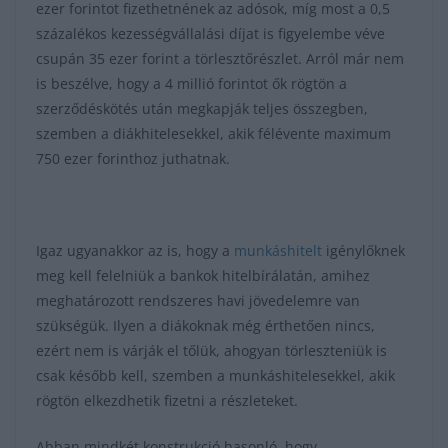
ezer forintot fizethetnének az adósok, míg most a 0,5
százalékos kezességvállalási díjat is figyelembe véve
csupán 35 ezer forint a törlesztőrészlet. Arról már nem
is beszélve, hogy a 4 millió forintot ők rögtön a
szerződéskötés után megkapják teljes összegben,
szemben a diákhitelesekkel, akik félévente maximum
750 ezer forinthoz juthatnak.
Igaz ugyanakkor az is, hogy a
munkáshitelt
igénylőknek
meg kell felelniük a bankok hitelbírálatán, amihez
meghatározott rendszeres havi jövedelemre van
szükségük. Ilyen a diákoknak még érthetően nincs,
ezért nem is várják el tőlük, ahogyan törleszteniük is
csak később kell, szemben a munkáshitelesekkel, akik
rögtön elkezdhetik fizetni a részleteket.
Abban mindkét konstrukció hasonló, hogy