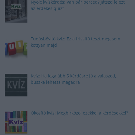
Nyolc kvízkérdés: Van pár perced? Játszd le ezt
az érdekes quizt
Tudásbővítő kvíz: Ez a frissítő teszt meg sem
kottyan majd
Kvíz: Ha legalább 5 kérdésre jó a válaszod,
büszke lehetsz magadra
Okosító kvíz: Megbirkózol ezekkel a kérdésekkel?