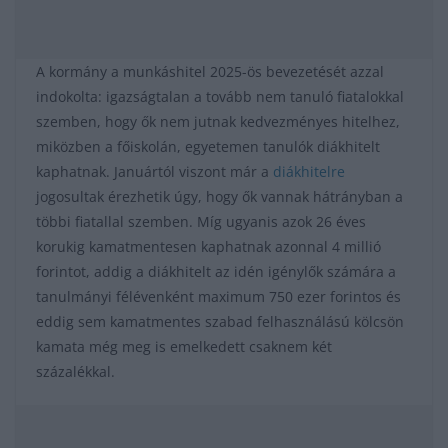
A kormány a munkáshitel 2025-ös bevezetését azzal
indokolta: igazságtalan a tovább nem tanuló fiatalokkal
szemben, hogy ők nem jutnak kedvezményes hitelhez,
miközben a főiskolán, egyetemen tanulók diákhitelt
kaphatnak. Januártól viszont már a
diákhitelre
jogosultak érezhetik úgy, hogy ők vannak hátrányban a
többi fiatallal szemben. Míg ugyanis azok 26 éves
korukig kamatmentesen kaphatnak azonnal 4 millió
forintot, addig a diákhitelt az idén igénylők számára a
tanulmányi félévenként maximum 750 ezer forintos és
eddig sem kamatmentes szabad felhasználású kölcsön
kamata még meg is emelkedett csaknem két
százalékkal.