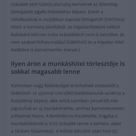
százalék sem számít alacsony kamatnak az államilag
támogatott egyéb hitelekéhez képest. Ennél a
vállalkozások is olcsóbban kapnak támogatott Széchenyi
Hitelt a kormány jóvoltából, az ingatlanfedezet nélküli
babaváró kölcsön nulla százalékáról nem is beszélve. (A
nem szabad felhasználású Diákhitel2 és a Képzési Hitel
továbbra is kamatmentes marad.)
Ilyen áron a munkáshitel törlesztője is
sokkal magasabb lenne
Különösen nagy különbséget érezhetnek mostantól a
Diákhitel1-re újonnal szerződő továbbtanulók azokhoz a
fiatalokhoz képest, akik velük szemben januártól már
jogosultak az új munkáshitelre, amihez kamatmentesen
juthatnak hozzá. A Bank360.hu kiszámolta, hogyha a
munkáshitelnek is 9,65 százalék lenne a kamata, akkor
a 10 éves futamidejű, 4 milliós kölcsönt után havi 52