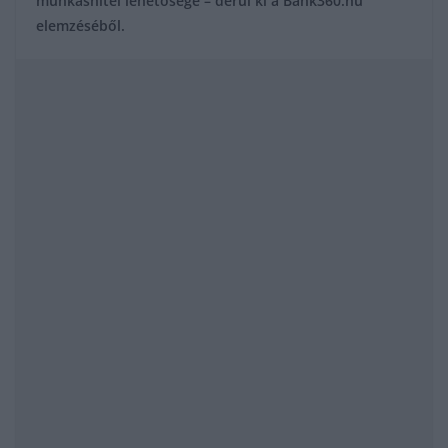
munkáshitel lehetősége – derül ki a Bank360.hu
elemzéséből.