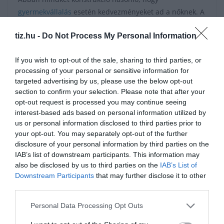
gyermekvállalás
esetén kedvezményeket ad a nőknek. A
gyermekek megszületésekor egyaránt több éves
tiz.hu -
Do Not Process My Personal Information
törlesztési moratórium jár, a második gyermeknél
elengedik a tartozás felét, a harmadik gyermeknél
If you wish to opt-out of the sale, sharing to third parties, or
pedig a teljes összeget – emlékeztetnek a Bank360.hu
processing of your personal or sensitive information for
szakértői.
targeted advertising by us, please use the below opt-out
section to confirm your selection. Please note that after your
opt-out request is processed you may continue seeing
interest-based ads based on personal information utilized by
Érdekes cikkek:
us or personal information disclosed to third parties prior to
your opt-out. You may separately opt-out of the further
Ingatlanpiac: Mi várható 2025-ben?
disclosure of your personal information by third parties on the
IAB’s list of downstream participants. This information may
also be disclosed by us to third parties on the
IAB’s List of
A Z-generáció tudja milyen munkahelyet szeretne
Downstream Participants
that may further disclose it to other
third parties.
Megjelent a rendelet: így változik a Babavárónál az
életkori feltétel
Personal Data Processing Opt Outs