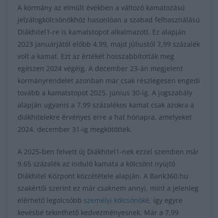
A kormány az elmúlt években a változó kamatozású
jelzálogkölcsönökhöz hasonlóan a szabad felhasználású
Diákhitel1-re is kamatstopot alkalmazott. Ez alapján
2023 januárjától előbb 4,99, majd júliustól 7,99 százalék
volt a kamat. Ezt az értékét hosszabbították meg
egészen 2024 végéig. A december 23-án megjelent
kormányrendelet azonban már csak részlegesen engedi
tovább a kamatstopot 2025. június 30-ig. A jogszabály
alapján ugyanis a 7,99 százalékos kamat csak azokra a
diákhitelekre érvényes erre a hat hónapra, amelyeket
2024. december 31-ig megkötöttek.
A 2025-ben felvett új Diákhitel1-nek ezzel szemben már
9,65 százalék az induló kamata a kölcsönt nyújtó
Diákhitel Központ közzététele alapján. A Bank360.hu
szakértői szerint ez már csaknem annyi, mint a jelenleg
elérhető legolcsóbb
személyi kölcsönöké
, így egyre
kevésbé tekinthető kedvezményesnek. Már a 7,99