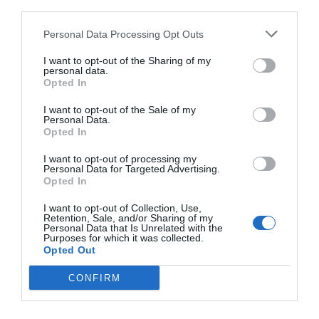
third parties.
Pénteken kezdődik a 26. Gyulai Pálinkafesztivál
Personal Data Processing Opt Outs
I want to opt-out of the Sharing of my
personal data.
Opted In
Kvíz kérdések: Egy kicsi szórakozásra vágysz? Ezt
a mixt neked szántuk
I want to opt-out of the Sale of my
Personal Data.
Opted In
I want to opt-out of processing my
Personal Data for Targeted Advertising.
Tudáspróba kvíz: Itt egy új teszt. Csak most és
Opted In
csak neked!
I want to opt-out of Collection, Use,
Retention, Sale, and/or Sharing of my
Personal Data that Is Unrelated with the
Purposes for which it was collected.
Opted Out
Nyolc gyors kvíz kérdés: Ma sem hagyunk újabb
CONFIRM
fejtörő nélkül