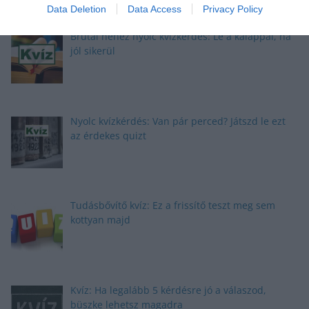
Data Deletion
Data Access
Privacy Policy
Brutál nehéz nyolc kvízkérdés: Le a kalappal, ha
jól sikerül
Nyolc kvízkérdés: Van pár perced? Játszd le ezt
az érdekes quizt
Tudásbővítő kvíz: Ez a frissítő teszt meg sem
kottyan majd
Kvíz: Ha legalább 5 kérdésre jó a válaszod,
büszke lehetsz magadra