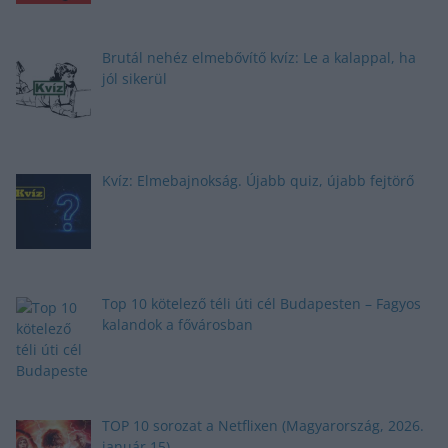
Brutál nehéz elmebővítő kvíz: Le a kalappal, ha
jól sikerül
Kvíz: Elmebajnokság. Újabb quiz, újabb fejtörő
Top 10 kötelező téli úti cél Budapesten – Fagyos
kalandok a fővárosban
TOP 10 sorozat a Netflixen (Magyarország, 2026.
január 15)