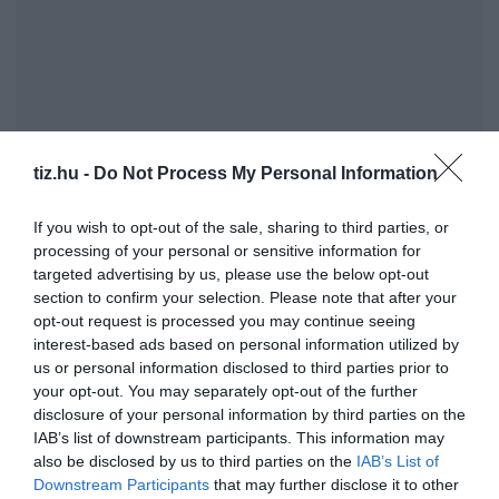
tiz.hu -
Do Not Process My Personal Information
Nyolc pontos kvíz: Ezt az érdekes kvízt neked
If you wish to opt-out of the sale, sharing to third parties, or
csináltuk
processing of your personal or sensitive information for
Mi várható 2025-ben a budapesti belvárosi
targeted advertising by us, please use the below opt-out
section to confirm your selection. Please note that after your
ingatlanpiacon?
opt-out request is processed you may continue seeing
interest-based ads based on personal information utilized by
us or personal information disclosed to third parties prior to
Kvíz-mix: Megbirkózol ezekkel a kérdésekkel?
your opt-out. You may separately opt-out of the further
disclosure of your personal information by third parties on the
IAB’s list of downstream participants. This information may
also be disclosed by us to third parties on the
IAB’s List of
Downstream Participants
that may further disclose it to other