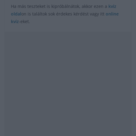
Ha más teszteket is kipróbálnátok, akkor ezen a
kvíz
oldal
on is találtok sok érdekes kérdést vagy itt
online
kvíz
-eket.