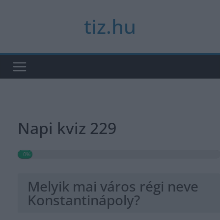
Skip
tiz.hu
to
content
Napi kviz 229
0%
Melyik mai város régi neve
Konstantinápoly?