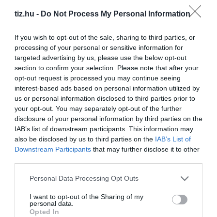
tiz.hu -
Do Not Process My Personal Information
Brutál nehéz nyolc kvízkérdés: Le a kalappal, ha
jól sikerül
If you wish to opt-out of the sale, sharing to third parties, or
processing of your personal or sensitive information for
targeted advertising by us, please use the below opt-out
section to confirm your selection. Please note that after your
opt-out request is processed you may continue seeing
Nyolc kvízkérdés: Van pár perced? Játszd le ezt
interest-based ads based on personal information utilized by
az érdekes quizt
us or personal information disclosed to third parties prior to
your opt-out. You may separately opt-out of the further
disclosure of your personal information by third parties on the
IAB’s list of downstream participants. This information may
also be disclosed by us to third parties on the
IAB’s List of
Tudásbővítő kvíz: Ez a frissítő teszt meg sem
Downstream Participants
that may further disclose it to other
kottyan majd
third parties.
Personal Data Processing Opt Outs
I want to opt-out of the Sharing of my
personal data.
Kvíz: Ha legalább 5 kérdésre jó a válaszod,
Opted In
büszke lehetsz magadra