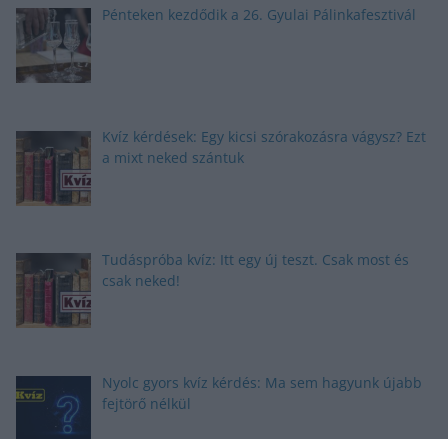
Pénteken kezdődik a 26. Gyulai Pálinkafesztivál
Kvíz kérdések: Egy kicsi szórakozásra vágysz? Ezt
a mixt neked szántuk
Tudáspróba kvíz: Itt egy új teszt. Csak most és
csak neked!
Nyolc gyors kvíz kérdés: Ma sem hagyunk újabb
fejtörő nélkül