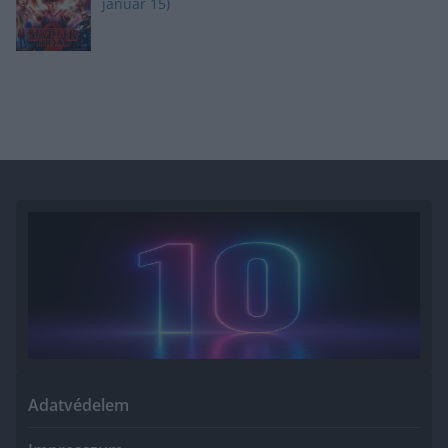
január 15)
Adatvédelem