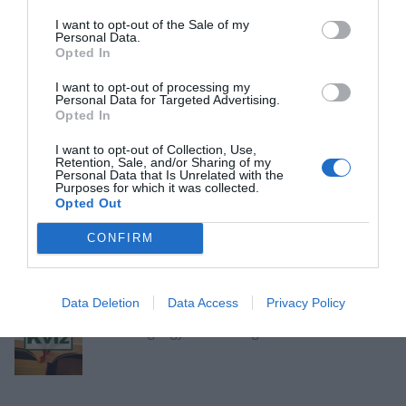
I want to opt-out of the Sale of my
Personal Data.
Opted In
I want to opt-out of processing my
Okosító kvíz: Megbirkózol ezekkel a kérdésekkel?
Personal Data for Targeted Advertising.
Opted In
I want to opt-out of Collection, Use,
Retention, Sale, and/or Sharing of my
Personal Data that Is Unrelated with the
Purposes for which it was collected.
Kvíz: Megbirkózol ezekkel az érdekes
Opted Out
feladványokkal?
CONFIRM
Data Deletion
Data Access
Privacy Policy
Kvíz kérdések: Szerintünk, erre a kérdésekre van
most a legnagyobb szükséged