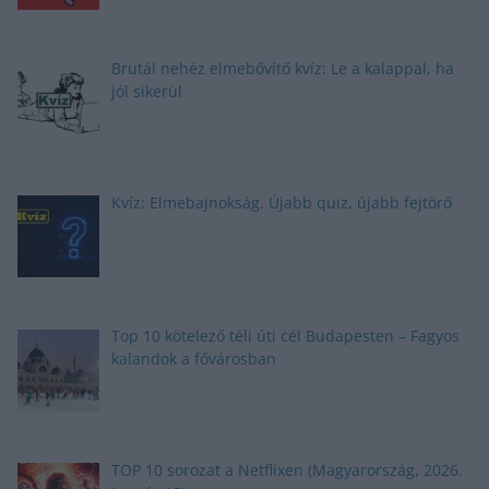
Brutál nehéz elmebővítő kvíz: Le a kalappal, ha
jól sikerül
Kvíz: Elmebajnokság. Újabb quiz, újabb fejtörő
Top 10 kötelező téli úti cél Budapesten – Fagyos
kalandok a fővárosban
TOP 10 sorozat a Netflixen (Magyarország, 2026.