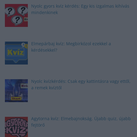
Nyolc gyors kvíz kérdés: Egy kis izgalmas kihívás
mindenkinek
Elmepárbaj kvíz: Megbirkózol ezekkel a
kérdésekkel?
Nyolc kvízkérdés: Csak egy kattintásra vagy ettől,
a remek kvíztől
Agytorna kvíz: Elmebajnokság. Újabb quiz, újabb
fejtörő