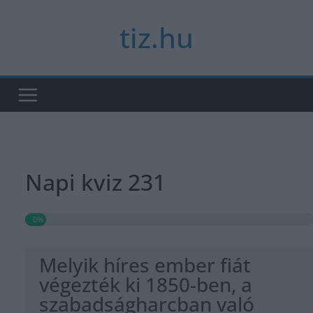
Skip
tiz.hu
to
content
Napi kviz 231
0%
Melyik híres ember fiát
végezték ki 1850-ben, a
szabadságharcban való