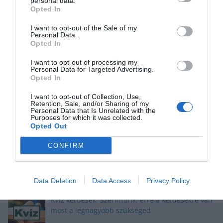
personal data.
Opted In
Kvíz: Ha legalább 5 kérdésre jó a válaszod,
büszke lehetsz magadra
I want to opt-out of the Sale of my
Personal Data.
Opted In
I want to opt-out of processing my
Personal Data for Targeted Advertising.
Okosító kvíz: Megbirkózol ezekkel a kérdésekkel?
Opted In
I want to opt-out of Collection, Use,
Retention, Sale, and/or Sharing of my
Personal Data that Is Unrelated with the
Purposes for which it was collected.
Opted Out
Kvíz: Megbirkózol ezekkel az érdekes
CONFIRM
feladványokkal?
Data Deletion
Data Access
Privacy Policy
Kvíz kérdések: Szerintünk, erre a kérdésekre van
most a legnagyobb szükséged