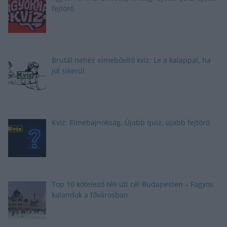
fejtörő
Brutál nehéz elmebővítő kvíz: Le a kalappal, ha
jól sikerül
Kvíz: Elmebajnokság. Újabb quiz, újabb fejtörő
Top 10 kötelező téli úti cél Budapesten – Fagyos
kalandok a fővárosban