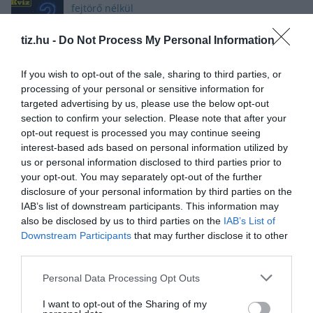
fejtörő nélkül
tiz.hu -
Do Not Process My Personal Information
If you wish to opt-out of the sale, sharing to third parties, or
Brutál nehéz nyolc kvízkérdés: Le a kalappal, ha
processing of your personal or sensitive information for
jól sikerül
targeted advertising by us, please use the below opt-out
section to confirm your selection. Please note that after your
opt-out request is processed you may continue seeing
interest-based ads based on personal information utilized by
us or personal information disclosed to third parties prior to
Nyolc kvízkérdés: Van pár perced? Játszd le ezt
your opt-out. You may separately opt-out of the further
az érdekes quizt
disclosure of your personal information by third parties on the
IAB’s list of downstream participants. This information may
also be disclosed by us to third parties on the
IAB’s List of
Downstream Participants
that may further disclose it to other
Tudásbővítő kvíz: Ez a frissítő teszt meg sem
third parties.
kottyan majd
Personal Data Processing Opt Outs
I want to opt-out of the Sharing of my