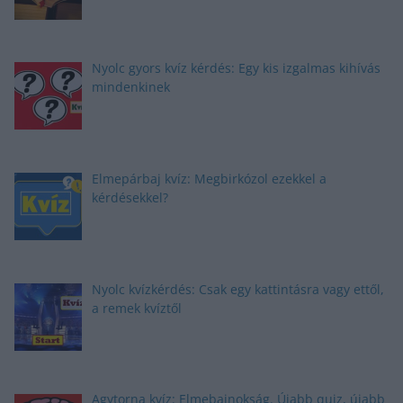
Nyolc gyors kvíz kérdés: Egy kis izgalmas kihívás
mindenkinek
Elmepárbaj kvíz: Megbirkózol ezekkel a
kérdésekkel?
Nyolc kvízkérdés: Csak egy kattintásra vagy ettől,
a remek kvíztől
Agytorna kvíz: Elmebajnokság. Újabb quiz, újabb