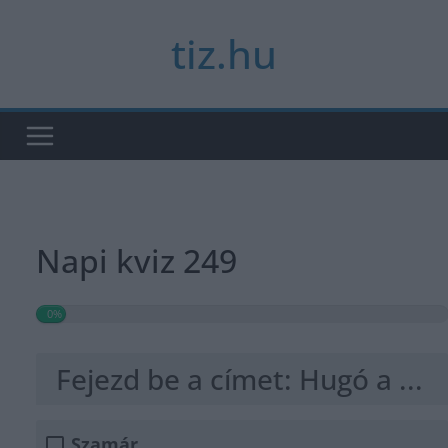
Skip
tiz.hu
to
content
Napi kviz 249
0%
Fejezd be a címet: Hugó a ...
Szamár