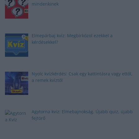
mindenkinek
Elmepárbaj kvíz: Megbirkózol ezekkel a
kérdésekkel?
Nyolc kvízkérdés: Csak egy kattintásra vagy ettől,
a remek kvíztől
Agytorna kvíz: Elmebajnokság. Újabb quiz, újabb
fejtörő