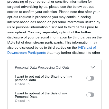
processing of your personal or sensitive information for
targeted advertising by us, please use the below opt-out
Brutál nehéz nyolc kvízkérdés: Le a kalappal, ha
section to confirm your selection. Please note that after your
jól sikerül
opt-out request is processed you may continue seeing
interest-based ads based on personal information utilized by
us or personal information disclosed to third parties prior to
your opt-out. You may separately opt-out of the further
Nyolc kvízkérdés: Van pár perced? Játszd le ezt
disclosure of your personal information by third parties on the
az érdekes quizt
IAB’s list of downstream participants. This information may
also be disclosed by us to third parties on the
IAB’s List of
Downstream Participants
that may further disclose it to other
third parties.
Tudásbővítő kvíz: Ez a frissítő teszt meg sem
Personal Data Processing Opt Outs
kottyan majd
I want to opt-out of the Sharing of my
personal data.
Opted In
I want to opt-out of the Sale of my
Kvíz: Ha legalább 5 kérdésre jó a válaszod,
Personal Data.
Opted In
büszke lehetsz magadra