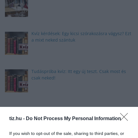
Kvíz kérdések: Egy kicsi szórakozásra vágysz? Ezt
a mixt neked szántuk
Tudáspróba kvíz: Itt egy új teszt. Csak most és
csak neked!
Nyolc gyors kvíz kérdés: Ma sem hagyunk újabb
fejtörő nélkül
tiz.hu -
Do Not Process My Personal Information
If you wish to opt-out of the sale, sharing to third parties, or