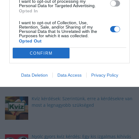
I want to opt-out of processing my
Personal Data for Targeted Advertising.
Opted In
Okosító kvíz: Megbirkózol ezekkel a kérdésekkel?
I want to opt-out of Collection, Use,
Retention, Sale, and/or Sharing of my
Personal Data that Is Unrelated with the
Purposes for which it was collected.
Opted Out
CONFIRM
Kvíz: Megbirkózol ezekkel az érdekes
feladványokkal?
Data Deletion
Data Access
Privacy Policy
Kvíz kérdések: Szerintünk, erre a kérdésekre van
most a legnagyobb szükséged
Nyolc gyors kvíz kérdés: Egy kis izgalmas kihívás