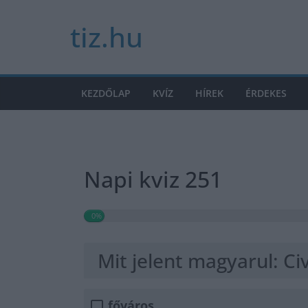
Skip
tiz.hu
to
content
KEZDŐLAP
KVÍZ
HÍREK
ÉRDEKES
Napi kviz 251
0%
Mit jelent magyarul: Civ
főváros