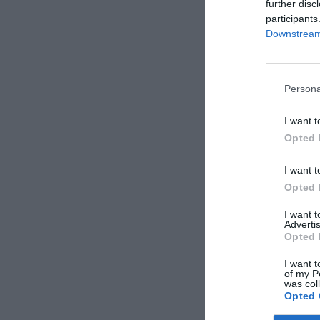
further disc
participants
Downstream 
Persona
I want t
Opted 
I want t
Opted 
I want 
Advertis
Opted 
I want t
of my P
was col
Opted 