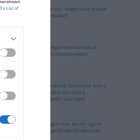
 downstream
B’s List of
Okosító kvíz: Megbirkózol ezekkel
a kérdésekkel?
Kvíz: Megbirkózol ezekkel az
érdekes feladványokkal?
Kvíz kérdések: Szerintünk, erre a
kérdésekre van most a
legnagyobb szükséged
Nyolc gyors kvíz kérdés: Egy kis
izgalmas kihívás mindenkinek