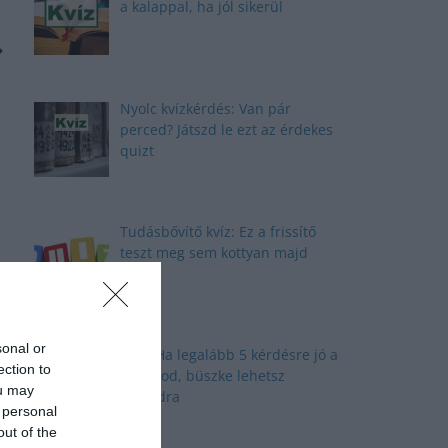
a kalappal, ha jól sikerül
Nyolc kvízkérdés: Van pár
perced? Játszd le ezt az érdekes
quizt
Tudásbővítő kvíz: Ez a frissítő
teszt meg sem kottyan majd
sonal or
Kvíz: Ha legalább 5 kérdésre jó a
ection to
válaszod, büszke lehetsz
ou may
magadra
 personal
out of the