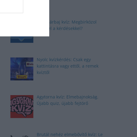
Elmepárbaj kvíz: Megbirkózol
ezekkel a kérdésekkel?
Nyolc kvízkérdés: Csak egy
kattintásra vagy ettől, a remek
kvíztől
Agytorna kvíz: Elmebajnokság.
Újabb quiz, újabb fejtörő
Brutál nehéz elmebővítő kvíz: Le