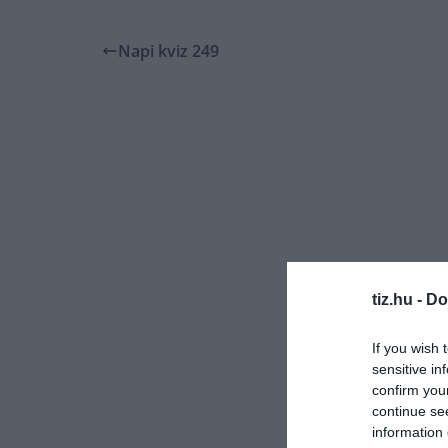
Napi kviz 249
tiz.hu -
Do
If you wish 
sensitive in
confirm you
continue se
information 