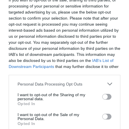
If you wish to opt-out of the sale, sharing to third parties, or
processing of your personal or sensitive information for
targeted advertising by us, please use the below opt-out
Brutál nehéz nyolc kvízkérdés: Le a kalappal, ha
section to confirm your selection. Please note that after your
jól sikerül
opt-out request is processed you may continue seeing
interest-based ads based on personal information utilized by
us or personal information disclosed to third parties prior to
your opt-out. You may separately opt-out of the further
disclosure of your personal information by third parties on the
Nyolc kvízkérdés: Van pár perced? Játszd le ezt
IAB’s list of downstream participants. This information may
az érdekes quizt
also be disclosed by us to third parties on the
IAB’s List of
Downstream Participants
that may further disclose it to other
third parties.
Personal Data Processing Opt Outs
Tudásbővítő kvíz: Ez a frissítő teszt meg sem
kottyan majd
I want to opt-out of the Sharing of my
personal data.
Opted In
I want to opt-out of the Sale of my
Personal Data.
Kvíz: Ha legalább 5 kérdésre jó a válaszod,
Opted In
büszke lehetsz magadra