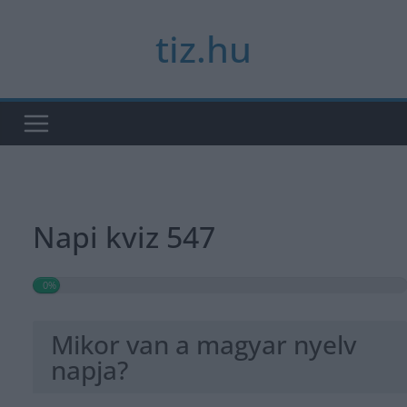
Skip
tiz.hu
to
content
Napi kviz 547
0%
Mikor van a magyar nyelv
napja?