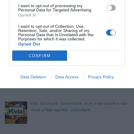
I want to opt-out of processing my
Personal Data for Targeted Advertising.
Opted In
I want to opt-out of Collection, Use,
Okosító kvíz: Megbirkózol ezekkel a kérdésekkel?
Retention, Sale, and/or Sharing of my
Personal Data that Is Unrelated with the
Purposes for which it was collected.
Opted Out
CONFIRM
Kvíz: Megbirkózol ezekkel az érdekes
feladványokkal?
Data Deletion
Data Access
Privacy Policy
Kvíz kérdések: Szerintünk, erre a kérdésekre van
most a legnagyobb szükséged