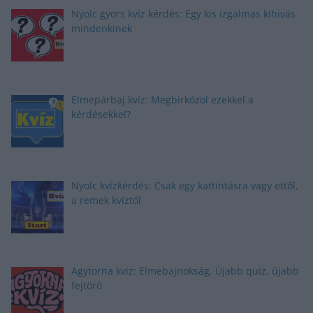
Nyolc gyors kvíz kérdés: Egy kis izgalmas kihívás
mindenkinek
Elmepárbaj kvíz: Megbirkózol ezekkel a
kérdésekkel?
Nyolc kvízkérdés: Csak egy kattintásra vagy ettől,
a remek kvíztől
Agytorna kvíz: Elmebajnokság. Újabb quiz, újabb
fejtörő