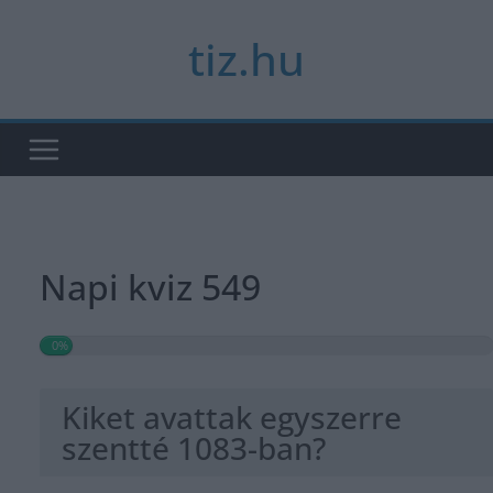
Skip
tiz.hu
to
content
Napi kviz 549
0%
Kiket avattak egyszerre
szentté 1083-ban?