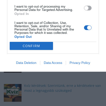
büszke lehetsz magadra
I want to opt-out of processing my
Personal Data for Targeted Advertising.
Opted In
I want to opt-out of Collection, Use,
Retention, Sale, and/or Sharing of my
Okosító kvíz: Megbirkózol ezekkel a kérdésekkel?
Personal Data that Is Unrelated with the
Purposes for which it was collected.
Opted Out
CONFIRM
Kvíz: Megbirkózol ezekkel az érdekes
feladványokkal?
Data Deletion
Data Access
Privacy Policy
Kvíz kérdések: Szerintünk, erre a kérdésekre van
most a legnagyobb szükséged