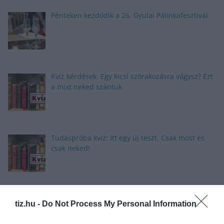
Pénteken kezdődik a 26. Gyulai Pálinkafesztivál
Kvíz kérdések: Egy kicsi szórakozásra vágysz? Ezt
a mixt neked szántuk
Tudáspróba kvíz: Itt egy új teszt. Csak most és
csak neked!
Nyolc gyors kvíz kérdés: Ma sem hagyunk újabb
tiz.hu -
Do Not Process My Personal Information
fejtörő nélkül