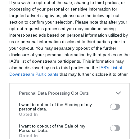
If you wish to opt-out of the sale, sharing to third parties, or
processing of your personal or sensitive information for
targeted advertising by us, please use the below opt-out
section to confirm your selection. Please note that after your
Brutál nehéz nyolc kvízkérdés: Le a kalappal, ha
opt-out request is processed you may continue seeing
jól sikerül
interest-based ads based on personal information utilized by
us or personal information disclosed to third parties prior to
your opt-out. You may separately opt-out of the further
disclosure of your personal information by third parties on the
Nyolc kvízkérdés: Van pár perced? Játszd le ezt
IAB’s list of downstream participants. This information may
az érdekes quizt
also be disclosed by us to third parties on the
IAB’s List of
Downstream Participants
that may further disclose it to other
third parties.
Personal Data Processing Opt Outs
Tudásbővítő kvíz: Ez a frissítő teszt meg sem
I want to opt-out of the Sharing of my
kottyan majd
personal data.
Opted In
I want to opt-out of the Sale of my
Personal Data.
Opted In
Kvíz: Ha legalább 5 kérdésre jó a válaszod,