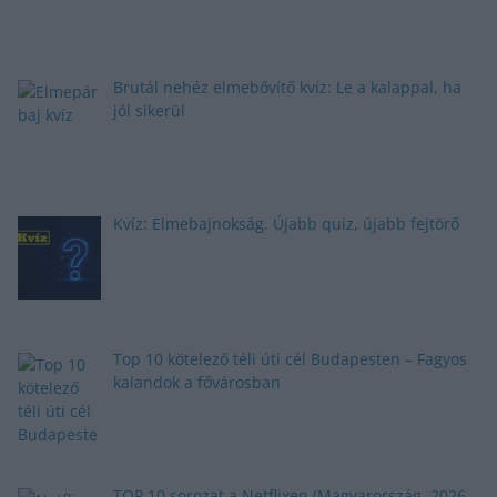
Brutál nehéz elmebővítő kvíz: Le a kalappal, ha
jól sikerül
Kvíz: Elmebajnokság. Újabb quiz, újabb fejtörő
Top 10 kötelező téli úti cél Budapesten – Fagyos
kalandok a fővárosban
TOP 10 sorozat a Netflixen (Magyarország, 2026.