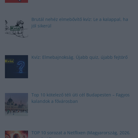
Brutál nehéz elmebővítő kvíz: Le a kalappal, ha
jól sikerül
Kvíz: Elmebajnokság. Újabb quiz, újabb fejtörő
Top 10 kötelező téli úti cél Budapesten – Fagyos
kalandok a fővárosban
TOP 10 sorozat a Netflixen (Magyarország, 2026.