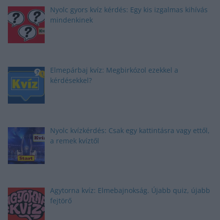
Nyolc gyors kvíz kérdés: Egy kis izgalmas kihívás
mindenkinek
Elmepárbaj kvíz: Megbirkózol ezekkel a
kérdésekkel?
Nyolc kvízkérdés: Csak egy kattintásra vagy ettől,
a remek kvíztől
Agytorna kvíz: Elmebajnokság. Újabb quiz, újabb
fejtörő