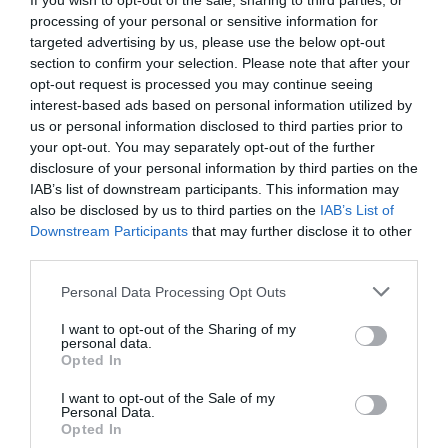
If you wish to opt-out of the sale, sharing to third parties, or
processing of your personal or sensitive information for
targeted advertising by us, please use the below opt-out
Brutál nehéz nyolc kvízkérdés: Le a kalappal, ha
section to confirm your selection. Please note that after your
jól sikerül
opt-out request is processed you may continue seeing
interest-based ads based on personal information utilized by
us or personal information disclosed to third parties prior to
your opt-out. You may separately opt-out of the further
disclosure of your personal information by third parties on the
Nyolc kvízkérdés: Van pár perced? Játszd le ezt
IAB’s list of downstream participants. This information may
az érdekes quizt
also be disclosed by us to third parties on the
IAB’s List of
Downstream Participants
that may further disclose it to other
third parties.
Personal Data Processing Opt Outs
Tudásbővítő kvíz: Ez a frissítő teszt meg sem
kottyan majd
I want to opt-out of the Sharing of my
personal data.
Opted In
I want to opt-out of the Sale of my
Personal Data.
Kvíz: Ha legalább 5 kérdésre jó a válaszod,
Opted In
büszke lehetsz magadra