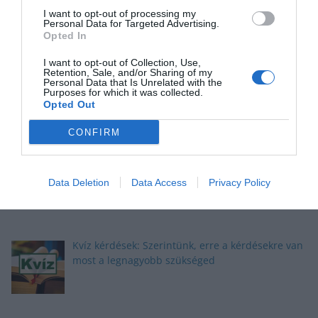
I want to opt-out of processing my
Personal Data for Targeted Advertising.
Opted In
I want to opt-out of Collection, Use,
Okosító kvíz: Megbirkózol ezekkel a kérdésekkel?
Retention, Sale, and/or Sharing of my
Personal Data that Is Unrelated with the
Purposes for which it was collected.
Opted Out
CONFIRM
Kvíz: Megbirkózol ezekkel az érdekes
feladványokkal?
Data Deletion
Data Access
Privacy Policy
Kvíz kérdések: Szerintünk, erre a kérdésekre van
most a legnagyobb szükséged