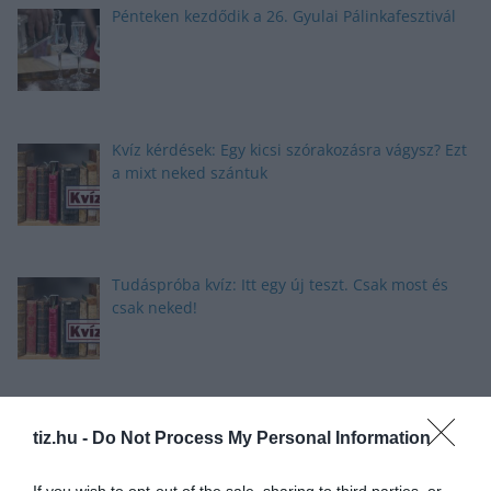
Pénteken kezdődik a 26. Gyulai Pálinkafesztivál
Kvíz kérdések: Egy kicsi szórakozásra vágysz? Ezt
a mixt neked szántuk
Tudáspróba kvíz: Itt egy új teszt. Csak most és
csak neked!
Nyolc gyors kvíz kérdés: Ma sem hagyunk újabb
tiz.hu -
Do Not Process My Personal Information
fejtörő nélkül