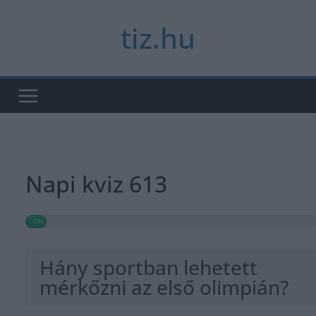
Skip
tiz.hu
to
content
Napi kviz 613
0%
Hány sportban lehetett
mérkőzni az első olimpián?