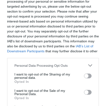
processing of your personal or sensitive information for
targeted advertising by us, please use the below opt-out
Brutál nehéz nyolc kvízkérdés: Le a kalappal, ha
section to confirm your selection. Please note that after your
jól sikerül
opt-out request is processed you may continue seeing
interest-based ads based on personal information utilized by
us or personal information disclosed to third parties prior to
your opt-out. You may separately opt-out of the further
Nyolc kvízkérdés: Van pár perced? Játszd le ezt
disclosure of your personal information by third parties on the
az érdekes quizt
IAB’s list of downstream participants. This information may
also be disclosed by us to third parties on the
IAB’s List of
Downstream Participants
that may further disclose it to other
third parties.
Tudásbővítő kvíz: Ez a frissítő teszt meg sem
Personal Data Processing Opt Outs
kottyan majd
I want to opt-out of the Sharing of my
personal data.
Opted In
I want to opt-out of the Sale of my
Kvíz: Ha legalább 5 kérdésre jó a válaszod,
Personal Data.
Opted In
büszke lehetsz magadra