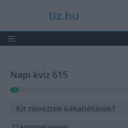
Skip
tiz.hu
to
content
Napi kviz 615
0%
Kit neveztek kákabélűnek?
kötözködő embert