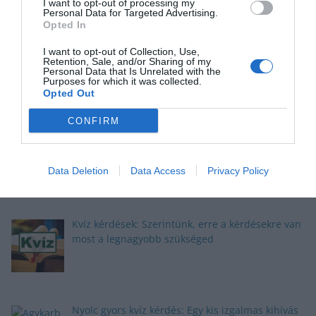
I want to opt-out of processing my
Personal Data for Targeted Advertising.
Opted In
Okosító kvíz: Megbirkózol ezekkel a kérdésekkel?
I want to opt-out of Collection, Use,
Retention, Sale, and/or Sharing of my
Personal Data that Is Unrelated with the
Purposes for which it was collected.
Opted Out
CONFIRM
Kvíz: Megbirkózol ezekkel az érdekes
feladványokkal?
Data Deletion
Data Access
Privacy Policy
Kvíz kérdések: Szerintünk, erre a kérdésekre van
most a legnagyobb szükséged
Nyolc gyors kvíz kérdés: Egy kis izgalmas kihívás