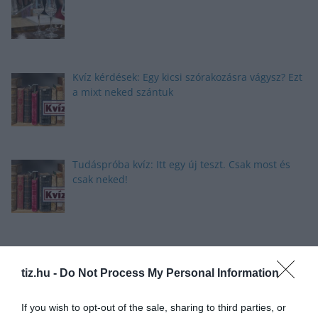
Kvíz kérdések: Egy kicsi szórakozásra vágysz? Ezt
a mixt neked szántuk
Tudáspróba kvíz: Itt egy új teszt. Csak most és
csak neked!
Nyolc gyors kvíz kérdés: Ma sem hagyunk újabb
fejtörő nélkül
tiz.hu -
Do Not Process My Personal Information
If you wish to opt-out of the sale, sharing to third parties, or