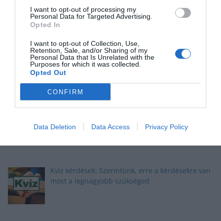
I want to opt-out of processing my
Personal Data for Targeted Advertising.
Opted In
I want to opt-out of Collection, Use,
Okosító kvíz: Megbirkózol ezekkel a kérdésekkel?
Retention, Sale, and/or Sharing of my
Personal Data that Is Unrelated with the
Purposes for which it was collected.
Opted Out
CONFIRM
Kvíz: Megbirkózol ezekkel az érdekes
feladványokkal?
Data Deletion
Data Access
Privacy Policy
Kvíz kérdések: Szerintünk, erre a kérdésekre van
most a legnagyobb szükséged