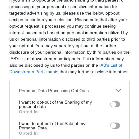
If you wish to opt-out of the sale, sharing to third parties, or
processing of your personal or sensitive information for
targeted advertising by us, please use the below opt-out
Brutál nehéz nyolc kvízkérdés: Le a kalappal, ha
section to confirm your selection. Please note that after your
jól sikerül
opt-out request is processed you may continue seeing
interest-based ads based on personal information utilized by
us or personal information disclosed to third parties prior to
your opt-out. You may separately opt-out of the further
disclosure of your personal information by third parties on the
Nyolc kvízkérdés: Van pár perced? Játszd le ezt
IAB’s list of downstream participants. This information may
az érdekes quizt
also be disclosed by us to third parties on the
IAB’s List of
Downstream Participants
that may further disclose it to other
third parties.
Personal Data Processing Opt Outs
Tudásbővítő kvíz: Ez a frissítő teszt meg sem
kottyan majd
I want to opt-out of the Sharing of my
personal data.
Opted In
I want to opt-out of the Sale of my
Personal Data.
Kvíz: Ha legalább 5 kérdésre jó a válaszod,
Opted In
büszke lehetsz magadra