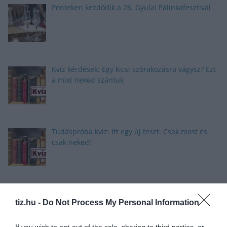
Pénteken kezdődik a 26. Gyulai Pálinkafesztivál
Kvíz kérdések: Egy kicsi szórakozásra vágysz? Ezt
a mixt neked szántuk
Tudáspróba kvíz: Itt egy új teszt. Csak most és
csak neked!
Nyolc gyors kvíz kérdés: Ma sem hagyunk újabb
tiz.hu -
Do Not Process My Personal Information
fejtörő nélkül