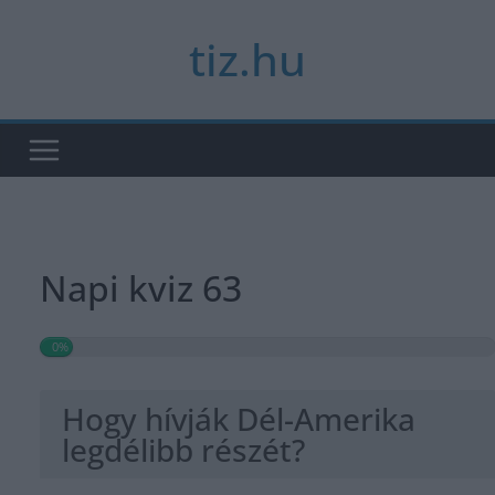
Skip
tiz.hu
to
content
Napi kviz 63
0%
Hogy hívják Dél-Amerika
legdélibb részét?