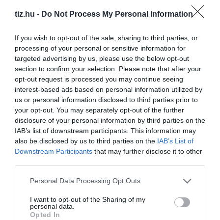
tiz.hu -
Do Not Process My Personal Information
Brutál nehéz nyolc kvízkérdés: Le a kalappal, ha
jól sikerül
If you wish to opt-out of the sale, sharing to third parties, or
processing of your personal or sensitive information for
targeted advertising by us, please use the below opt-out
section to confirm your selection. Please note that after your
opt-out request is processed you may continue seeing
Nyolc kvízkérdés: Van pár perced? Játszd le ezt
interest-based ads based on personal information utilized by
az érdekes quizt
us or personal information disclosed to third parties prior to
your opt-out. You may separately opt-out of the further
disclosure of your personal information by third parties on the
IAB’s list of downstream participants. This information may
also be disclosed by us to third parties on the
IAB’s List of
Tudásbővítő kvíz: Ez a frissítő teszt meg sem
Downstream Participants
that may further disclose it to other
kottyan majd
third parties.
Personal Data Processing Opt Outs
I want to opt-out of the Sharing of my
personal data.
Kvíz: Ha legalább 5 kérdésre jó a válaszod,
Opted In
büszke lehetsz magadra