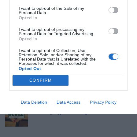
I want to opt-out of the Sale of my
Personal Data.
Opted In
I want to opt-out of processing my
Okosító kvíz: Megbirkózol ezekkel a kérdésekkel?
Personal Data for Targeted Advertising.
Opted In
I want to opt-out of Collection, Use,
Retention, Sale, and/or Sharing of my
Personal Data that Is Unrelated with the
Purposes for which it was collected.
Kvíz: Megbirkózol ezekkel az érdekes
Opted Out
feladványokkal?
CONFIRM
Data Deletion
Data Access
Privacy Policy
Kvíz kérdések: Szerintünk, erre a kérdésekre van
most a legnagyobb szükséged