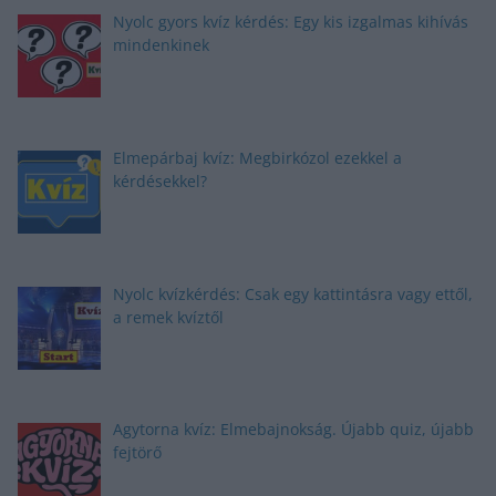
Nyolc gyors kvíz kérdés: Egy kis izgalmas kihívás
mindenkinek
Elmepárbaj kvíz: Megbirkózol ezekkel a
kérdésekkel?
Nyolc kvízkérdés: Csak egy kattintásra vagy ettől,
a remek kvíztől
Agytorna kvíz: Elmebajnokság. Újabb quiz, újabb
fejtörő