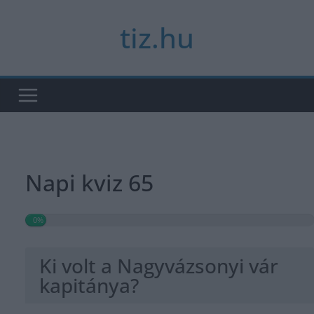
Skip
tiz.hu
to
content
Napi kviz 65
0%
Ki volt a Nagyvázsonyi vár
kapitánya?