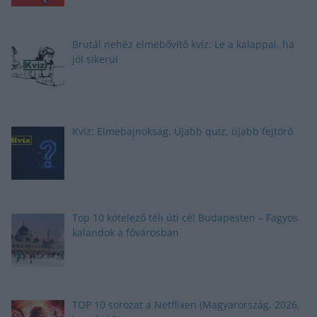
Brutál nehéz elmebővítő kvíz: Le a kalappal, ha
jól sikerül
Kvíz: Elmebajnokság. Újabb quiz, újabb fejtörő
Top 10 kötelező téli úti cél Budapesten – Fagyos
kalandok a fővárosban
TOP 10 sorozat a Netflixen (Magyarország, 2026.