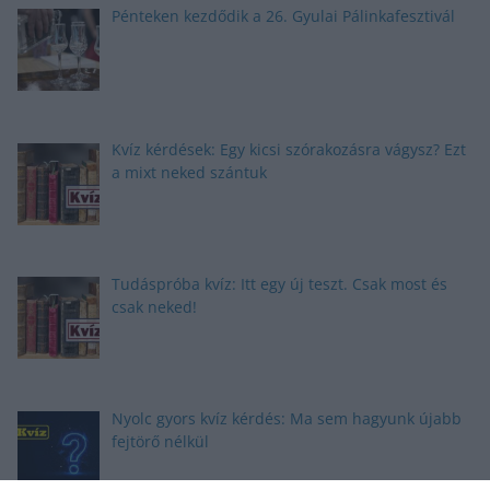
Pénteken kezdődik a 26. Gyulai Pálinkafesztivál
Kvíz kérdések: Egy kicsi szórakozásra vágysz? Ezt
a mixt neked szántuk
Tudáspróba kvíz: Itt egy új teszt. Csak most és
csak neked!
Nyolc gyors kvíz kérdés: Ma sem hagyunk újabb
fejtörő nélkül