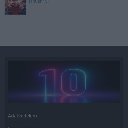
január 15)
Adatvédelem